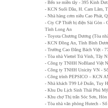
- Bến xe miền tây - 395 Kinh D
- KCN Suối Dầu, H. Cam Lâm, 
- Nhà hàng cơm niêu Cao Phát, 
- Cty CP Thiết bị điện Sài Gòn
Tỉnh Long An
- Toyota Chương Dương (Tòa nh
- KCN Đồng An, Tỉnh Bình Dươ
- Trường Cao Đẳng Bách Việt -
- Tòa nhà Viettel Trà Vinh, Tây N
- Công ty TNHH NoBland Việt 
- Công ty TNHH Unicity VN - S
- Công trình PEPSICO – KCN A
- Nhà khách T99 Lê Duẩn, Tuy H
- Khu Du Lịch Sinh Thái Phú Mỹ
- Khu chợ Thị trấn Sóc Sơn, Hòn
- Tòa nhà văn phòng Hutech - S