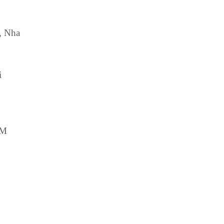
, Nha
i
CM