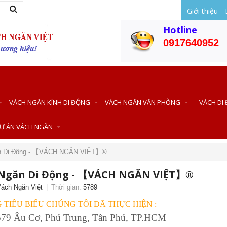
Giới thiệu
Hotline
0917640952
VÁCH NGĂN KÍNH DI ĐỘNG
VÁCH NGĂN VĂN PHÒNG
VÁCH DI
Ự ÁN VÁCH NGĂN
găn Di Động - 【VÁCH NGĂN VIỆT】®
h Ngăn Di Động - 【VÁCH NGĂN VIỆT】®
ách Ngăn Việt
Thời gian:
5789
TIÊU BIỂU CHÚNG TÔI ĐÃ THỰC HIỆN :
- 579 Âu Cơ, Phú Trung, Tân Phú, TP.HCM