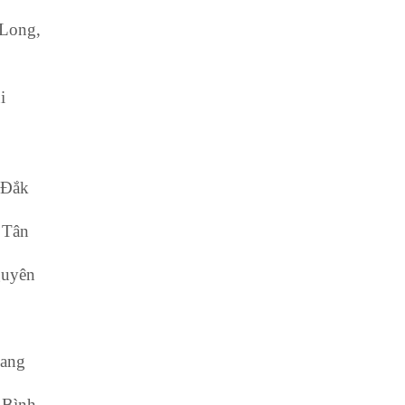
 Long,
i
 Đắk
 Tân
guyên
iang
 Bình,