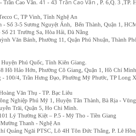
41
43 Trần Cao Vân
- Trần Cao Vân.
-
, P. 6,Q. 3 ,TP.
 Tecco C, TP Vinh, Tỉnh Nghệ An
Gòn - Số 3-5 Sương Nguyệt Ánh, Bến Thành, Quận 1, HC
- Số 21 Trường Sa, Hòa Hải, Đà Nẵng
Huỳnh Văn Bánh, Phường 11, Quận Phú Nhuận, Thành Ph
, Huyện Phú Quốc, Tỉnh Kiên Giang.
58 Hồ Hảo Hớn, Phường Cô Giang, Quận 1, Hồ Chí Minh
g -
100/4, Trần Hưng Đạo, Phường Mỹ Phước, TP Long 
4 Hoàng Văn Thụ - TP. Bạc Liêu
ng Nghiệp Phú Mỹ 1, Huyện Tân Thành, Bà Rịa - Vũng
uyễn Trãi, Quận 5, Ho Chi Minh.
1 Lý Thường Kiệt – P.5 - Mỹ Tho - Tiền Giang
Bò Mường Thanh - Nghệ An
 khí Quảng Ngãi PTSC, Lô 4H Tôn Đức Thắng, P. Lê Hồn