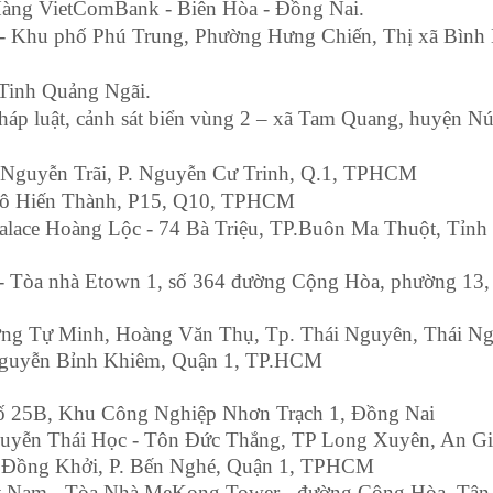
àng VietComBank - Biên Hòa - Đồng Nai.
- Khu phố Phú Trung, Phường Hưng Chiến, Thị xã Bình
 Tinh Quảng Ngãi.
pháp luật, cảnh sát biển vùng 2 – xã Tam Quang, huyện Nú
Nguyễn Trãi, P. Nguyễn Cư Trinh, Q.1, TPHCM
ô Hiến Thành, P15, Q10, TPHCM
alace Hoàng Lộc - 74 Bà Triệu, TP.Buôn Ma Thuột, Tỉnh
- T
òa nhà Etown 1, số 364 đường Cộng Hòa, phường 13,
ng Tự Minh, Hoàng Văn Thụ, Tp. Thái Nguyên, Thái N
Nguyễn Bỉnh Khiêm, Quận 1, TP.HCM
 25B, Khu Công Nghiệp Nhơn Trạch 1, Đồng Nai
Nguyễn Thái Học - Tôn Đức Thắng, TP Long Xuyên, An G
g Đồng Khởi, P. Bến Nghé, Quận 1, TPHCM
ệt Nam - Tòa Nhà MeKong Tower - đường Cộng Hòa, Tân