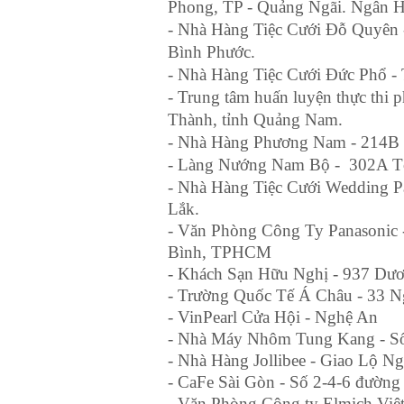
Phong, TP - Quảng Ngãi. Ngân H
- Nhà Hàng Tiệc Cưới Đỗ Quyên 
Bình Phước.
- Nhà Hàng Tiệc Cưới Đức Phổ -
- Trung tâm huấn luyện thực thi 
Thành, tỉnh Quảng Nam.
- Nhà Hàng Phương Nam - 214B 
- Làng Nướng Nam Bộ -
302A T
- Nhà Hàng Tiệc Cưới Wedding P
Lắk.
- Văn Phòng Công Ty Panasonic 
Bình, TPHCM
- Khách Sạn Hữu Nghị -
937 Dươ
- Trường Quốc Tế Á Châu - 33 
- VinPearl Cửa Hội - Nghệ An
- Nhà Máy Nhôm Tung Kang - Số
- Nhà Hàng Jollibee - Giao Lộ 
- CaFe Sài Gòn - Số 2-4-6 đườn
- Văn Phòng Công ty Elmich Vi