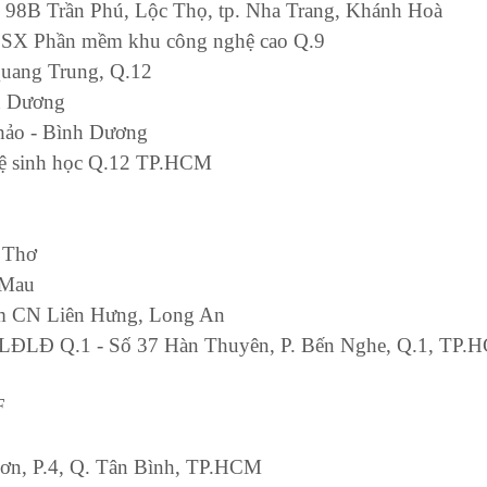
 - 98B Trần Phú, Lộc Thọ, tp. Nha Trang, Khánh Hoà
 SX Phần mềm khu công nghệ cao Q.9
uang Trung, Q.12
nh Dương
Thảo - Bình Dương
hệ sinh học Q.12 TP.HCM
n Thơ
 Mau
ụm CN Liên Hưng, Long An
nh LĐLĐ Q.1 - Số 37 Hàn Thuyên, P. Bến Nghe, Q.1, TP
F
Sơn, P.4, Q. Tân Bình, TP.HCM