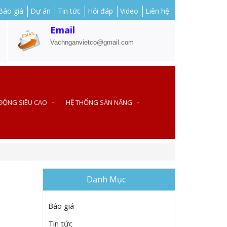
Báo giá
Dự án
Tin tức
Hỏi đáp
Video
Liên hệ
Email
Vachnganvietco@gmail.com
 ĐỘNG SIÊU CAO
HỆ THỐNG SÀN NÂNG
Danh Mục
Báo giá
Tin tức