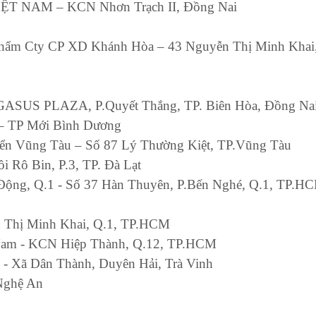
 ỆT NAM – KCN Nhơn Trạch II, Đồng Nai
n phẩm Cty CP XD Khánh Hòa – 43 Nguyễn Thị Minh Khai
GASUS PLAZA, P.Quyết Thắng, TP. Biên Hòa, Đồng Na
 – TP Mới Bình Dương
iển Vũng Tàu – Số 87 Lý Thường Kiệt, TP.Vũng Tàu
ồi Rô Bin, P.3, TP. Đà Lạt
 Động, Q.1 - Số 37 Hàn Thuyên, P.Bến Nghé, Q.1, TP.H
n Thị Minh Khai, Q.1, TP.HCM
Nam - KCN Hiệp Thành, Q.12, TP.HCM
g - Xã Dân Thành, Duyên Hải, Trà Vinh
Nghệ An