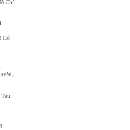
 Hồ Chí
M
ố Hồ
.
Xuyên,
 Tàu
g