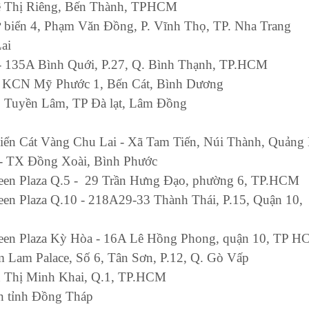
ê Thị Riêng, Bến Thành, TPHCM
biển 4, Phạm Văn Đồng, P. Vĩnh Thọ, TP. Nha Trang
ai
- 135A Bình Quới, P.27, Q. Bình Thạnh, TP.HCM
 - KCN Mỹ Phước 1, Bến Cát, Bình Dương
ồ Tuyền Lâm, TP Đà lạt, Lâm Đồng
 biển Cát Vàng Chu Lai - Xã Tam Tiến, Núi Thành, Quản
 - TX Đồng Xoài, Bình Phước
Queen Plaza Q.5 - 29 Trần Hưng Đạo, phường 6, TP.HCM
ueen Plaza Q.10 - 218A29-33 Thành Thái, P.15, Quận 10,
 Queen Plaza Kỳ Hòa - 16A Lê Hồng Phong, quận 10, TP 
im Lam Palace, Số 6, Tân Sơn, P.12, Q. Gò Vấp
n Thị Minh Khai, Q.1, TP.HCM
n tỉnh Đồng Tháp