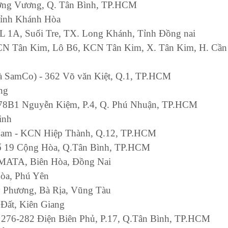
ương Vương, Q. Tân Bình, TP.HCM
Tỉnh Khánh Hòa
QL 1A, Suối Tre, TX. Long Khánh, Tỉnh Đồng nai
 - CN Tân Kim, Lô B6, KCN Tân Kim, X. Tân Kim, H. Cần
à SamCo) - 362 Võ văn Kiệt, Q.1, TP.HCM
ng
 778B1 Nguyễn Kiệm, P.4, Q. Phú Nhuận, TP.HCM
inh
Nam - KCN Hiệp Thành, Q.12, TP.HCM
ố 19 Cộng Hòa, Q.Tân Bình, TP.HCM
MATA, Biên Hòa, Đồng Nai
òa, Phú Yên
 Phương, Bà Rịa, Vũng Tàu
 Đất, Kiên Giang
ố 276-282 Điện Biên Phủ, P.17, Q.Tân Bình, TP.HCM