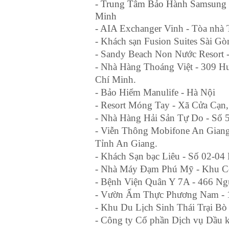
- Trung Tâm Bảo Hành Samsung 
Minh
- AIA Exchanger Vinh - Tòa nhà
- Khách sạn Fusion Suites Sài 
- Sandy Beach Non Nước Resort 
- Nhà Hàng Thoáng Việt - 309 
Chí Minh.
- Bảo Hiểm Manulife - Hà Nội
- Resort Móng Tay - Xã Cửa Cạn
- Nhà Hàng Hải Sản Tự Do - Số 
- Viễn Thông Mobifone An Gian
Tỉnh An Giang.
- Khách Sạn bạc Liêu - Số 02-0
- Nhà Máy Đạm Phú Mỹ - Khu Cô
- Bệnh Viện Quân Y 7A - 466 Ng
- Vườn Ẩm Thực Phương Nam - 10
- Khu Du Lịch Sinh Thái Trại 
- Công ty Cổ phần Dịch vụ Dầu