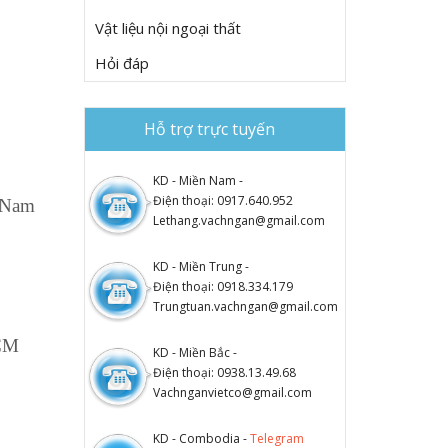
Vật liệu nội ngoại thất
Hỏi đáp
Hỗ trợ trực tuyến
KD - Miền Nam -
Điện thoại: 0917.640.952
g Nam
Lethang.vachngan@gmail.com
KD - Miền Trung -
Điện thoại: 0918.334.179
Trungtuan.vachngan@gmail.com
HCM
KD - Miền Bắc -
Điện thoại: 0938.13.49.68
Vachnganvietco@gmail.com
KD - Combodia -
Telegram