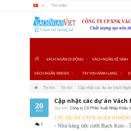
VÁCH NGĂN DI ĐỘNG
VÁCH NGĂN VỆ SINH
VÁCH NGĂN XINGFA
TAY VỊN HÀNH LANG
D
Tin tức
Tin tức
Cập nhật các dự án Vách N
Cập nhật các dự án Vác
20
Gửi bởi:
Công ty Cổ Phần Xuất Nhập Khẩu V
AUG
CÁC DỰ ÁN VÁCH NGĂN DI ĐỘNG 
1
- Nhà hàng tiệc cưới Bạch Kim 