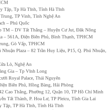
PHCM
y Tập, Tp Hà Tĩnh, Tỉnh Hà Tĩnh
 Trung, TP Vinh, Tỉnh Nghệ An
ach – Phú Quốc
hợp TM – DV Tất Thắng – Huyện Cư Jut, Đăk Nông
laza – 561A, Điện Biên Phủ, Bình Thạnh, TPHCM
 Trung, Gò Vấp, TPHCM
hú Nhuận Plaza – 82 Trần Huy Liệu, P15, Q. Phú Nhuận,
Cửa Lò, Nghệ An
oàng Gia – Tp Vĩnh Long
c cưới Royal Palace, Thái Nguyên
Điện Biên Phủ, Hồng Bàng, Hải Phòng
442 Cao Thắng, Phường 12, Quận 10, TP Hồ Chí Minh
ễn Tất Thành, P. Hoa Lư, TP Pleicu, Tỉnh Gia Lai
y Tập, TP Hà Tĩnh, Tỉnh Hà Tĩnh