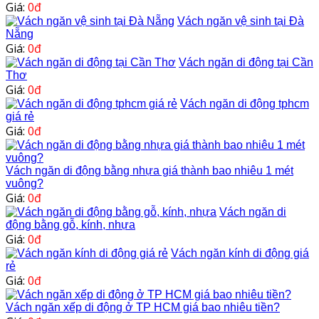
Giá:
0đ
Vách ngăn vệ sinh tại Đà
Nẵng
Giá:
0đ
Vách ngăn di động tại Cần
Thơ
Giá:
0đ
Vách ngăn di động tphcm
giá rẻ
Giá:
0đ
Vách ngăn di động bằng nhựa giá thành bao nhiêu 1 mét
vuông?
Giá:
0đ
Vách ngăn di
động bằng gỗ, kính, nhựa
Giá:
0đ
Vách ngăn kính di động giá
rẻ
Giá:
0đ
Vách ngăn xếp di động ở TP HCM giá bao nhiêu tiền?