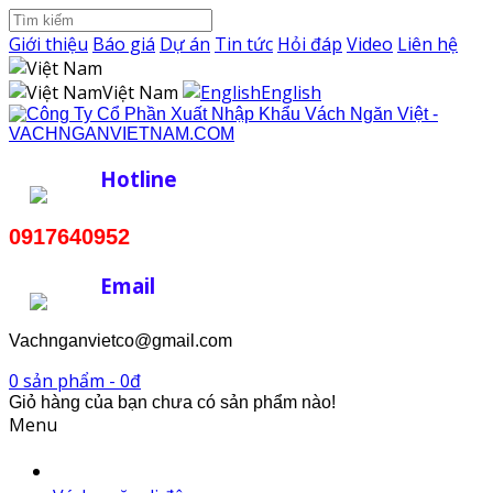
Giới thiệu
Báo giá
Dự án
Tin tức
Hỏi đáp
Video
Liên hệ
Việt Nam
English
Hotline
0917640952
Email
Vachnganvietco@gmail.com
0 sản phẩm - 0đ
Giỏ hàng của bạn chưa có sản phẩm nào!
Menu