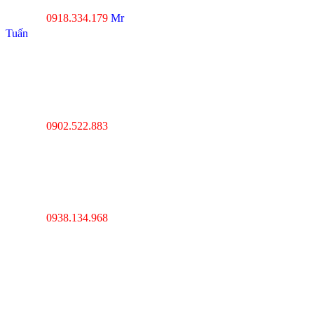
Tp.Đà Nẵng
0918.334.179
Mr
Hotline :
Tuấn
----------------------------------
---------------------------------
Thanh Hóa : Số 4 Hạc
Thành, Tân Sơn, TP Thanh
Hóa
0902.522.883
Hotline :
----------------------------------
---------------------------------
Hà Nội : Lĩnh Nam,
Hoàng Mai, Hà Nội
0938.134.968
Hotline :
----------------------------------
---------------------------------
Cambodia : Km 7, QL 1,
Phường Veal Spov,
Quận Chbar Ompov,
TP. Phnompenh,