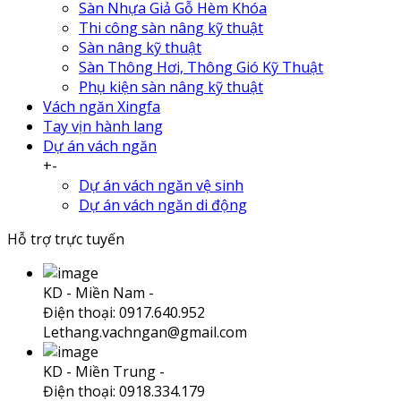
Sàn Nhựa Giả Gỗ Hèm Khóa
Thi công sàn nâng kỹ thuật
Sàn nâng kỹ thuật
Sàn Thông Hơi, Thông Gió Kỹ Thuật
Phụ kiện sàn nâng kỹ thuật
Vách ngăn Xingfa
Tay vịn hành lang
Dự án vách ngăn
+
-
Dự án vách ngăn vệ sinh
Dự án vách ngăn di động
Hỗ trợ trực tuyến
KD - Miền Nam -
Điện thoại: 0917.640.952
Lethang.vachngan@gmail.com
KD - Miền Trung -
Điện thoại: 0918.334.179