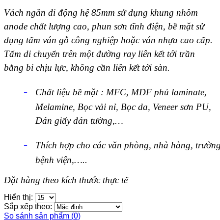
Vách ngăn di động hệ 85mm sử dụng khung nhôm
anode chất lượng cao, phun sơn tĩnh điện, bề mặt sử
dụng tấm ván gỗ công nghiệp hoặc ván nhựa cao cấp.
Tấm di chuyển trên một đường ray liên kết tới trần
bằng bi chịu lực, không cần liên kết tới sàn.
-
Chất liệu bề mặt : MFC, MDF phủ laminate,
Melamine, Bọc vải nỉ, Bọc da, Veneer sơn PU,
Dán giấy dán tường,…
-
Thích hợp cho các văn phòng, nhà hàng,
trường
bệnh viện,…..
Đặt hàng theo kích thước thực tế
Hiển thị:
Sắp xếp theo:
So sánh sản phẩm (0)