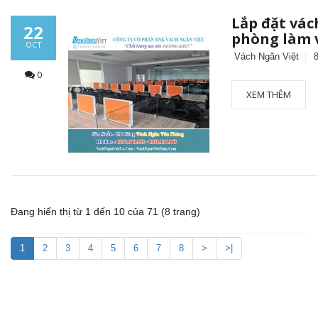
Lắp đặt vác
22
phòng làm 
OCT
Vách Ngăn Việt
0
XEM THÊM
Vách ngăn vệ sinh tấm Compact Laminate
Composite giá rẻ TPHCM
Đang hiển thị từ 1 đến 10 của 71 (8 trang)
Sản xuất VÁCH NGĂN DI ĐỘNG nhà hàng
1
2
3
4
5
6
7
8
>
>|
tiệc cưới lớn nhất Gia Lai