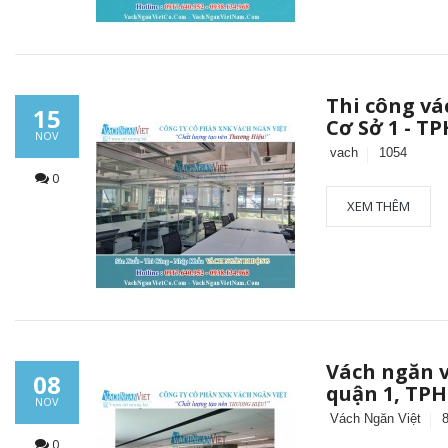
Thi công vá
15
Cơ Sở 1 - T
NOV
vach
1054
0
XEM THÊM
Vách ngăn 
08
quận 1, TP
NOV
Vách Ngăn Việt
0