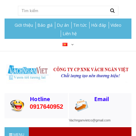
Giới thiệu
Báo giá
Dự án
Tin tức
Hỏi đáp
Video
Liên hệ
Hotline
Email
0917640952
Vachnganvietco@gmail.com
MENU