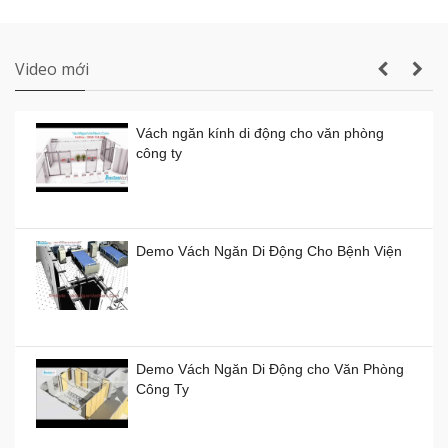
Thi công vách ngăn di động nhà hàng tiệc
cưới thực tế
Video mới
Vách ngăn kính di động cho văn phòng
công ty
Vách ngăn kính di động giá rẻ
Giá:
0đ
Demo Vách Ngăn Di Động Cho Bệnh Viện
Vách ngăn xếp di động ở TP HCM giá bao
nhiêu tiền?
Demo Vách Ngăn Di Động cho Văn Phòng
Giá:
0đ
Công Ty