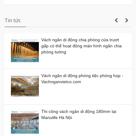
Cung cấp và lắp đặt sàn nâng kỹ thuật tại
Campuchia
Vách ngăn di động tphcm giá rẻ
Giá:
0đ
Demo Vách Ngăn Di Động Cho Bệnh Viện
Tin tức
Vách ngăn di động chia phòng cửa trượt
gấp có thể hoạt động màn hình ngăn chia
Vách ngăn di động bằng nhựa giá thành
phòng tường
bao nhiêu 1 mét vuông?
Demo Vách Ngăn Di Động cho Văn Phòng
Giá:
0đ
Công Ty
Vách ngăn di động phòng tiệc phòng họp -
Vachnganvietco.com
Vách ngăn di động bằng gỗ, kính, nhựa
Giá:
0đ
Thi công vách ngăn di động 180mm tại
Manulife Hà Nội
Vách ngăn kính di động giá rẻ
Giá:
0đ