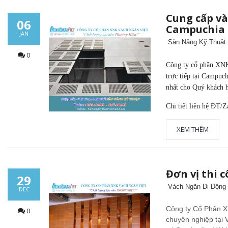
Cung cấp và
06
Campuchia
JAN
Sàn Nâng Kỹ Thuật
0
Công ty cổ phần XNK 
trực tiếp tại Campuch
nhất cho Quý khách 
Chi tiết liên hệ ĐT/
XEM THÊM
Đơn vị thi 
29
Vách Ngăn Di Động
DEC
Công ty Cổ Phân XN
0
chuyên nghiệp tại 