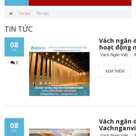
Tin tức
Tin tức
TIN TỨC
Vách ngăn d
08
hoạt động 
JUL
Vách Ngăn Việt
0
XEM THÊM
Vách ngăn d
08
Vachnganvi
JUL
Vách Ngăn Việt