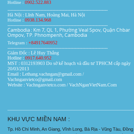
0902.522.883
Hotline :
-------------------------------------------------------------------
Hà Nội : Lĩnh Nam, Hoàng Mai, Hà Nội
0938.134.968
Hotline :
-------------------------------------------------------------------
Cambodia : Km 7, QL 1, Phường Veal Spov, Quận Chbar
Ompov, TP. Phnompenh, Cambodia
+84917640952
Telegram :
-------------------------------------------------------------------
Giám Đốc : Lê Huy Thắng
Hotline :
0917.640.952
MST : 0312193903 Do sở kế hoạch và đầu tư TPHCM cấp ngày
20/03/2013
Email : Lethang.vachngan@gmail.com /
Vachnganvietco@gmail.com
Website : Vachnganvietco.com /
VachNganVietNam.Com
____________________________________________________
KHU VỰC MIỀN NAM :
Tp. Hồ Chí Minh, An Giang, Vĩnh Long, Bà Rịa - Vũng Tàu, Đồng