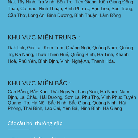
Nai, Tây Ninh, Trà Vinh, Bến Tre, Tiền Giang, Kiên Giang,Đồng
Tháp, Cà mau, Ninh Thuận, Bình Phước, Bạc Liêu, Sóc Trăng,
Cần Thơ, Long An, Bình Dương, Bình Thuận, Lâm Đồng
KHU VỰC MIỀN TRUNG :
Dak Lak, Gia Lai, Kom Tum, Quảng Ngãi, Quảng Nam, Quảng
Trị, Đà Nẵng, Thừa Thiên Huế, Quảng Bình, Hà Tĩnh, Khánh
Hoà, Phú Yên, Bình Định, Vinh, Nghệ An, Thanh Hóa.
KHU VỰC MIỀN BẮC :
Cao Bằng, Bắc Kạn, Thái Nguyên, Lạng Sơn, Hà Nam, Nam
Định, Lai Châu, Hải Dương, Sơn La, Phú Thọ, Vĩnh Phúc,Tuyên
Quang, Tp. Hà Nội, Bắc Ninh, Bắc Giang, Quảng Ninh, Hải
Phòng, Thái Bình, Lào Cai, Yên Bái, Ninh Bình, Hà Giang
Các câu hỏi thường gặp