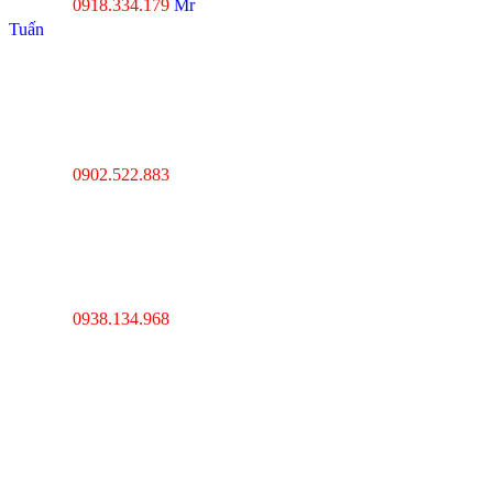
0918.334.179
Mr
Hotline :
Tuấn
----------------------------------
---------------------------------
Thanh Hóa : Số 4 Hạc
Thành, Tân Sơn, TP Thanh
Hóa
0902.522.883
Hotline :
----------------------------------
---------------------------------
Hà Nội : Lĩnh Nam,
Hoàng Mai, Hà Nội
0938.134.968
Hotline :
----------------------------------
---------------------------------
Cambodia : Km 7, QL 1,
Phường Veal Spov,
Quận Chbar Ompov,
TP. Phnompenh,
Cambodia