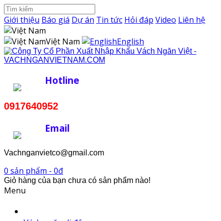
Giới thiệu
Báo giá
Dự án
Tin tức
Hỏi đáp
Video
Liên hệ
Việt Nam
English
Hotline
0917640952
Email
Vachnganvietco@gmail.com
0 sản phẩm - 0đ
Giỏ hàng của bạn chưa có sản phẩm nào!
Menu