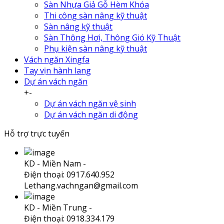
Sàn Nhựa Giả Gỗ Hèm Khóa
Thi công sàn nâng kỹ thuật
Sàn nâng kỹ thuật
Sàn Thông Hơi, Thông Gió Kỹ Thuật
Phụ kiện sàn nâng kỹ thuật
Vách ngăn Xingfa
Tay vịn hành lang
Dự án vách ngăn
+
-
Dự án vách ngăn vệ sinh
Dự án vách ngăn di động
Hỗ trợ trực tuyến
KD - Miền Nam -
Điện thoại: 0917.640.952
Lethang.vachngan@gmail.com
KD - Miền Trung -
Điện thoại: 0918.334.179