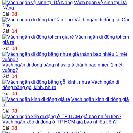
Vách ngăn vệ sinh tại Đà
Nẵng
Giá:
0đ
Vách ngăn di động tại Cần
Thơ
Giá:
0đ
Vách ngăn di động tphcm
giá rẻ
Giá:
0đ
Vách ngăn di động bằng nhựa giá thành bao nhiêu 1 mét
vuông?
Giá:
0đ
Vách ngăn di
động bằng gỗ, kính, nhựa
Giá:
0đ
Vách ngăn kính di động giá
rẻ
Giá:
0đ
Vách ngăn xếp di động ở TP HCM giá bao nhiêu tiền?
Giá:
0đ