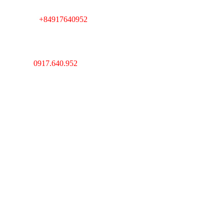
+84917640952
Telegram :
----------------------------------
---------------------------------
Giám Đốc : Lê Huy Thắng
Hotline :
0917.640.952
MST : 0312193903 Do sở
kế hoạch và đầu tư
TPHCM cấp ngày
20/03/2013
Email :
Lethang.vachngan@gmail.com
/
Vachnganvietco@gmail.com
Website :
Vachnganvietco.com
/
VachNganVietNam.Com