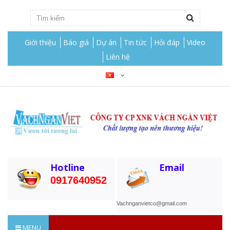
Giới thiệu
Báo giá
Dự án
Tin tức
Hỏi đáp
Video
Liên hệ
Hotline
Email
0917640952
Vachnganvietco@gmail.com
MENU