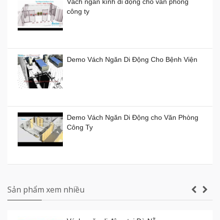
Vách ngăn kính di động cho văn phòng
công ty
Vách ngăn kính di động giá rẻ
Giá:
0đ
Demo Vách Ngăn Di Động Cho Bệnh Viện
Vách ngăn xếp di động ở TP HCM giá bao
nhiêu tiền?
Demo Vách Ngăn Di Động cho Văn Phòng
Giá:
0đ
Công Ty
Vách ngăn di động Hồ Chí Minh
Giá:
0đ
Vách ngăn vệ sinh tấm Compact Laminate
Composite giá rẻ TPHCM
Sản phẩm xem nhiều