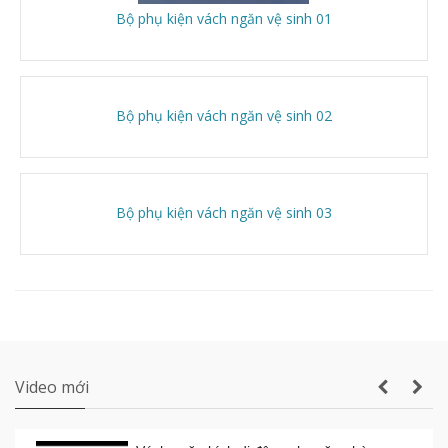
Bộ phụ kiện vách ngăn vệ sinh 01
Vách ngăn vệ sinh tấm Compact Laminate
Bộ phụ kiện vách ngăn vệ sinh 02
Composite giá rẻ TPHCM
Bộ phụ kiện vách ngăn vệ sinh 03
Sản xuất VÁCH NGĂN DI ĐỘNG nhà hàng
tiệc cưới lớn nhất Gia Lai
Thi công vách ngăn di động nhà hàng tiệc
cưới thực tế
Video mới