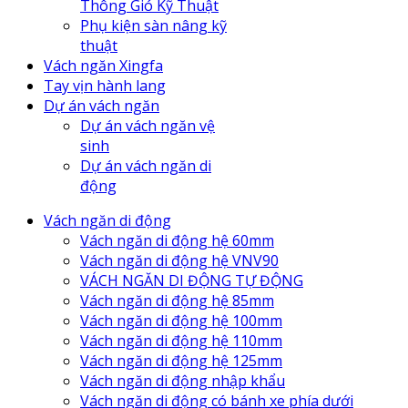
Thông Gió Kỹ Thuật
Phụ kiện sàn nâng kỹ
thuật
Vách ngăn Xingfa
Tay vịn hành lang
Dự án vách ngăn
Dự án vách ngăn vệ
sinh
Dự án vách ngăn di
động
Vách ngăn di động
Vách ngăn di động hệ 60mm
Vách ngăn di động hệ VNV90
VÁCH NGĂN DI ĐỘNG TỰ ĐỘNG
Vách ngăn di động hệ 85mm
Vách ngăn di động hệ 100mm
Vách ngăn di động hệ 110mm
Vách ngăn di động hệ 125mm
Vách ngăn di động nhập khẩu
Vách ngăn di động có bánh xe phía dưới