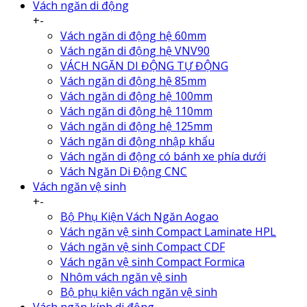
Vách ngăn di động
+
-
Vách ngăn di động hệ 60mm
Vách ngăn di động hệ VNV90
VÁCH NGĂN DI ĐỘNG TỰ ĐỘNG
Vách ngăn di động hệ 85mm
Vách ngăn di động hệ 100mm
Vách ngăn di động hệ 110mm
Vách ngăn di động hệ 125mm
Vách ngăn di động nhập khẩu
Vách ngăn di động có bánh xe phía dưới
Vách Ngăn Di Động CNC
Vách ngăn vệ sinh
+
-
Bộ Phụ Kiện Vách Ngăn Aogao
Vách ngăn vệ sinh Compact Laminate HPL
Vách ngăn vệ sinh Compact CDF
Vách ngăn vệ sinh Compact Formica
Nhôm vách ngăn vệ sinh
Bộ phụ kiện vách ngăn vệ sinh