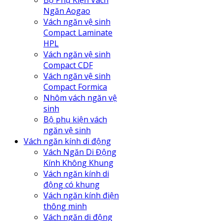
Bộ Phụ Kiện Vách
Ngăn Aogao
Vách ngăn vệ sinh
Compact Laminate
HPL
Vách ngăn vệ sinh
Compact CDF
Vách ngăn vệ sinh
Compact Formica
Nhôm vách ngăn vệ
sinh
Bộ phụ kiện vách
ngăn vệ sinh
Vách ngăn kính di động
Vách Ngăn Di Động
Kính Không Khung
Vách ngăn kính di
động có khung
Vách ngăn kính điện
thông minh
Vách ngăn di động