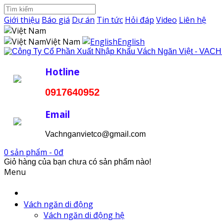
Giới thiệu
Báo giá
Dự án
Tin tức
Hỏi đáp
Video
Liên hệ
Việt Nam
English
Hotline
0917640952
Email
Vachnganvietco@gmail.com
0 sản phẩm - 0đ
Giỏ hàng của bạn chưa có sản phẩm nào!
Menu
Vách ngăn di động
Vách ngăn di động hệ