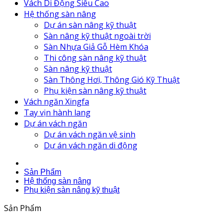
Vách Di Động Siêu Cao
Hệ thống sàn nâng
Dự án sàn nâng kỹ thuật
Sàn nâng kỹ thuật ngoài trời
Sàn Nhựa Giả Gỗ Hèm Khóa
Thi công sàn nâng kỹ thuật
Sàn nâng kỹ thuật
Sàn Thông Hơi, Thông Gió Kỹ Thuật
Phụ kiện sàn nâng kỹ thuật
Vách ngăn Xingfa
Tay vịn hành lang
Dự án vách ngăn
Dự án vách ngăn vệ sinh
Dự án vách ngăn di động
Sản Phẩm
Hệ thống sàn nâng
Phụ kiện sàn nâng kỹ thuật
Sản Phẩm