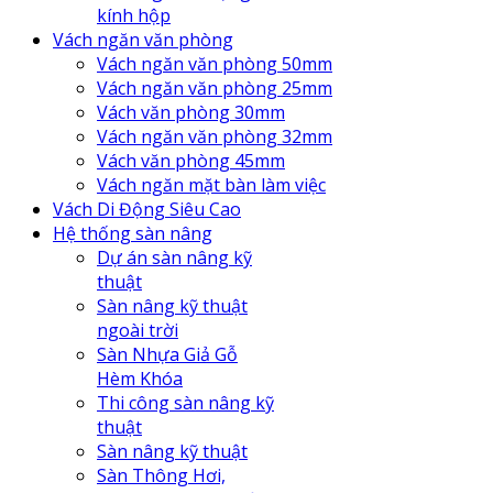
kính hộp
Vách ngăn văn phòng
Vách ngăn văn phòng 50mm
Vách ngăn văn phòng 25mm
Vách văn phòng 30mm
Vách ngăn văn phòng 32mm
Vách văn phòng 45mm
Vách ngăn mặt bàn làm việc
Vách Di Động Siêu Cao
Hệ thống sàn nâng
Dự án sàn nâng kỹ
thuật
Sàn nâng kỹ thuật
ngoài trời
Sàn Nhựa Giả Gỗ
Hèm Khóa
Thi công sàn nâng kỹ
thuật
Sàn nâng kỹ thuật
Sàn Thông Hơi,