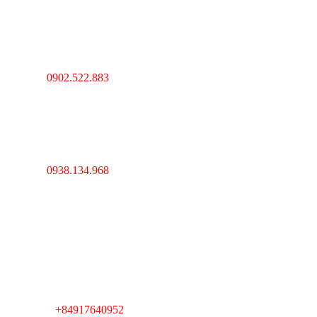
---------------------------------
Thanh Hóa : Số 4 Hạc
Thành, Tân Sơn, TP Thanh
Hóa
0902.522.883
Hotline :
----------------------------------
---------------------------------
Hà Nội : Lĩnh Nam,
Hoàng Mai, Hà Nội
0938.134.968
Hotline :
----------------------------------
---------------------------------
Cambodia : Km 7, QL 1,
Phường Veal Spov,
Quận Chbar Ompov,
TP. Phnompenh,
Cambodia
+84917640952
Telegram :