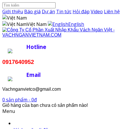
Giới thiệu
Báo giá
Dự án
Tin tức
Hỏi đáp
Video
Liên hệ
Việt Nam
English
Hotline
0917640952
Email
Vachnganvietco@gmail.com
0 sản phẩm - 0đ
Giỏ hàng của bạn chưa có sản phẩm nào!
Menu