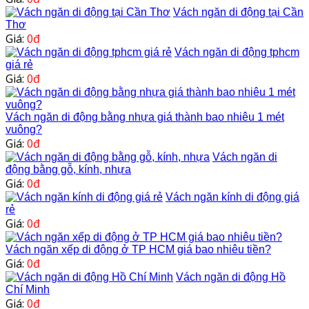
Vách ngăn di động tại Cần
Thơ
Giá:
0đ
Vách ngăn di động tphcm
giá rẻ
Giá:
0đ
Vách ngăn di động bằng nhựa giá thành bao nhiêu 1 mét
vuông?
Giá:
0đ
Vách ngăn di
động bằng gỗ, kính, nhựa
Giá:
0đ
Vách ngăn kính di động giá
rẻ
Giá:
0đ
Vách ngăn xếp di động ở TP HCM giá bao nhiêu tiền?
Giá:
0đ
Vách ngăn di động Hồ
Chí Minh
Giá:
0đ