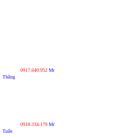
TP.HCM
----------------------------------
---------------------------------
Xưởng SX 1 : 74 Trịnh Thị
Dối, Xã Đông Thạnh,
Huyện Hóc Môn, TP.HCM
Xưởng SX 2 : Số 4-6,
đường Xuân Thới, Xã
Xuân Thới Đông, Hóc
Môn, TP.HCM
0917.640.952
Mr
Hotline :
Thắng
----------------------------------
--------------------------------
Đà Nẵng : Số 20-22 đường
Nhơn Hòa 22, KĐT Phước
Lý, P.Hòa An, Q.Cẩm Lệ,
Tp.Đà Nẵng
0918.334.179
Mr
Hotline :
Tuấn
----------------------------------