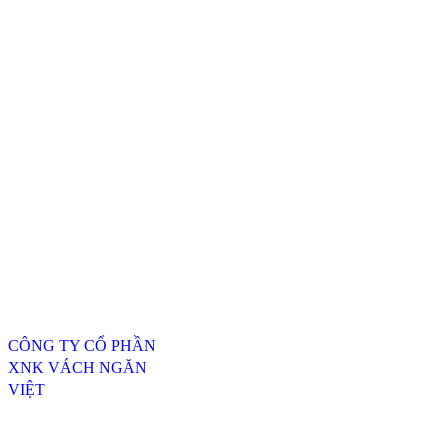
Thông tin liên hệ
CÔNG TY CỔ PHẦN
XNK VÁCH NGĂN
VIỆT
ĐC: 254/20, TTH07, P.
Tân Thới Hiệp, Q.12,