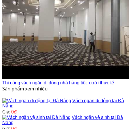
Thi công vách ngăn di động nhà hàng tiệc cưới thực tế
Sản phẩm xem nhiều
Vách ngăn di động tại Đà
Nẵng
Giá:
0đ
Vách ngăn vệ sinh tại Đà
Nẵng
Giá:
0đ