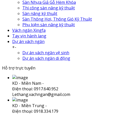
Sàn Nhựa Giả Gỗ Hèm Khóa
Thi công sàn nâng kỹ thuật
Sàn nâng kỹ thuật
Sàn Thông Hơi, Thông Gió Kỹ Thuật
Phụ kiện sàn nâng kỹ thuật
Vách ngăn Xingfa
Tay vịn hành lang
Dự án vách ngăn
+
-
Dự án vách ngăn vệ sinh
Dự án vách ngăn di động
Hỗ trợ trực tuyến
KD - Miền Nam -
Điện thoại: 0917.640.952
Lethang.vachngan@gmail.com
KD - Miền Trung -
Điện thoại: 0918.334.179