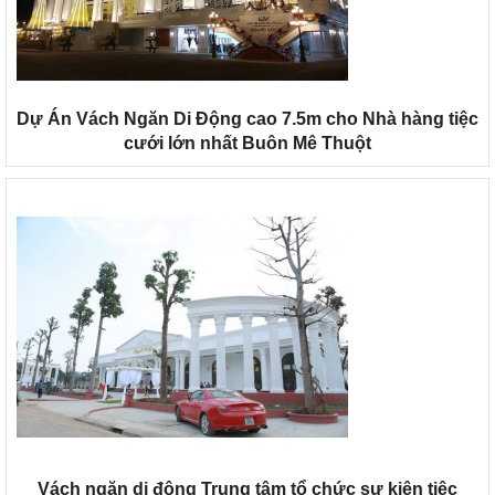
Dự Án Vách Ngăn Di Động cao 7.5m cho Nhà hàng tiệc
cưới lớn nhất Buôn Mê Thuột
Vách ngăn vệ sinh tấm Compact Laminate
Composite giá rẻ TPHCM
Sản xuất VÁCH NGĂN DI ĐỘNG nhà hàng
Vách ngăn di động Trung tâm tổ chức sự kiện tiệc