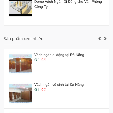
nhiêu tiền?
Demo Vách Ngăn Di Động cho Văn Phòng
Giá:
0đ
Công Ty
Vách ngăn di động Hồ Chí Minh
Giá:
0đ
Vách ngăn vệ sinh tấm Compact Laminate
Composite giá rẻ TPHCM
Sản phẩm xem nhiều
Vách ngăn di động tại Đà Nẵng
Giá:
0đ
Sản xuất VÁCH NGĂN DI ĐỘNG nhà hàng
tiệc cưới lớn nhất Gia Lai
Vách ngăn di động phòng tiệc phòng họp -
Vachnganvietco.com
Vách ngăn vệ sinh tại Đà Nẵng
Giá:
0đ
Thi công vách ngăn di động nhà hàng tiệc
cưới thực tế
Thi công vách ngăn di động 180mm tại