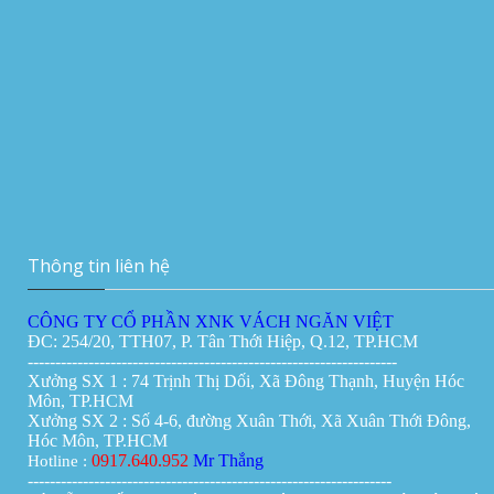
Thi công vách ngăn di động 180mm tại
Manulife Hà Nội
Vách ngăn vệ sinh tại Đà Nẵng
Giá:
0đ
Vách ngăn di động tại Cần Thơ
Giá:
0đ
Thông tin liên hệ
CÔNG TY CỔ PHẦN XNK VÁCH NGĂN VIỆT
ĐC: 254/20, TTH07, P. Tân Thới Hiệp, Q.12, TP.HCM
-------------------------------------------------------------------
Xưởng SX 1 : 74 Trịnh Thị Dối, Xã Đông Thạnh, Huyện Hóc
Môn, TP.HCM
Xưởng SX 2 : Số 4-6, đường Xuân Thới, Xã Xuân Thới Đông,
Hóc Môn, TP.HCM
0917.640.952
Mr Thắng
Hotline :
------------------------------------------------------------------