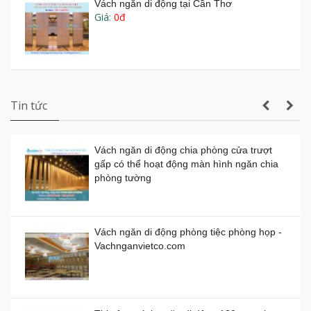
Manulife Hà Nội
Vách ngăn di động tại Cần Thơ
Giá:
0đ
Vách ngăn kính di động cho văn phòng
công ty
Cung cấp và lắp đặt sàn nâng kỹ thuật tại
Campuchia
Vách ngăn di động tphcm giá rẻ
Giá:
0đ
Demo Vách Ngăn Di Động Cho Bệnh Viện
Tin tức
Vách ngăn di động chia phòng cửa trượt
gấp có thể hoạt động màn hình ngăn chia
Vách ngăn di động bằng nhựa giá thành
phòng tường
bao nhiêu 1 mét vuông?
Demo Vách Ngăn Di Động cho Văn Phòng
Giá:
0đ
Công Ty
Vách ngăn di động phòng tiệc phòng họp -
Vachnganvietco.com
Vách ngăn di động bằng gỗ, kính, nhựa
Giá:
0đ