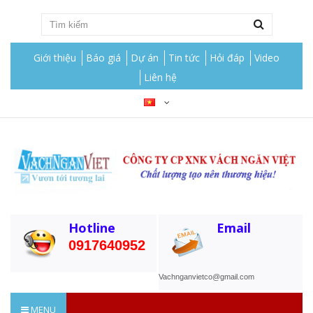
Giới thiệu
Báo giá
Dự án
Tin tức
Hỏi đáp
Video
Liên hệ
Hotline
Email
0917640952
Vachnganvietco@gmail.com
MENU