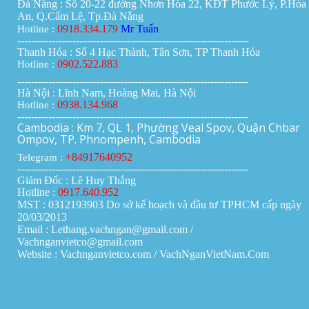
Đà Nẵng : Số 20-22 đường Nhơn Hòa 22, KĐT Phước Lý, P.Hòa
An, Q.Cẩm Lệ, Tp.Đà Nẵng
0918.334.179
Mr Tuấn
Hotline :
-------------------------------------------------------------------
Thanh Hóa : Số 4 Hạc Thành, Tân Sơn, TP Thanh Hóa
0902.522.883
Hotline :
-------------------------------------------------------------------
Hà Nội : Lĩnh Nam, Hoàng Mai, Hà Nội
0938.134.968
Hotline :
-------------------------------------------------------------------
Cambodia : Km 7, QL 1, Phường Veal Spov, Quận Chbar
Ompov, TP. Phnompenh, Cambodia
+84917640952
Telegram :
-------------------------------------------------------------------
Giám Đốc : Lê Huy Thắng
Hotline :
0917.640.952
MST : 0312193903 Do sở kế hoạch và đầu tư TPHCM cấp ngày
20/03/2013
Email : Lethang.vachngan@gmail.com /
Vachnganvietco@gmail.com
Website : Vachnganvietco.com /
VachNganVietNam.Com
____________________________________________________