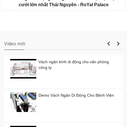
tiệc cưới lớn nhất Gia Lai
cưới lớn nhất Thái Nguyên - RoYal Palace
Thi công vách ngăn di động nhà hàng tiệc
cưới thực tế
Video mới
Vách ngăn kính di động cho văn phòng
công ty
Vách ngăn kính di động giá rẻ
Giá:
0đ
Demo Vách Ngăn Di Động Cho Bệnh Viện
Vách ngăn xếp di động ở TP HCM giá bao