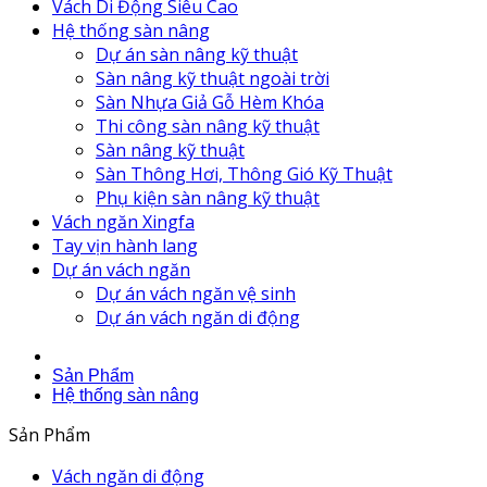
Vách Di Động Siêu Cao
Hệ thống sàn nâng
Dự án sàn nâng kỹ thuật
Sàn nâng kỹ thuật ngoài trời
Sàn Nhựa Giả Gỗ Hèm Khóa
Thi công sàn nâng kỹ thuật
Sàn nâng kỹ thuật
Sàn Thông Hơi, Thông Gió Kỹ Thuật
Phụ kiện sàn nâng kỹ thuật
Vách ngăn Xingfa
Tay vịn hành lang
Dự án vách ngăn
Dự án vách ngăn vệ sinh
Dự án vách ngăn di động
Sản Phẩm
Hệ thống sàn nâng
Sản Phẩm
Vách ngăn di động