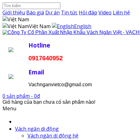
Giới thiệu
Báo giá
Dự án
Tin tức
Hỏi đáp
Video
Liên hệ
Việt Nam
English
Hotline
0917640952
Email
Vachnganvietco@gmail.com
0 sản phẩm - 0đ
Giỏ hàng của bạn chưa có sản phẩm nào!
Menu
Vách ngăn di động
Vách ngăn di động hệ