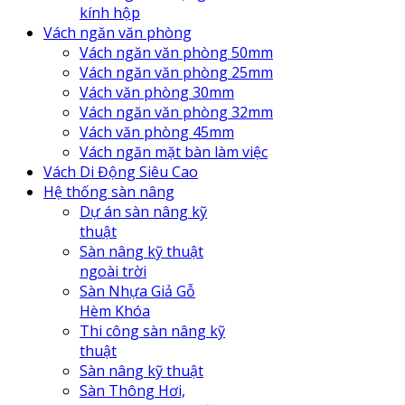
kính hộp
Vách ngăn văn phòng
Vách ngăn văn phòng 50mm
Vách ngăn văn phòng 25mm
Vách văn phòng 30mm
Vách ngăn văn phòng 32mm
Vách văn phòng 45mm
Vách ngăn mặt bàn làm việc
Vách Di Động Siêu Cao
Hệ thống sàn nâng
Dự án sàn nâng kỹ
thuật
Sàn nâng kỹ thuật
ngoài trời
Sàn Nhựa Giả Gỗ
Hèm Khóa
Thi công sàn nâng kỹ
thuật
Sàn nâng kỹ thuật
Sàn Thông Hơi,