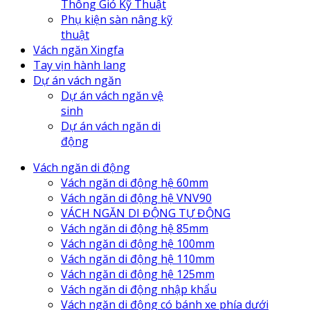
Thông Gió Kỹ Thuật
Phụ kiện sàn nâng kỹ
thuật
Vách ngăn Xingfa
Tay vịn hành lang
Dự án vách ngăn
Dự án vách ngăn vệ
sinh
Dự án vách ngăn di
động
Vách ngăn di động
Vách ngăn di động hệ 60mm
Vách ngăn di động hệ VNV90
VÁCH NGĂN DI ĐỘNG TỰ ĐỘNG
Vách ngăn di động hệ 85mm
Vách ngăn di động hệ 100mm
Vách ngăn di động hệ 110mm
Vách ngăn di động hệ 125mm
Vách ngăn di động nhập khẩu
Vách ngăn di động có bánh xe phía dưới