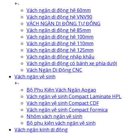
+
-
Vách ngăn di động hệ 60mm
Vách ngăn di động hệ VNV90
VÁCH NGĂN DI ĐỘNG TỰ ĐỘNG
Vách ngăn di động hệ 85mm
Vách ngăn di động hệ 100mm
Vách ngăn di động hệ 110mm
Vách ngăn di động hệ 125mm
Vách ngăn di động nhập khẩu
Vách ngăn di động có bánh xe phía dưới
Vách Ngăn Di Động CNC
Vách ngăn vệ sinh
+
-
Bộ Phụ Kiện Vách Ngăn Aogao
Vách ngăn vệ sinh Compact Laminate HPL
Vách ngăn vệ sinh Compact CDF
Vách ngăn vệ sinh Compact Formica
Nhôm vách ngăn vệ sinh
Bộ phụ kiện vách ngăn vệ sinh
Vách ngăn kính di động