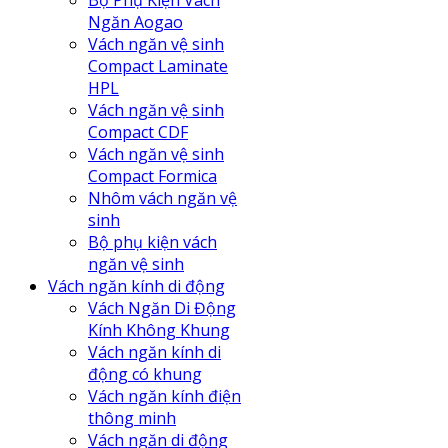
Bộ Phụ Kiện Vách
Ngăn Aogao
Vách ngăn vệ sinh
Compact Laminate
HPL
Vách ngăn vệ sinh
Compact CDF
Vách ngăn vệ sinh
Compact Formica
Nhôm vách ngăn vệ
sinh
Bộ phụ kiện vách
ngăn vệ sinh
Vách ngăn kính di động
Vách Ngăn Di Động
Kính Không Khung
Vách ngăn kính di
động có khung
Vách ngăn kính điện
thông minh
Vách ngăn di động