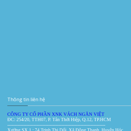
Vách ngăn di động phòng tiệc phòng họp -
Vachnganvietco.com
Vách ngăn di động tại Đà Nẵng
Giá:
0đ
Thi công vách ngăn di động 180mm tại
Manulife Hà Nội
Vách ngăn vệ sinh tại Đà Nẵng
Giá:
0đ
Vách ngăn di động tại Cần Thơ
Giá:
0đ
Thông tin liên hệ
CÔNG TY CỔ PHẦN XNK VÁCH NGĂN VIỆT
ĐC: 254/20, TTH07, P. Tân Thới Hiệp, Q.12, TP.HCM
-------------------------------------------------------------------
Xưởng SX 1 : 74 Trịnh Thị Dối, Xã Đông Thạnh, Huyện Hóc