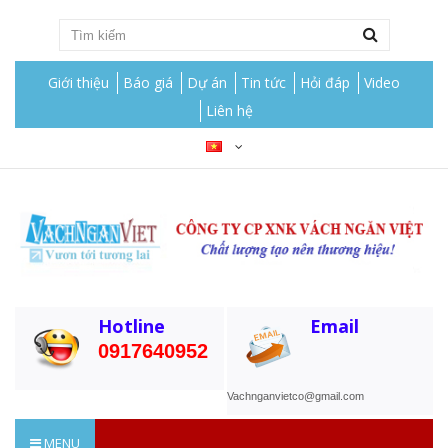
Giới thiệu
Báo giá
Dự án
Tin tức
Hỏi đáp
Video
Liên hệ
Hotline
Email
0917640952
Vachnganvietco@gmail.com
MENU