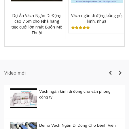
Dự Án Vách Ngăn Di Động
Vách ngăn di động bằng gỗ,
cao 7.5m cho Nhà hàng
kính, nhựa
Sản xuất VÁCH NGĂN DI ĐỘNG nhà hàng
tiệc cưới lớn nhất Buôn Mê
tiệc cưới lớn nhất Gia Lai
Thuột
Thi công vách ngăn di động nhà hàng tiệc
cưới thực tế
Video mới
Vách ngăn kính di động cho văn phòng
công ty
Vách ngăn kính di động giá rẻ
Giá:
0đ
Demo Vách Ngăn Di Động Cho Bệnh Viện