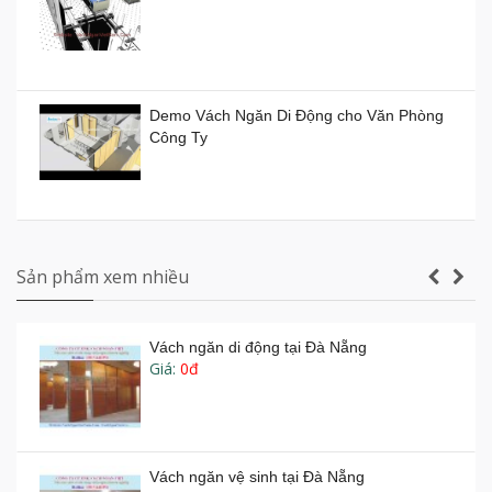
Vách ngăn xếp di động ở TP HCM giá bao
nhiêu tiền?
Demo Vách Ngăn Di Động cho Văn Phòng
Giá:
0đ
Công Ty
Vách ngăn di động Hồ Chí Minh
Giá:
0đ
Vách ngăn vệ sinh tấm Compact Laminate
Composite giá rẻ TPHCM
Sản phẩm xem nhiều
Vách ngăn di động tại Đà Nẵng
Giá:
0đ
Sản xuất VÁCH NGĂN DI ĐỘNG nhà hàng
tiệc cưới lớn nhất Gia Lai
Vách ngăn di động phòng tiệc phòng họp -
Vachnganvietco.com
Vách ngăn vệ sinh tại Đà Nẵng