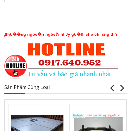
Дђб��ng ngбє�n ngбєЎi hГЈy gб�Ќi cho chГєng tГґi
Sản Phẩm Cùng Loại