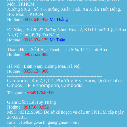
Môn, TP.HCM
Xưởng SX 2 : Số 4-6, đường Xuân Thới, Xã Xuân Thới Đông,
Hóc Môn, TP.HCM
0917.640.952
Mr Thắng
Hotline :
------------------------------------------------------------------
Đà Nẵng : Số 20-22 đường Nhơn Hòa 22, KĐT Phước Lý, P.Hòa
An, Q.Cẩm Lệ, Tp.Đà Nẵng
0918.334.179
Mr Tuấn
Hotline :
-------------------------------------------------------------------
Thanh Hóa : Số 4 Hạc Thành, Tân Sơn, TP Thanh Hóa
0902.522.883
Hotline :
-------------------------------------------------------------------
Hà Nội : Lĩnh Nam, Hoàng Mai, Hà Nội
0938.134.968
Hotline :
-------------------------------------------------------------------
Cambodia : Km 7, QL 1, Phường Veal Spov, Quận Chbar
Ompov, TP. Phnompenh, Cambodia
+84917640952
Telegram :
-------------------------------------------------------------------
Giám Đốc : Lê Huy Thắng
Hotline :
0917.640.952
MST : 0312193903 Do sở kế hoạch và đầu tư TPHCM cấp ngày
20/03/2013
Email : Lethang.vachngan@gmail.com /