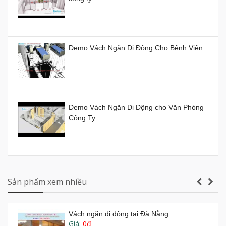
Vách ngăn kính di động giá rẻ
Giá:
0đ
Demo Vách Ngăn Di Động Cho Bệnh Viện
Vách ngăn xếp di động ở TP HCM giá bao
nhiêu tiền?
Demo Vách Ngăn Di Động cho Văn Phòng
Giá:
0đ
Công Ty
Vách ngăn di động Hồ Chí Minh
Giá:
0đ
Vách ngăn vệ sinh tấm Compact Laminate
Composite giá rẻ TPHCM
Sản phẩm xem nhiều
Vách ngăn di động tại Đà Nẵng
Giá:
0đ