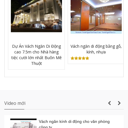
Vách ngăn vệ sinh tấm Compact Laminate
Composite giá rẻ TPHCM
Dự Án Vách Ngăn Di Động
Vách ngăn di động bằng gỗ,
cao 7.5m cho Nhà hàng
kính, nhựa
Sản xuất VÁCH NGĂN DI ĐỘNG nhà hàng
tiệc cưới lớn nhất Buôn Mê
tiệc cưới lớn nhất Gia Lai
Thuột
Thi công vách ngăn di động nhà hàng tiệc
cưới thực tế
Video mới
Vách ngăn kính di động cho văn phòng
công ty