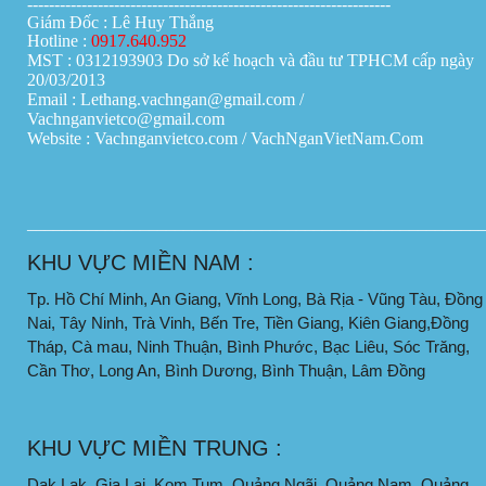
-------------------------------------------------------------------
Giám Đốc : Lê Huy Thắng
Hotline :
0917.640.952
MST : 0312193903 Do sở kế hoạch và đầu tư TPHCM cấp ngày
20/03/2013
Email : Lethang.vachngan@gmail.com /
Vachnganvietco@gmail.com
Website : Vachnganvietco.com /
VachNganVietNam.Com
____________________________________________________
KHU VỰC MIỀN NAM :
Tp. Hồ Chí Minh, An Giang, Vĩnh Long, Bà Rịa - Vũng Tàu, Đồng
Nai, Tây Ninh, Trà Vinh, Bến Tre, Tiền Giang, Kiên Giang,Đồng
Tháp, Cà mau, Ninh Thuận, Bình Phước, Bạc Liêu, Sóc Trăng,
Cần Thơ, Long An, Bình Dương, Bình Thuận, Lâm Đồng
KHU VỰC MIỀN TRUNG :
Dak Lak, Gia Lai, Kom Tum, Quảng Ngãi, Quảng Nam, Quảng