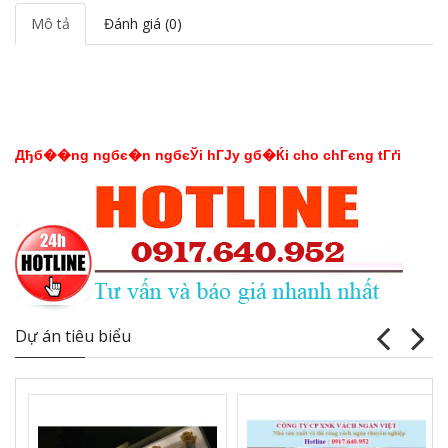
Mô tả
Đánh giá (0)
Дђб��ng ngбє�n ngбєЎi hГЈy gб�Ќi cho chГєng tГґi
Dự án tiêu biểu