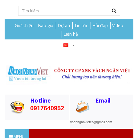
Giới thiệu
Báo giá
Dự án
Tin tức
Hỏi đáp
Video
Liên hệ
Hotline
Email
0917640952
Vachnganvietco@gmail.com
MENU