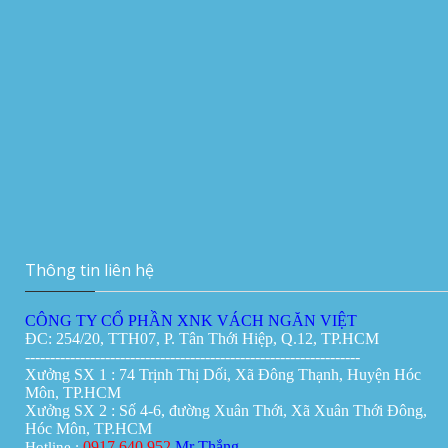
Thi công vách ngăn di động 180mm tại
Manulife Hà Nội
Vách ngăn vệ sinh tại Đà Nẵng
Giá:
0đ
Vách ngăn di động tại Cần Thơ
Giá:
0đ
Thông tin liên hệ
CÔNG TY CỔ PHẦN XNK VÁCH NGĂN VIỆT
ĐC: 254/20, TTH07, P. Tân Thới Hiệp, Q.12, TP.HCM
-------------------------------------------------------------------
Xưởng SX 1 : 74 Trịnh Thị Dối, Xã Đông Thạnh, Huyện Hóc
Môn, TP.HCM
Xưởng SX 2 : Số 4-6, đường Xuân Thới, Xã Xuân Thới Đông,
Hóc Môn, TP.HCM
0917.640.952
Mr Thắng
Hotline :