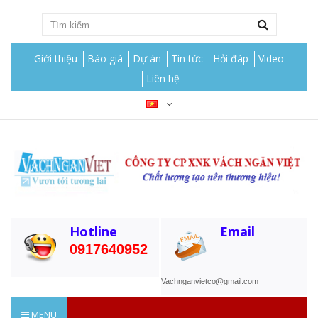
Giới thiệu
Báo giá
Dự án
Tin tức
Hỏi đáp
Video
Liên hệ
Hotline
Email
0917640952
Vachnganvietco@gmail.com
MENU