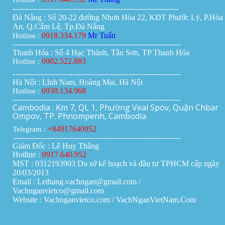
------------------------------------------------------------------
Đà Nẵng : Số 20-22 đường Nhơn Hòa 22, KĐT Phước Lý, P.Hòa
An, Q.Cẩm Lệ, Tp.Đà Nẵng
0918.334.179
Mr Tuấn
Hotline :
-------------------------------------------------------------------
Thanh Hóa : Số 4 Hạc Thành, Tân Sơn, TP Thanh Hóa
0902.522.883
Hotline :
-------------------------------------------------------------------
Hà Nội : Lĩnh Nam, Hoàng Mai, Hà Nội
0938.134.968
Hotline :
-------------------------------------------------------------------
Cambodia : Km 7, QL 1, Phường Veal Spov, Quận Chbar
Ompov, TP. Phnompenh, Cambodia
+84917640952
Telegram :
-------------------------------------------------------------------
Giám Đốc : Lê Huy Thắng
Hotline :
0917.640.952
MST : 0312193903 Do sở kế hoạch và đầu tư TPHCM cấp ngày
20/03/2013
Email : Lethang.vachngan@gmail.com /
Vachnganvietco@gmail.com
Website : Vachnganvietco.com /
VachNganVietNam.Com