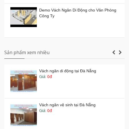
Vách ngăn xếp di động ở TP HCM giá bao
nhiêu tiền?
Demo Vách Ngăn Di Động cho Văn Phòng
Giá:
0đ
Công Ty
Vách ngăn di động Hồ Chí Minh
Giá:
0đ
Vách ngăn vệ sinh tấm Compact Laminate
Composite giá rẻ TPHCM
Sản phẩm xem nhiều
Vách ngăn di động tại Đà Nẵng
Giá:
0đ
Sản xuất VÁCH NGĂN DI ĐỘNG nhà hàng
tiệc cưới lớn nhất Gia Lai
Vách ngăn di động phòng tiệc phòng họp -
Vachnganvietco.com
Vách ngăn vệ sinh tại Đà Nẵng
Giá:
0đ
Thi công vách ngăn di động nhà hàng tiệc
cưới thực tế