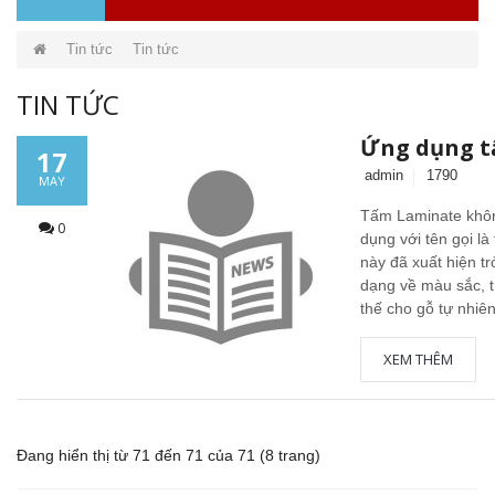
Tin tức
Tin tức
TIN TỨC
Ứng dụng tấ
17
admin
1790
MAY
Tấm Laminate không
0
dụng với tên gọi l
này đã xuất hiện t
dạng về màu sắc, 
thế cho gỗ tự nhiên 
XEM THÊM
Vách ngăn vệ sinh tấm Compact Laminate
Composite giá rẻ TPHCM
Đang hiển thị từ 71 đến 71 của 71 (8 trang)