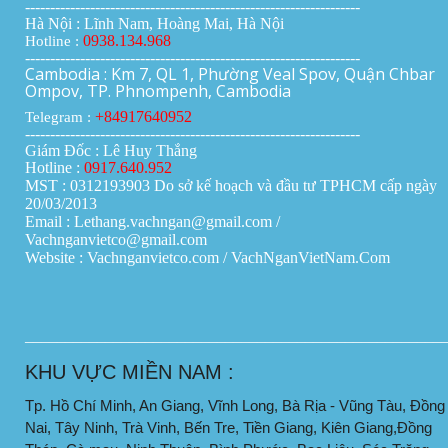
-------------------------------------------------------------------
Hà Nội : Lĩnh Nam, Hoàng Mai, Hà Nội
0938.134.968
Hotline :
-------------------------------------------------------------------
Cambodia : Km 7, QL 1, Phường Veal Spov, Quận Chbar
Ompov, TP. Phnompenh, Cambodia
+84917640952
Telegram :
-------------------------------------------------------------------
Giám Đốc : Lê Huy Thắng
Hotline :
0917.640.952
MST : 0312193903 Do sở kế hoạch và đầu tư TPHCM cấp ngày
20/03/2013
Email : Lethang.vachngan@gmail.com /
Vachnganvietco@gmail.com
Website : Vachnganvietco.com /
VachNganVietNam.Com
____________________________________________________
KHU VỰC MIỀN NAM :
Tp. Hồ Chí Minh, An Giang, Vĩnh Long, Bà Rịa - Vũng Tàu, Đồng
Nai, Tây Ninh, Trà Vinh, Bến Tre, Tiền Giang, Kiên Giang,Đồng