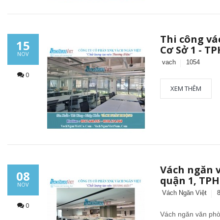
Thi công vá
15
Cơ Sở 1 - T
NOV
vach
1054
0
XEM THÊM
Vách ngăn 
08
quận 1, TP
NOV
Vách Ngăn Việt
0
Vách ngăn văn ph