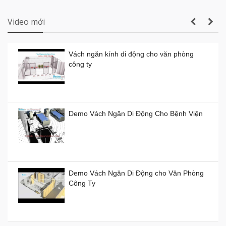
cưới thực tế
Video mới
Vách ngăn kính di động cho văn phòng
công ty
Vách ngăn kính di động giá rẻ
Giá:
0đ
Demo Vách Ngăn Di Động Cho Bệnh Viện
Vách ngăn xếp di động ở TP HCM giá bao
nhiêu tiền?
Demo Vách Ngăn Di Động cho Văn Phòng
Giá:
0đ
Công Ty
Vách ngăn di động Hồ Chí Minh