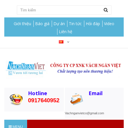
Giới thiệu
Báo giá
Dự án
Tin tức
Hỏi đáp
Video
Liên hệ
Hotline
Email
0917640952
Vachnganvietco@gmail.com
MENU