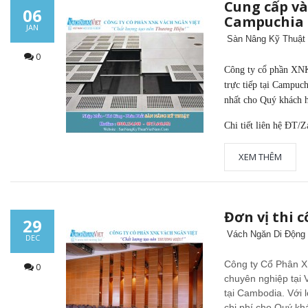
Cung cấp và
06
Campuchia
JAN
Sàn Nâng Kỹ Thuật
0
Công ty cổ phần XNK 
trực tiếp tại Campuch
nhất cho Quý khách 
Chi tiết liên hệ ĐT/
XEM THÊM
Đơn vị thi 
29
Vách Ngăn Di Động
DEC
Công ty Cổ Phân XN
0
chuyên nghiệp tại 
tại Cambodia. Với l
chi phí cho Quý kh