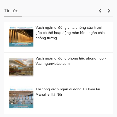
Campuchia
Vách ngăn di động tphcm giá rẻ
Giá:
0đ
Demo Vách Ngăn Di Động Cho Bệnh Viện
Tin tức
Vách ngăn di động chia phòng cửa trượt
gấp có thể hoạt động màn hình ngăn chia
Vách ngăn di động bằng nhựa giá thành
phòng tường
bao nhiêu 1 mét vuông?
Demo Vách Ngăn Di Động cho Văn Phòng
Giá:
0đ
Công Ty
Vách ngăn di động phòng tiệc phòng họp -
Vachnganvietco.com
Vách ngăn di động bằng gỗ, kính, nhựa
Giá:
0đ
Thi công vách ngăn di động 180mm tại
Manulife Hà Nội
Vách ngăn kính di động giá rẻ
Giá:
0đ