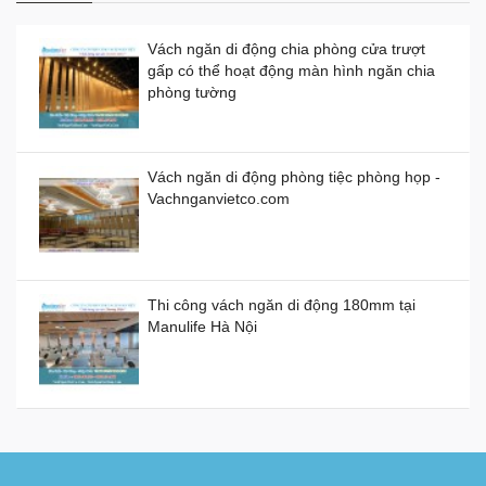
Vách ngăn di động chia phòng cửa trượt
gấp có thể hoạt động màn hình ngăn chia
Vách ngăn di động bằng nhựa giá thành
phòng tường
bao nhiêu 1 mét vuông?
Demo Vách Ngăn Di Động cho Văn Phòng
Giá:
0đ
Công Ty
Vách ngăn di động phòng tiệc phòng họp -
Vachnganvietco.com
Vách ngăn di động bằng gỗ, kính, nhựa
Giá:
0đ
Thi công vách ngăn di động 180mm tại
Manulife Hà Nội
Vách ngăn kính di động giá rẻ
Giá:
0đ
Cung cấp và lắp đặt sàn nâng kỹ thuật tại
Campuchia
Vách ngăn xếp di động ở TP HCM giá bao
nhiêu tiền?