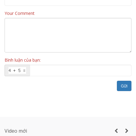
Your Comment
Vách ngăn vệ sinh tấm Compact Laminate
Composite giá rẻ TPHCM
Bình luận của bạn:
Sản xuất VÁCH NGĂN DI ĐỘNG nhà hàng
tiệc cưới lớn nhất Gia Lai
Gữi
Thi công vách ngăn di động nhà hàng tiệc
cưới thực tế
Video mới