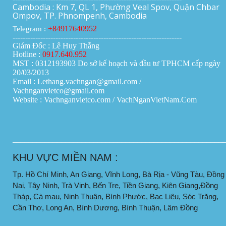
Cambodia : Km 7, QL 1, Phường Veal Spov, Quận Chbar
Ompov, TP. Phnompenh, Cambodia
+84917640952
Telegram :
-------------------------------------------------------------------
Giám Đốc : Lê Huy Thắng
Hotline :
0917.640.952
MST : 0312193903 Do sở kế hoạch và đầu tư TPHCM cấp ngày
20/03/2013
Email : Lethang.vachngan@gmail.com /
Vachnganvietco@gmail.com
Website : Vachnganvietco.com /
VachNganVietNam.Com
____________________________________________________
KHU VỰC MIỀN NAM :
Tp. Hồ Chí Minh, An Giang, Vĩnh Long, Bà Rịa - Vũng Tàu, Đồng
Nai, Tây Ninh, Trà Vinh, Bến Tre, Tiền Giang, Kiên Giang,Đồng
Tháp, Cà mau, Ninh Thuận, Bình Phước, Bạc Liêu, Sóc Trăng,
Cần Thơ, Long An, Bình Dương, Bình Thuận, Lâm Đồng