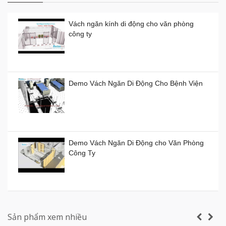
Vách ngăn kính di động cho văn phòng
công ty
Vách ngăn kính di động giá rẻ
Giá:
0đ
Demo Vách Ngăn Di Động Cho Bệnh Viện
Vách ngăn xếp di động ở TP HCM giá bao
nhiêu tiền?
Demo Vách Ngăn Di Động cho Văn Phòng
Giá:
0đ
Công Ty
Vách ngăn di động Hồ Chí Minh
Giá:
0đ
Vách ngăn vệ sinh tấm Compact Laminate
Composite giá rẻ TPHCM
Sản phẩm xem nhiều