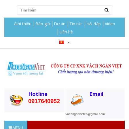
Giới thiệu
Báo giá
Dự án
Tin tức
Hỏi đáp
Video
Liên hệ
Hotline
Email
0917640952
Vachnganvietco@gmail.com
MENU