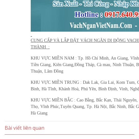
CUNG CẤP VÀ LẮP ĐẶT VÁCH NGĂN DI ĐỘNG VACH
THÀNH :
KHU VỰC MIỀN NAM : Tp. Hồ Chí Minh, An Giang, Vĩnh Lo
Tiền Giang, Kiên Giang,Đồng Tháp, Cà mau, Ninh Thuận, B
Thuận, Lâm Đồng
KHU VỰC MIỀN TRUNG : Dak Lak, Gia Lai, Kom Tum, Quả
Bình, Hà Tĩnh, Khánh Hoà, Phú Yên, Bình Định, Vinh, Ngh
KHU VỰC MIỀN BẮC : Cao Bằng, Bắc Kạn, Thái Nguyên, L
Thọ, Vĩnh Phúc,Tuyên Quang, Tp. Hà Nội, Bắc Ninh, Bắc Gi
Hà Giang
Bài viết liên quan