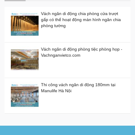
Vách ngăn di động chia phòng cửa trượt
gấp có thể hoạt động màn hình ngăn chia
Vách ngăn di động bằng nhựa giá thành
phòng tường
bao nhiêu 1 mét vuông?
Demo Vách Ngăn Di Động cho Văn Phòng
Giá:
0đ
Công Ty
Vách ngăn di động phòng tiệc phòng họp -
Vachnganvietco.com
Vách ngăn di động bằng gỗ, kính, nhựa
Giá:
0đ
Thi công vách ngăn di động 180mm tại
Manulife Hà Nội
Vách ngăn kính di động giá rẻ
Giá:
0đ
Cung cấp và lắp đặt sàn nâng kỹ thuật tại
Campuchia
Vách ngăn xếp di động ở TP HCM giá bao
nhiêu tiền?