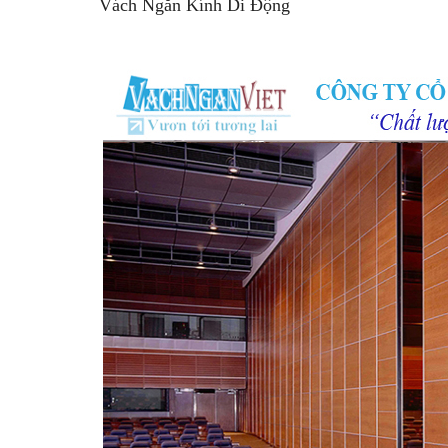
Vách Ngăn Kính Di Đ
ộ
ng