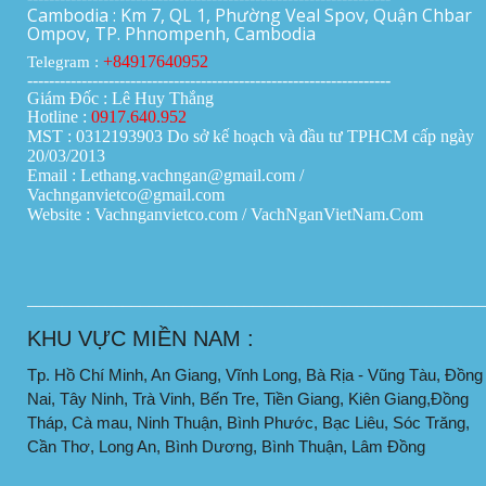
Cambodia : Km 7, QL 1, Phường Veal Spov, Quận Chbar
Ompov, TP. Phnompenh, Cambodia
+84917640952
Telegram :
-------------------------------------------------------------------
Giám Đốc : Lê Huy Thắng
Hotline :
0917.640.952
MST : 0312193903 Do sở kế hoạch và đầu tư TPHCM cấp ngày
20/03/2013
Email : Lethang.vachngan@gmail.com /
Vachnganvietco@gmail.com
Website : Vachnganvietco.com /
VachNganVietNam.Com
____________________________________________________
KHU VỰC MIỀN NAM :
Tp. Hồ Chí Minh, An Giang, Vĩnh Long, Bà Rịa - Vũng Tàu, Đồng
Nai, Tây Ninh, Trà Vinh, Bến Tre, Tiền Giang, Kiên Giang,Đồng
Tháp, Cà mau, Ninh Thuận, Bình Phước, Bạc Liêu, Sóc Trăng,
Cần Thơ, Long An, Bình Dương, Bình Thuận, Lâm Đồng