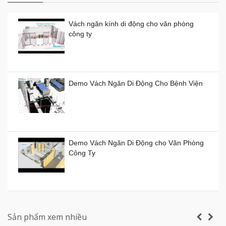
Vách ngăn kính di động cho văn phòng
công ty
Vách ngăn kính di động giá rẻ
Giá:
0đ
Demo Vách Ngăn Di Động Cho Bệnh Viện
Vách ngăn xếp di động ở TP HCM giá bao
nhiêu tiền?
Demo Vách Ngăn Di Động cho Văn Phòng
Giá:
0đ
Công Ty
Vách ngăn di động Hồ Chí Minh
Giá:
0đ
Vách ngăn vệ sinh tấm Compact Laminate
Composite giá rẻ TPHCM
Sản phẩm xem nhiều