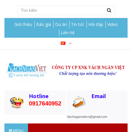
Giới thiệu
Báo giá
Dự án
Tin tức
Hỏi đáp
Video
Liên hệ
Hotline
Email
0917640952
Vachnganvietco@gmail.com
MENU