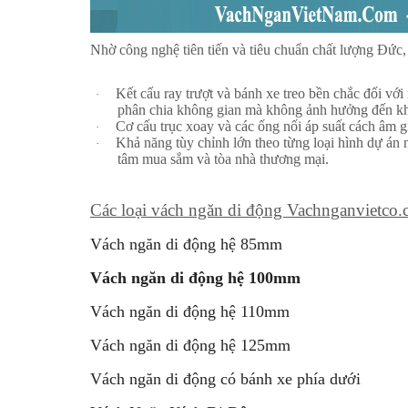
Nhờ công nghệ tiên tiến và tiêu chuẩn chất lượng Đức,
Kết cấu ray trượt và bánh xe treo bền chắc đối vớ
·
phân chia không gian mà không ảnh hưởng đến kh
Cơ cấu trục xoay và các ống nối áp suất cách âm g
·
Khả năng tùy chỉnh lớn theo từng loại hình dự án 
·
tâm mua sắm và tòa nhà thương mại.
Các loại vách ngăn di động Vachnganvietco.c
Vách ngăn di đ
ộ
ng h
ệ
85
mm
Vách ngăn di động hệ 100mm
Vách ngăn di đ
ộ
ng h
ệ
110
mm
Vách ngăn di đ
ộ
ng h
ệ
125
mm
Vách ngăn di đ
ộ
ng có bánh xe phía dư
ớ
i