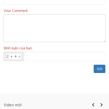
Your Comment
Vách ngăn vệ sinh tấm Compact Laminate
Composite giá rẻ TPHCM
Bình luận của bạn:
Sản xuất VÁCH NGĂN DI ĐỘNG nhà hàng
tiệc cưới lớn nhất Gia Lai
Gữi
Thi công vách ngăn di động nhà hàng tiệc
cưới thực tế
Video mới