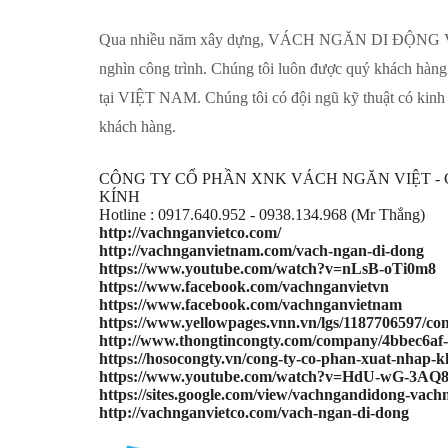
Qua nhiều năm xây dựng, VÁCH NGĂN DI ĐỘNG 
nghìn công trình. Chúng tôi luôn được quý khách hàng đ
tại VIỆT NAM. Chúng tôi có đội ngũ kỹ thuật có kinh
khách hàng.
CÔNG TY CỔ PHẦN XNK VÁCH NGĂN VIỆT - Chuy
KÍNH
Hotline :
0917.640.952 - 0938.134.968
(Mr Thắng)
http://vachnganvietco.com/
http://vachnganvietnam.com/vach-ngan-di-dong
https://www.youtube.com/watch?v=nLsB-oTi0m8
https://www.facebook.com/vachnganvietvn
https://www.facebook.com/vachnganvietnam
https://www.yellowpages.vnn.vn/lgs/1187706597/co
http://www.thongtincongty.com/company/4bbec6af-
https://hosocongty.vn/cong-ty-co-phan-xuat-nhap-
https://www.youtube.com/watch?v=HdU-wG-3AQ
https://sites.google.com/view/vachngandidong-vach
http://vachnganvietco.com/vach-ngan-di-dong