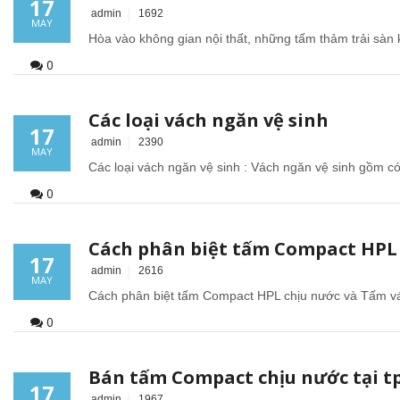
17
admin
1692
MAY
Hòa vào không gian nội thất, những tấm thảm trải sàn 
0
Các loại vách ngăn vệ sinh
17
admin
2390
MAY
Các loại vách ngăn vệ sinh : Vách ngăn vệ sinh gồm c
0
Cách phân biệt tấm Compact HPL 
17
admin
2616
MAY
Cách phân biệt tấm Compact HPL chịu nước và Tấm ván 
0
Vách ngăn vệ sinh tấm Compact Laminate
Composite giá rẻ TPHCM
Bán tấm Compact chịu nước tại 
17
admin
1967