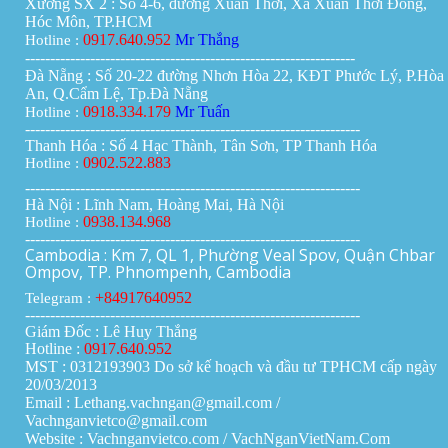
Xưởng SX 2 : Số 4-6, đường Xuân Thới, Xã Xuân Thới Đông,
Hóc Môn, TP.HCM
0917.640.952
Mr Thắng
Hotline :
------------------------------------------------------------------
Đà Nẵng : Số 20-22 đường Nhơn Hòa 22, KĐT Phước Lý, P.Hòa
An, Q.Cẩm Lệ, Tp.Đà Nẵng
0918.334.179
Mr Tuấn
Hotline :
-------------------------------------------------------------------
Thanh Hóa : Số 4 Hạc Thành, Tân Sơn, TP Thanh Hóa
0902.522.883
Hotline :
-------------------------------------------------------------------
Hà Nội : Lĩnh Nam, Hoàng Mai, Hà Nội
0938.134.968
Hotline :
-------------------------------------------------------------------
Cambodia : Km 7, QL 1, Phường Veal Spov, Quận Chbar
Ompov, TP. Phnompenh, Cambodia
+84917640952
Telegram :
-------------------------------------------------------------------
Giám Đốc : Lê Huy Thắng
Hotline :
0917.640.952
MST : 0312193903 Do sở kế hoạch và đầu tư TPHCM cấp ngày
20/03/2013
Email : Lethang.vachngan@gmail.com /
Vachnganvietco@gmail.com
Website : Vachnganvietco.com /
VachNganVietNam.Com