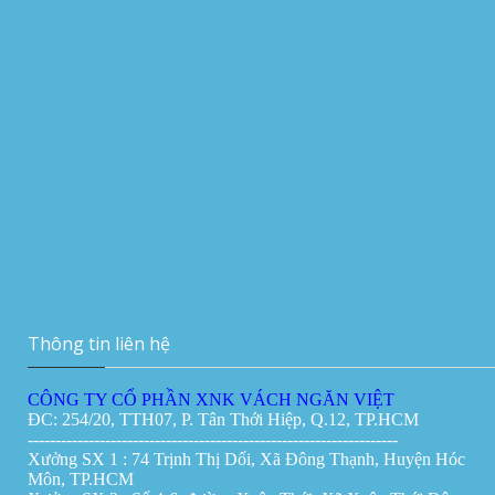
Vachnganvietco.com
Vách ngăn di động tại Đà Nẵng
Giá:
0đ
Thi công vách ngăn di động 180mm tại
Manulife Hà Nội
Vách ngăn vệ sinh tại Đà Nẵng
Giá:
0đ
Vách ngăn di động tại Cần Thơ
Giá:
0đ
Thông tin liên hệ
CÔNG TY CỔ PHẦN XNK VÁCH NGĂN VIỆT
ĐC: 254/20, TTH07, P. Tân Thới Hiệp, Q.12, TP.HCM
-------------------------------------------------------------------
Xưởng SX 1 : 74 Trịnh Thị Dối, Xã Đông Thạnh, Huyện Hóc
Môn, TP.HCM