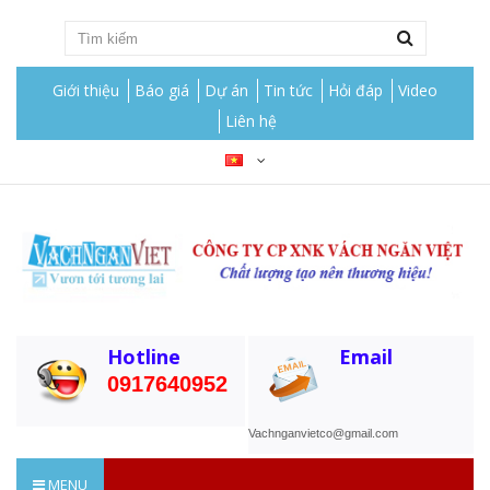
Giới thiệu
Báo giá
Dự án
Tin tức
Hỏi đáp
Video
Liên hệ
Hotline
Email
0917640952
Vachnganvietco@gmail.com
MENU