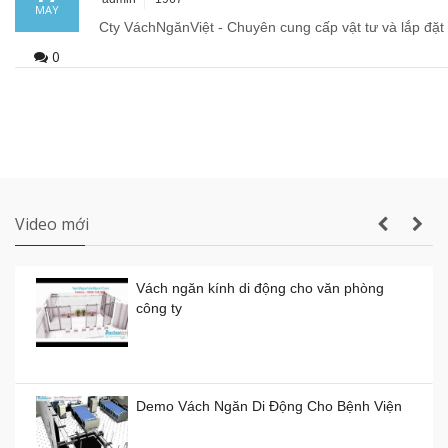
MAY
Cty VáchNgănViệt - Chuyên cung cấp vật tư và lắp đặt 
Sản xuất VÁCH NGĂN DI ĐỘNG nhà hàng
0
tiệc cưới lớn nhất Gia Lai
Thi công vách ngăn di động nhà hàng tiệc
cưới thực tế
Video mới
Vách ngăn kính di động cho văn phòng
công ty
Vách ngăn kính di động giá rẻ
Giá:
0đ
Demo Vách Ngăn Di Động Cho Bệnh Viện