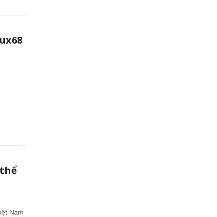
Lux68
 thể
iệt Nam