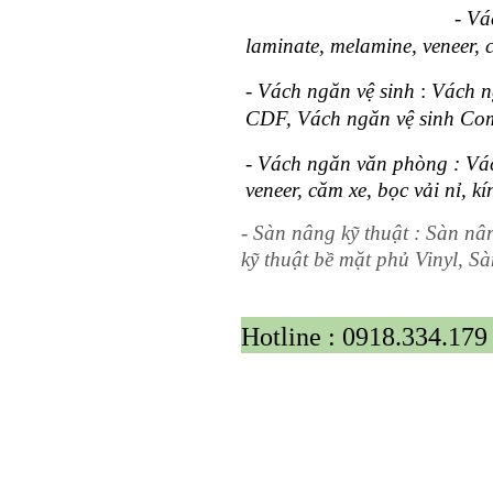
-
Vá
laminate, melamine, veneer, c
-
Vách ngăn vệ sinh
:
Vách n
CDF, Vách ngăn vệ sinh Co
- Vách ngăn văn phòng : V
veneer, căm xe, bọc vải nỉ, kính
-
Sàn nâng kỹ thuật : Sàn nâ
kỹ thuật bề mặt phủ Vinyl, 
Hotline : 0918.334.17