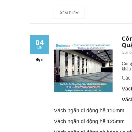
XEM THÊM
Côn
04
Qu
JUN
Gửi b
0
Cung 
khẩu 
Các 
Vách
Vác
Vách ngăn di đ
ộ
ng h
ệ
110
mm
Vách ngăn di đ
ộ
ng h
ệ
125
mm