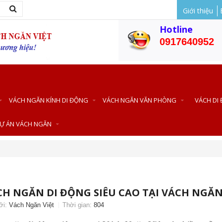
Giới thiệu
Hotline
0917640952
VÁCH NGĂN KÍNH DI ĐỘNG
VÁCH NGĂN VĂN PHÒNG
VÁCH DI
Ự ÁN VÁCH NGĂN
CH NGĂN DI ĐỘNG SIÊU CAO TẠI VÁCH NGĂN
ởi:
Vách Ngăn Việt
Thời gian:
804