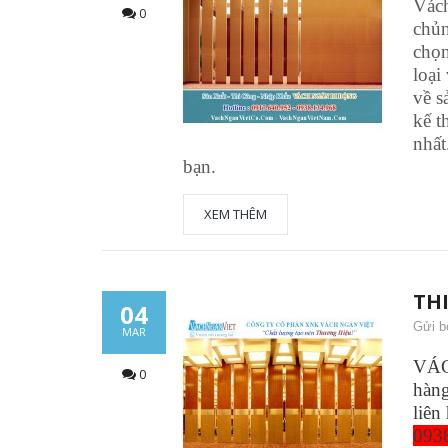
Vách
0
chủn
chọn
loại
về s
kế t
nhất
bạn.
XEM THÊM
TH
04
Gửi b
MAR
VÁC
0
hàng
liên
093