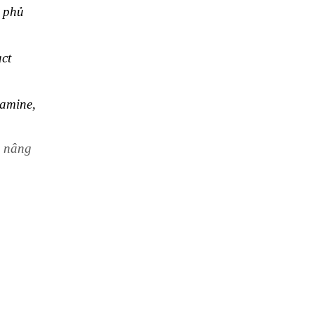
 phủ
ct
amine,
n nâng