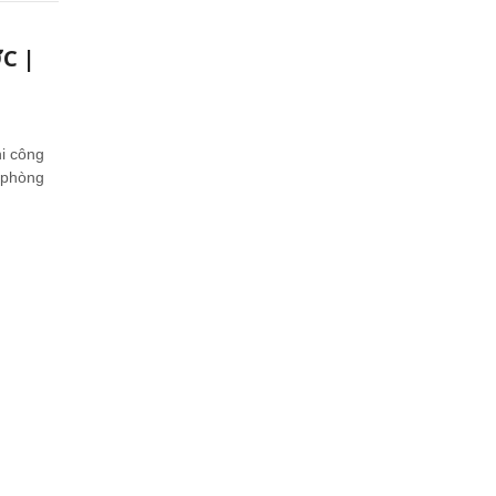
C |
i công
n phòng