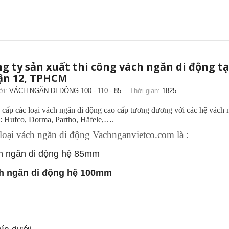
g ty sản xuất thi công vách ngăn di động tạ
ận 12, TPHCM
ởi:
VÁCH NGĂN DI ĐỘNG 100 - 110 - 85
Thời gian:
1825
cấp các loại vách ngăn di động cao cấp tương đương với các hệ vách 
: Hufco, Dorma, Partho, Häfele,….
loại vách ngăn di động Vachnganvietco.com là :
 ngăn di đ
ộ
ng h
ệ
85
mm
h ngăn di động hệ 100mm