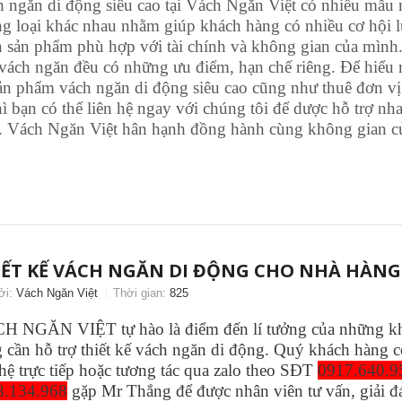
 ngăn di động siêu cao tại Vách Ngăn Việt có nhiều mẫu
g loại khác nhau nhằm giúp khách hàng có nhiều cơ hội l
 sản phẩm phù hợp với tài chính và không gian của mình
 vách ngăn đều có những ưu điểm, hạn chế riêng. Để hiểu 
ản phẩm vách ngăn di động siêu cao cũng như thuê đơn vị 
hì bạn có thể liên hệ ngay với chúng tôi để dược hỗ trợ nh
. Vách Ngăn Việt hân hạnh đồng hành cùng không gian c
IẾT KẾ VÁCH NGĂN DI ĐỘNG CHO NHÀ HÀNG
ởi:
Vách Ngăn Việt
Thời gian:
825
H NGĂN VIỆT tự hào là điểm đến lí tưởng của những k
 cần hỗ trợ thiết kế vách ngăn di động. Quý khách hàng c
 hệ trực tiếp hoặc tương tác qua zalo theo SĐT
0917.640.9
8.134.968
gặp Mr Thắng để được nhân viên tư vấn, giải đ