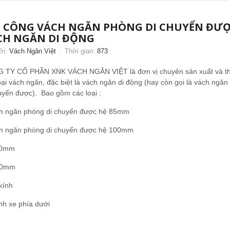
I CÔNG VÁCH NGĂN PHÒNG DI CHUYỂN ĐƯỢ
CH NGĂN DI ĐỘNG
ởi:
Vách Ngăn Việt
Thời gian:
873
 TY CỔ PHẦN XNK VÁCH NGĂN VIỆT là đơn vị chuyên sản xuất và th
oại vách ngăn, đặc biệt là vách ngăn di động (hay còn gọi là vách ngă
uyển được). Bao gồm các loại :
ch ngăn phòng di chuyển được hệ 85mm
ch ngăn phòng di chuyển được hệ 100mm
110mm
120mm
kính
nh xe phía dưới