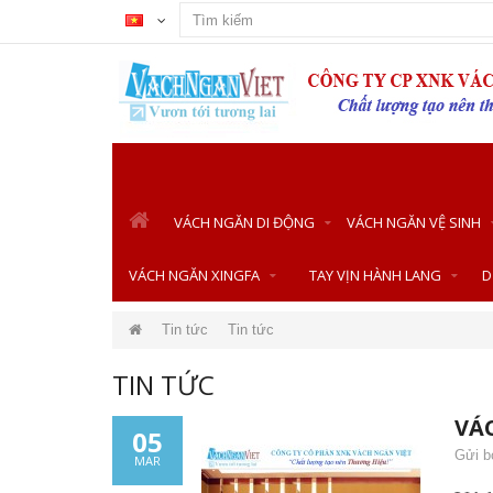
VÁCH NGĂN DI ĐỘNG
VÁCH NGĂN VỆ SINH
VÁCH NGĂN XINGFA
TAY VỊN HÀNH LANG
D
Tin tức
Tin tức
TIN TỨC
VÁ
05
Gửi b
MAR