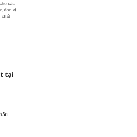
 cho các
, đơn vị
m chất
t tại
khẩu