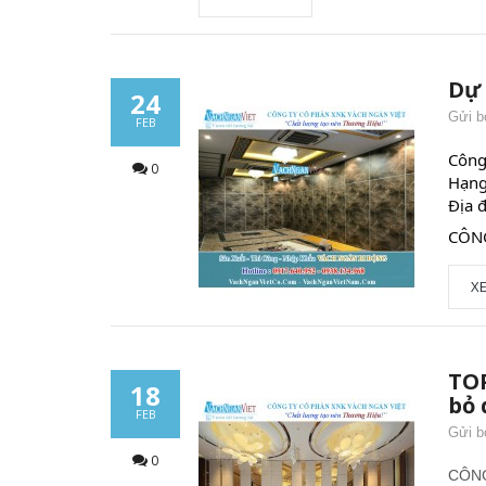
Dự 
24
Gửi b
FEB
Công
0
Hạng
Địa 
CÔNG
X
TOP
18
bỏ 
FEB
Gửi b
0
CÔNG