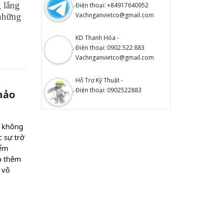
 lắng
Điện thoại: +84917640952
Vachnganvietco@gmail.com
 những
KD Thanh Hóa -
Điện thoại: 0902.522.883
Vachnganvietco@gmail.com
Hỗ Trợ Kỹ Thuật -
Điện thoại: 0902522883
hảo
 không 
sự trở 
ểm 
p thêm 
vô 