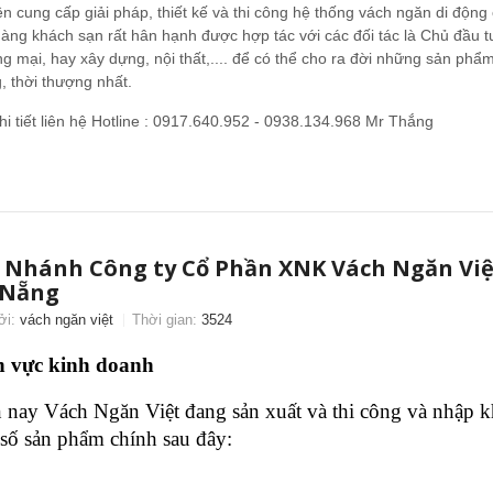
n cung cấp giải pháp, thiết kế và thi công hệ thống vách ngăn di động
àng khách sạn rất hân hạnh được hợp tác với các đối tác là Chủ đầu tư
g mại, hay xây dựng, nội thất,.... để có thể cho ra đời những sản phẩ
, thời thượng nhất.
hi tiết liên hệ Hotline : 0917.640.952 - 0938.134.968 Mr Thắng
 Nhánh Công ty Cổ Phần XNK Vách Ngăn Việ
 Nẵng
ởi:
vách ngăn việt
Thời gian:
3524
h vực kinh doanh
 nay
Vách Ngăn Việt đang sản xuất và thi công và nhập 
số sản phẩm chính sau đây: