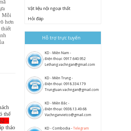
 mã
ựa
Vật liệu nội ngoại thất
. Mỗi
Hỏi đáp
rõ hơn
thiết
anh
Hỗ trợ trực tuyến
ủa
KD - Miền Nam -
Điện thoại: 0917.640.952
Lethang.vachngan@gmail.com
KD - Miền Trung -
Điện thoại: 0918.334.179
Trungtuan.vachngan@gmail.com
KD - Miền Bắc -
hách
Điện thoại: 0938.13.49.68
ó thể
Vachnganvietco@gmail.com
52 –
áp tháo
KD - Combodia -
Telegram