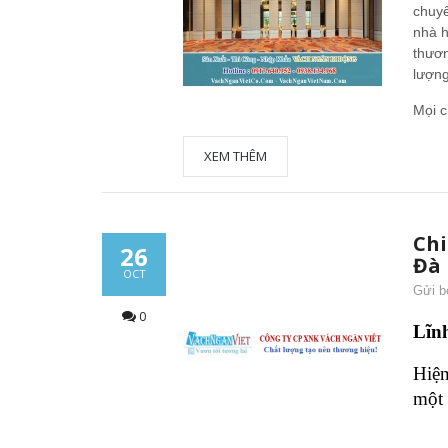
chuyê
nhà h
thươn
lượng
Mọi c
XEM THÊM
Chi
26
Đà
OCT
Gửi b
0
Lĩn
Hiện
một 