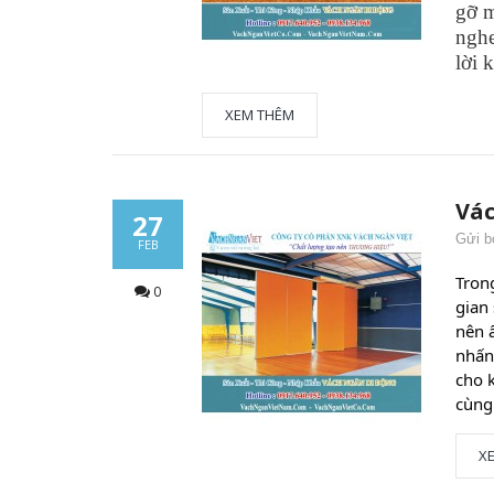
gỡ m
nghe
lời 
XEM THÊM
Vác
27
Gửi b
FEB
Tron
0
gian
nên 
nhấn
cho 
cùng
X