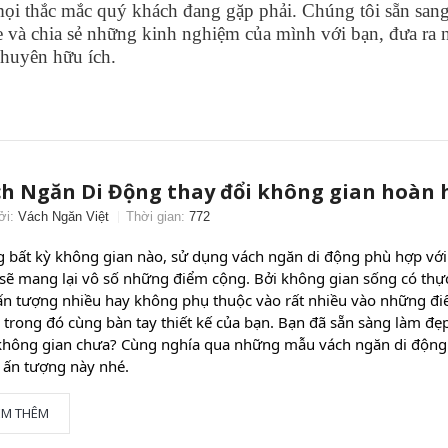
ọi thắc mắc quý khách đang gặp phải. Chúng tôi sẵn sang
 và chia sẻ những kinh nghiệm của mình với bạn, đưa ra
khuyên hữu ích.
h Ngăn Di Động thay đổi không gian hoàn 
ởi:
Vách Ngăn Việt
Thời gian:
772
g bất kỳ không gian nào, sử dụng vách ngăn di động phù hợp với
 sẽ mang lại vô số những điểm cộng. Bởi không gian sống có thực 
ấn tượng nhiều hay không phụ thuộc vào rất nhiều vào những đi
 trong đó cùng bàn tay thiết kế của bạn. Bạn đã sẵn sàng làm đẹ
không gian chưa? Cùng nghía qua những mẫu vách ngăn di động 
 ấn tượng này nhé.
EM THÊM