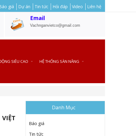
Báo giá
Dự án
Tin tức
Hỏi đáp
Video
Liên hệ
Email
Vachnganvietco@gmail.com
 ĐỘNG SIÊU CAO
HỆ THỐNG SÀN NÂNG
Danh Mục
 VIỆT
Báo giá
Tin tức