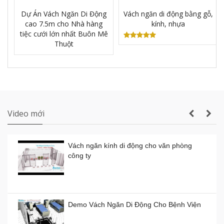
Dự Án Vách Ngăn Di Động
Vách ngăn di động bằng gỗ,
cao 7.5m cho Nhà hàng
kính, nhựa
Sản xuất VÁCH NGĂN DI ĐỘNG nhà hàng
tiệc cưới lớn nhất Buôn Mê
tiệc cưới lớn nhất Gia Lai
Thuột
Thi công vách ngăn di động nhà hàng tiệc
cưới thực tế
Video mới
Vách ngăn kính di động cho văn phòng
công ty
Vách ngăn kính di động giá rẻ
Giá:
0đ
Demo Vách Ngăn Di Động Cho Bệnh Viện