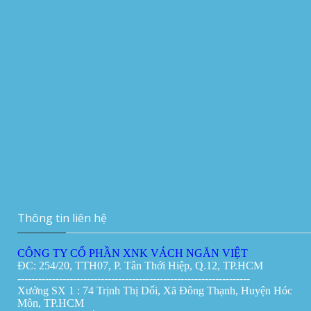
Vachnganvietco.com
Vách ngăn di động tại Đà Nẵng
Giá:
0đ
Thi công vách ngăn di động 180mm tại
Manulife Hà Nội
Vách ngăn vệ sinh tại Đà Nẵng
Giá:
0đ
Vách ngăn di động tại Cần Thơ
Giá:
0đ
Thông tin liên hệ
CÔNG TY CỔ PHẦN XNK VÁCH NGĂN VIỆT
ĐC: 254/20, TTH07, P. Tân Thới Hiệp, Q.12, TP.HCM
-------------------------------------------------------------------
Xưởng SX 1 : 74 Trịnh Thị Dối, Xã Đông Thạnh, Huyện Hóc
Môn, TP.HCM