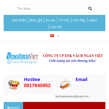
Giới thiệu
Báo giá
Dự án
Tin tức
Hỏi đáp
Video
Liên hệ
Hotline
Email
0917640952
Vachnganvietco@gmail.com
MENU