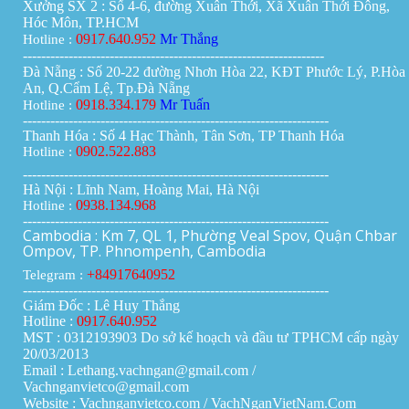
Xưởng SX 2 : Số 4-6, đường Xuân Thới, Xã Xuân Thới Đông,
Hóc Môn, TP.HCM
0917.640.952
Mr Thắng
Hotline :
------------------------------------------------------------------
Đà Nẵng : Số 20-22 đường Nhơn Hòa 22, KĐT Phước Lý, P.Hòa
An, Q.Cẩm Lệ, Tp.Đà Nẵng
0918.334.179
Mr Tuấn
Hotline :
-------------------------------------------------------------------
Thanh Hóa : Số 4 Hạc Thành, Tân Sơn, TP Thanh Hóa
0902.522.883
Hotline :
-------------------------------------------------------------------
Hà Nội : Lĩnh Nam, Hoàng Mai, Hà Nội
0938.134.968
Hotline :
-------------------------------------------------------------------
Cambodia : Km 7, QL 1, Phường Veal Spov, Quận Chbar
Ompov, TP. Phnompenh, Cambodia
+84917640952
Telegram :
-------------------------------------------------------------------
Giám Đốc : Lê Huy Thắng
Hotline :
0917.640.952
MST : 0312193903 Do sở kế hoạch và đầu tư TPHCM cấp ngày
20/03/2013
Email : Lethang.vachngan@gmail.com /
Vachnganvietco@gmail.com
Website : Vachnganvietco.com /
VachNganVietNam.Com