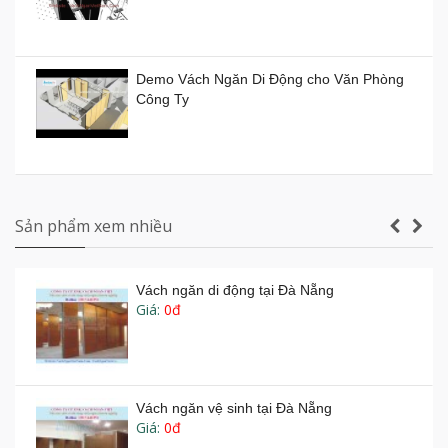
Vách ngăn xếp di động ở TP HCM giá bao
nhiêu tiền?
Demo Vách Ngăn Di Động cho Văn Phòng
Giá:
0đ
Công Ty
Vách ngăn di động Hồ Chí Minh
Giá:
0đ
Vách ngăn vệ sinh tấm Compact Laminate
Composite giá rẻ TPHCM
Sản phẩm xem nhiều
Vách ngăn di động tại Đà Nẵng
Giá:
0đ
Sản xuất VÁCH NGĂN DI ĐỘNG nhà hàng
tiệc cưới lớn nhất Gia Lai
Vách ngăn di động phòng tiệc phòng họp -
Vachnganvietco.com
Vách ngăn vệ sinh tại Đà Nẵng
Giá:
0đ
Thi công vách ngăn di động nhà hàng tiệc