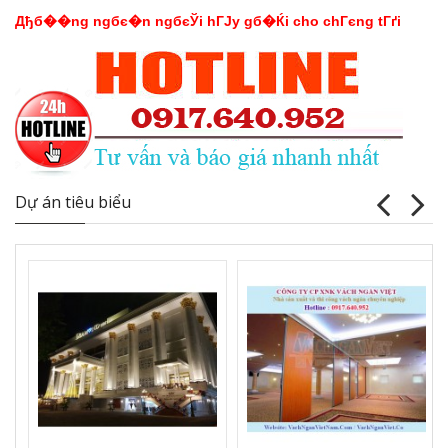
Дђб��ng ngбє�n ngбєЎi hГЈy gб�Ќi cho chГєng tГґi
Dự án tiêu biểu
Vách ngăn vệ sinh tấm Compact Laminate
Composite giá rẻ TPHCM