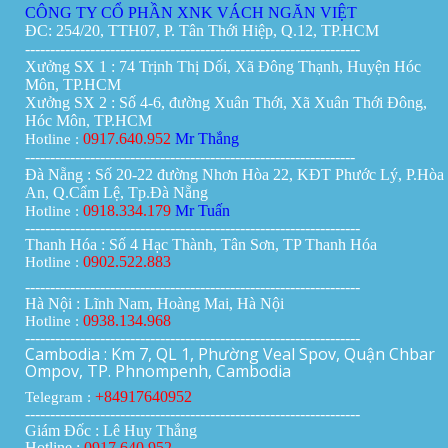
CÔNG TY CỔ PHẦN XNK VÁCH NGĂN VIỆT
ĐC: 254/20, TTH07, P. Tân Thới Hiệp, Q.12, TP.HCM
-------------------------------------------------------------------
Xưởng SX 1 : 74 Trịnh Thị Dối, Xã Đông Thạnh, Huyện Hóc
Môn, TP.HCM
Xưởng SX 2 : Số 4-6, đường Xuân Thới, Xã Xuân Thới Đông,
Hóc Môn, TP.HCM
0917.640.952
Mr Thắng
Hotline :
------------------------------------------------------------------
Đà Nẵng : Số 20-22 đường Nhơn Hòa 22, KĐT Phước Lý, P.Hòa
An, Q.Cẩm Lệ, Tp.Đà Nẵng
0918.334.179
Mr Tuấn
Hotline :
-------------------------------------------------------------------
Thanh Hóa : Số 4 Hạc Thành, Tân Sơn, TP Thanh Hóa
0902.522.883
Hotline :
-------------------------------------------------------------------
Hà Nội : Lĩnh Nam, Hoàng Mai, Hà Nội
0938.134.968
Hotline :
-------------------------------------------------------------------
Cambodia : Km 7, QL 1, Phường Veal Spov, Quận Chbar
Ompov, TP. Phnompenh, Cambodia
+84917640952
Telegram :
-------------------------------------------------------------------
Giám Đốc : Lê Huy Thắng
Hotline :
0917.640.952