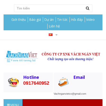
Giới thiệu
Báo giá
Dự án
Tin tức
Hỏi đáp
Video
Liên hệ
Hotline
Email
0917640952
Vachnganvietco@gmail.com
MENU