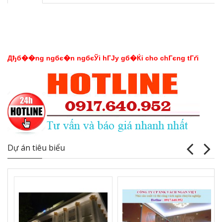
Дђб��ng ngбє�n ngбєЎi hГЈy gб�Ќi cho chГєng tГґi
Dự án tiêu biểu