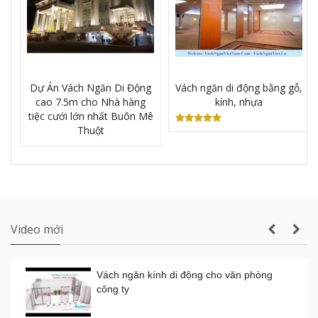
Vách ngăn vệ sinh tấm Compact Laminate
Composite giá rẻ TPHCM
Dự Án Vách Ngăn Di Động
Vách ngăn di động bằng gỗ,
cao 7.5m cho Nhà hàng
kính, nhựa
Sản xuất VÁCH NGĂN DI ĐỘNG nhà hàng
tiệc cưới lớn nhất Buôn Mê
tiệc cưới lớn nhất Gia Lai
Thuột
Thi công vách ngăn di động nhà hàng tiệc
cưới thực tế
Video mới
Vách ngăn kính di động cho văn phòng
công ty