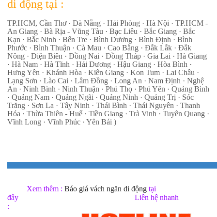
di động tại :
TP.HCM, Cần Thơ · Đà Nẵng · Hải Phòng · Hà Nội · TP.HCM -
An Giang · Bà Rịa - Vũng Tàu · Bạc Liêu · Bắc Giang · Bắc
Kạn · Bắc Ninh · Bến Tre · Bình Dương · Bình Định · Bình
Phước · Bình Thuận · Cà Mau · Cao Bằng · Đắk Lắk · Đắk
Nông · Điện Biên · Đồng Nai · Đồng Tháp · Gia Lai · Hà Giang
· Hà Nam · Hà Tĩnh · Hải Dương · Hậu Giang · Hòa Bình ·
Hưng Yên · Khánh Hòa · Kiên Giang · Kon Tum · Lai Châu ·
Lạng Sơn · Lào Cai · Lâm Đồng · Long An · Nam Định · Nghệ
An · Ninh Bình · Ninh Thuận · Phú Thọ · Phú Yên · Quảng Bình
· Quảng Nam · Quảng Ngãi · Quảng Ninh · Quảng Trị · Sóc
Trăng · Sơn La · Tây Ninh · Thái Bình · Thái Nguyên · Thanh
Hóa · Thừa Thiên - Huế · Tiền Giang · Trà Vinh · Tuyên Quang ·
Vĩnh Long · Vĩnh Phúc · Yên Bái )
=============================================================
Xem thêm :
Báo giá vách ngăn di động
tại
đây
Liên hệ nhanh
: