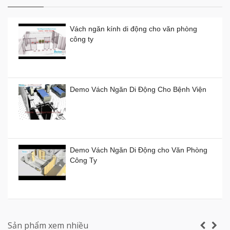
Vách ngăn kính di động cho văn phòng
công ty
Vách ngăn kính di động giá rẻ
Giá:
0đ
Demo Vách Ngăn Di Động Cho Bệnh Viện
Vách ngăn xếp di động ở TP HCM giá bao
nhiêu tiền?
Demo Vách Ngăn Di Động cho Văn Phòng
Giá:
0đ
Công Ty
Vách ngăn di động Hồ Chí Minh
Giá:
0đ
Vách ngăn vệ sinh tấm Compact Laminate
Composite giá rẻ TPHCM
Sản phẩm xem nhiều