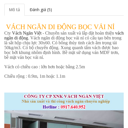
Mô tả
Đánh giá (5)
VÁCH NGĂN DI ĐỘNG BỌC VẢI NỈ
Cty
Vách Ngăn Việt
- Chuyên sản xuất và lắp đặt hoàn thiện
vách
ngăn di động
. Vách ngăn di động bọc vải nỉ có cấu tạo bên trong
là sắt hộp chịu lực 30x60. Có bông thủy tinh cách âm trọng tải
50kg/m3. Có bộ chuyển động. Xung quanh tấm vách được bao
bọc bởi khung nhôm định hình. Bề mặt sử dụng ván MDF trơn,
bề mặt ván bọc vải nỉ.
Vách có chiều cao : lớn hơn hoặc bằng 2.5m
Chiều rộng : 0.9m, 1m hoặc 1.1m