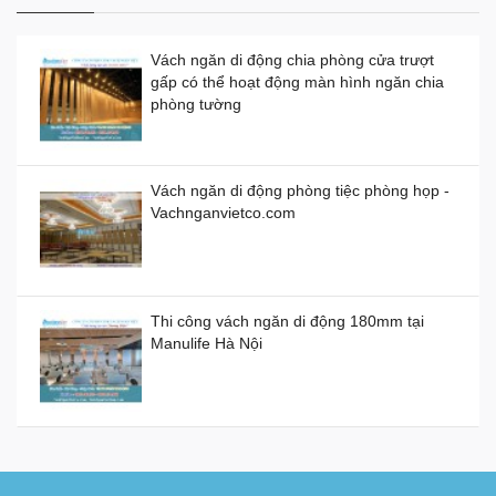
Vách ngăn di động chia phòng cửa trượt
gấp có thể hoạt động màn hình ngăn chia
Vách ngăn di động bằng nhựa giá thành
phòng tường
bao nhiêu 1 mét vuông?
Demo Vách Ngăn Di Động cho Văn Phòng
Giá:
0đ
Công Ty
Vách ngăn di động phòng tiệc phòng họp -
Vachnganvietco.com
Vách ngăn di động bằng gỗ, kính, nhựa
Giá:
0đ
Thi công vách ngăn di động 180mm tại
Manulife Hà Nội
Vách ngăn kính di động giá rẻ
Giá:
0đ
Cung cấp và lắp đặt sàn nâng kỹ thuật tại
Campuchia
Vách ngăn xếp di động ở TP HCM giá bao