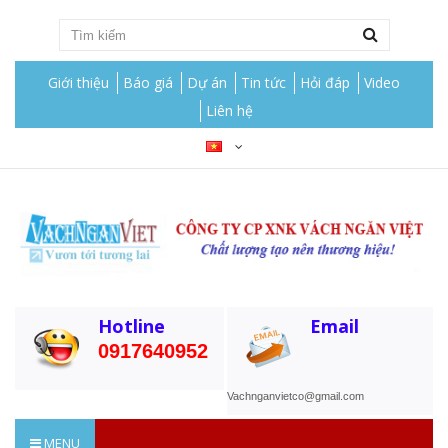
Giới thiệu
Báo giá
Dự án
Tin tức
Hỏi đáp
Video
Liên hệ
Hotline
Email
0917640952
Vachnganvietco@gmail.com
MENU