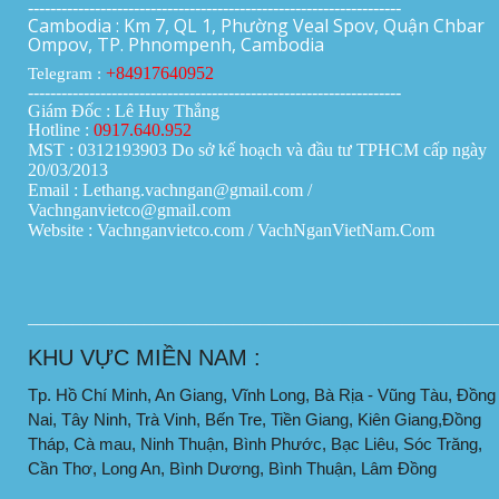
-------------------------------------------------------------------
Cambodia : Km 7, QL 1, Phường Veal Spov, Quận Chbar
Ompov, TP. Phnompenh, Cambodia
+84917640952
Telegram :
-------------------------------------------------------------------
Giám Đốc : Lê Huy Thắng
Hotline :
0917.640.952
MST : 0312193903 Do sở kế hoạch và đầu tư TPHCM cấp ngày
20/03/2013
Email : Lethang.vachngan@gmail.com /
Vachnganvietco@gmail.com
Website : Vachnganvietco.com /
VachNganVietNam.Com
____________________________________________________
KHU VỰC MIỀN NAM :
Tp. Hồ Chí Minh, An Giang, Vĩnh Long, Bà Rịa - Vũng Tàu, Đồng
Nai, Tây Ninh, Trà Vinh, Bến Tre, Tiền Giang, Kiên Giang,Đồng
Tháp, Cà mau, Ninh Thuận, Bình Phước, Bạc Liêu, Sóc Trăng,
Cần Thơ, Long An, Bình Dương, Bình Thuận, Lâm Đồng