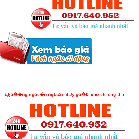
Дђб��ng ngбє�n ngбєЎi hГЈy gб�Ќi cho chГєng tГґi