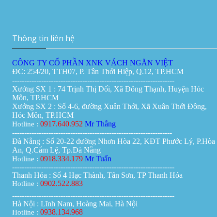
Vách ngăn di động tại Cần Thơ
Giá:
0đ
Thông tin liên hệ
CÔNG TY CỔ PHẦN XNK VÁCH NGĂN VIỆT
ĐC: 254/20, TTH07, P. Tân Thới Hiệp, Q.12, TP.HCM
-------------------------------------------------------------------
Xưởng SX 1 : 74 Trịnh Thị Dối, Xã Đông Thạnh, Huyện Hóc
Môn, TP.HCM
Xưởng SX 2 : Số 4-6, đường Xuân Thới, Xã Xuân Thới Đông,
Hóc Môn, TP.HCM
0917.640.952
Mr Thắng
Hotline :
------------------------------------------------------------------
Đà Nẵng : Số 20-22 đường Nhơn Hòa 22, KĐT Phước Lý, P.Hòa
An, Q.Cẩm Lệ, Tp.Đà Nẵng
0918.334.179
Mr Tuấn
Hotline :
-------------------------------------------------------------------
Thanh Hóa : Số 4 Hạc Thành, Tân Sơn, TP Thanh Hóa
0902.522.883
Hotline :
-------------------------------------------------------------------
Hà Nội : Lĩnh Nam, Hoàng Mai, Hà Nội
0938.134.968
Hotline :