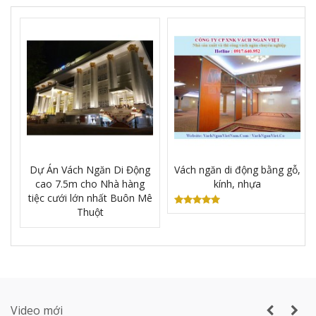
Vách ngăn vệ sinh tấm Compact Laminate
Composite giá rẻ TPHCM
Dự Án Vách Ngăn Di Động
Vách ngăn di động bằng gỗ,
cao 7.5m cho Nhà hàng
kính, nhựa
Sản xuất VÁCH NGĂN DI ĐỘNG nhà hàng
tiệc cưới lớn nhất Buôn Mê
tiệc cưới lớn nhất Gia Lai
Thuột
Thi công vách ngăn di động nhà hàng tiệc
cưới thực tế
Video mới