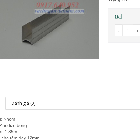
0đ
-
+
ả
Đánh giá (0)
ệu: Nhôm
 Anodize bóng
ài: 1.85m
 cho tấm dày 12mm