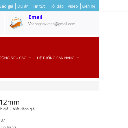
Báo giá
Dự án
Tin tức
Hỏi đáp
Video
Liên hệ
Email
Vachnganvietco@gmail.com
 ĐỘNG SIÊU CAO
HỆ THỐNG SÀN NÂNG
 12mm
h giá
Viết đánh giá
87
Có hàng