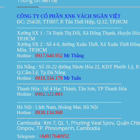
Thông tin liên hệ
CÔNG TY CỔ PHẦN XNK VÁCH NGĂN VIỆT
Vách ngăn di động bằng nhựa giá
ĐC: 254/20, TTH07, P. Tân Thới Hiệp, Q.12, TP.HCM
thành bao nhiêu 1 mét vuông?
-------------------------------------------------------------------
Giá:
0đ
Xưởng SX 1 : 74 Trịnh Thị Dối, Xã Đông Thạnh, Huyện Hó
TP.HCM
Xưởng SX 2 : Số 4-6, đường Xuân Thới, Xã Xuân Thới Đôn
Môn, TP.HCM
Vách ngăn di động bằng gỗ, kính,
0917.640.952
Mr Thắng
Hotline :
nhựa
------------------------------------------------------------------
Giá:
0đ
Đà Nẵng : Số 20-22 đường Nhơn Hòa 22, KĐT Phước Lý, P
Q.Cẩm Lệ, Tp.Đà Nẵng
0918.334.179
Mr Tuấn
Hotline :
-------------------------------------------------------------------
Thanh Hóa : Số 4 Hạc Thành, Tân Sơn, TP Thanh Hóa
Vách ngăn kính di động giá rẻ
0902.522.883
Hotline :
Giá:
0đ
-------------------------------------------------------------------
Hà Nội : Lĩnh Nam, Hoàng Mai, Hà Nội
0938.134.968
Hotline :
-------------------------------------------------------------------
Cambodia : Km 7, QL 1, Phường Veal Spov, Quận Chb
Ompov, TP. Phnompenh, Cambodia
Vách ngăn xếp di động ở TP HCM
giá bao nhiêu tiền?
+84917640952
Telegram :