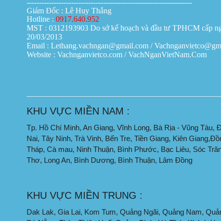
Giá:
0đ
-------------------------------------------------------------------
Giám Đốc : Lê Huy Thắng
Hotline :
0917.640.952
MST : 0312193903 Do sở kế hoạch và đầu tư TPHCM cấp n
20/03/2013
Vách ngăn di động Hồ Chí Minh
Email : Lethang.vachngan@gmail.com / Vachnganvietco@gm
Giá:
0đ
Website : Vachnganvietco.com /
VachNganVietNam.Com
_________________________________________________
Vách ngăn di động tại Đà Nẵng
Giá:
0đ
KHU VỰC MIỀN NAM :
Tp. Hồ Chí Minh, An Giang, Vĩnh Long, Bà Rịa - Vũng Tàu, 
Nai, Tây Ninh, Trà Vinh, Bến Tre, Tiền Giang, Kiên Giang,Đồ
Tháp, Cà mau, Ninh Thuận, Bình Phước, Bạc Liêu, Sóc Tră
Vách ngăn vệ sinh tại Đà Nẵng
Thơ, Long An, Bình Dương, Bình Thuận, Lâm Đồng
Giá:
0đ
KHU VỰC MIỀN TRUNG :
Dak Lak, Gia Lai, Kom Tum, Quảng Ngãi, Quảng Nam, Quản
Vách ngăn di động tại Cần Thơ