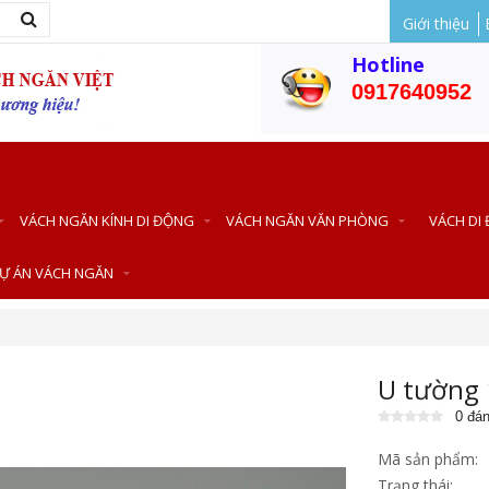
Giới thiệu
Hotline
0917640952
VÁCH NGĂN KÍNH DI ĐỘNG
VÁCH NGĂN VĂN PHÒNG
VÁCH DI
Ự ÁN VÁCH NGĂN
U tường
0 đán
Mã sản phẩm:
Trạng thái: