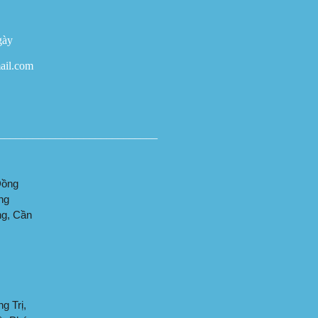
gày
ail.com
____________________________
Đồng
ng
ng, Cần
g Trị,