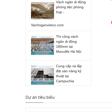
Vách ngăn di động
phòng tiệc phòng
họp -
Vachnganvietco.com
Thi công vách
ngăn di động
180mm tại
Manulife Hà Nội
Cung cấp và lắp
đặt sàn nâng kỹ
thuật tại
Campuchia
Vách ngăn di động
Dự án tiêu biểu
chia phòng cửa
trượt gấp có thể
hoạt động màn