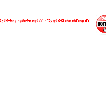
Дђб��ng ngбє�n ngбєЎi hГЈy gб�Ќi cho chГєng tГґi