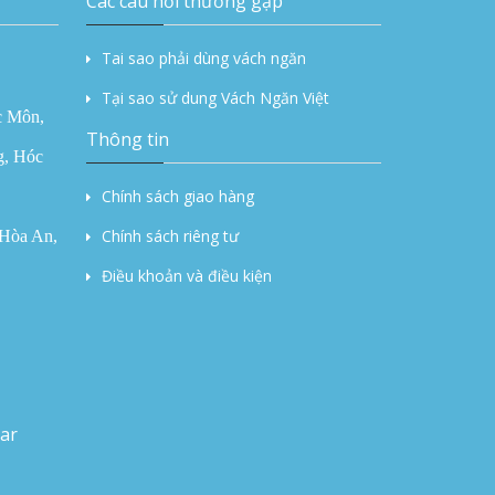
Các câu hỏi thường gặp
Tai sao phải dùng vách ngăn
Vách ngăn di động chia phòng cửa
trượt gấp có thể hoạt động màn
Tại sao sử dung Vách Ngăn Việt
hình ngăn chia phòng tường
c Môn,
Thông tin
g, Hóc
Vách ngăn di động phòng tiệc
Chính sách giao hàng
phòng họp - Vachnganvietco.com
Chính sách riêng tư
.Hòa An,
Điều khoản và điều kiện
Thi công vách ngăn di động
180mm tại Manulife Hà Nội
ar