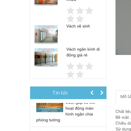
Vachnganvietco.com
Thi công vách
Vách vệ sinh
ngăn di động
180mm tại
Manulife Hà Nội
Vách ngăn kính di
động giá rẻ
Cung cấp và lắp
đặt sàn nâng kỹ
thuật tại
Campuchia
Vách ngăn di động
Tin tức
Mô t
chia phòng cửa
trượt gấp có thể
hoạt động màn
Chất li
hình ngăn chia
Bề mặt:
phòng tường
Chiều d
Sử dụng