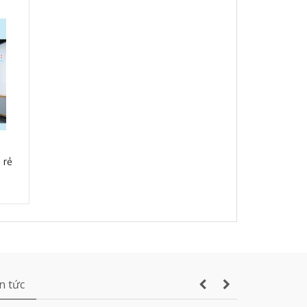
Vách ngăn di động phòng tiệc
phòng họp - Vachnganvietco.com
 rẻ
Thi công vách ngăn di động
180mm tại Manulife Hà Nội
Cung cấp và lắp đặt sàn nâng kỹ
thuật tại Campuchia
n tức