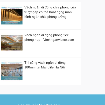
Vách ngăn di động chia phòng cửa
trượt gấp có thể hoạt động màn
hình ngăn chia phòng tường
Vách ngăn di động phòng tiệc
phòng họp - Vachnganvietco.com
Thi công vách ngăn di động
180mm tại Manulife Hà Nội
Cung cấp và lắp đặt sàn nâng kỹ
thuật tại Campuchia