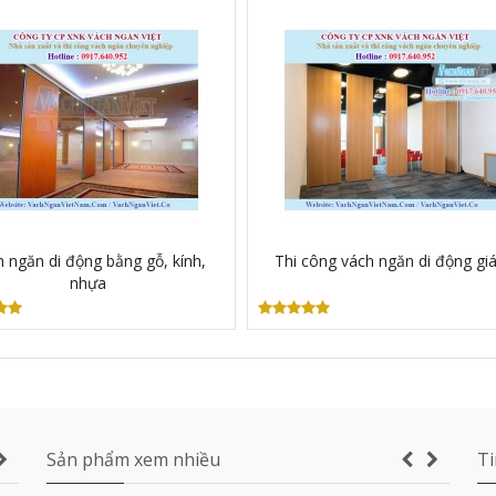
Vách ngăn kính di động giá rẻ
Giá:
0đ
 ngăn di động bằng gỗ, kính,
Thi công vách ngăn di động giá
Vách ngăn xếp di động ở TP HCM
nhựa
giá bao nhiêu tiền?
Giá:
0đ
Vách ngăn di động Hồ Chí Minh
Giá:
0đ
Sản phẩm xem nhiều
Ti