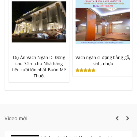
Vách ngăn vệ sinh tấm Compact Laminate
Composite giá rẻ TPHCM
Dự Án Vách Ngăn Di Động
Vách ngăn di động bằng gỗ,
cao 7.5m cho Nhà hàng
kính, nhựa
Sản xuất VÁCH NGĂN DI ĐỘNG nhà hàng
tiệc cưới lớn nhất Buôn Mê
tiệc cưới lớn nhất Gia Lai
Thuột
Thi công vách ngăn di động nhà hàng tiệc
cưới thực tế
Video mới