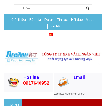
Giới thiệu
Báo giá
Dự án
Tin tức
Hỏi đáp
Video
Liên hệ
Hotline
Email
0917640952
Vachnganvietco@gmail.com
MENU