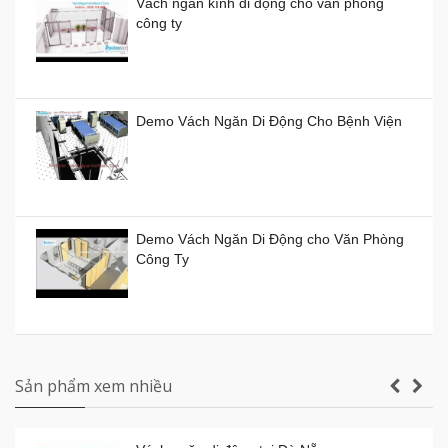
Vách ngăn kính di động cho văn phòng
công ty
Vách ngăn kính di động giá rẻ
Giá:
0đ
Demo Vách Ngăn Di Động Cho Bệnh Viện
Vách ngăn xếp di động ở TP HCM giá bao
nhiêu tiền?
Demo Vách Ngăn Di Động cho Văn Phòng
Giá:
0đ
Công Ty
Vách ngăn di động Hồ Chí Minh
Giá:
0đ
Vách ngăn vệ sinh tấm Compact Laminate
Composite giá rẻ TPHCM
Sản phẩm xem nhiều