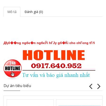
Mô tả
Đánh giá (0)
Дђб��ng ngбє�n ngбєЎi hГЈy gб�Ќi cho chГєng tГґi
Dự án tiêu biểu