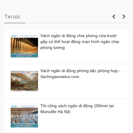
Cung cấp và lắp đặt sàn nâng kỹ thuật tại
Campuchia
Vách ngăn di động tphcm giá rẻ
Giá:
0đ
Demo Vách Ngăn Di Động Cho Bệnh Viện
Tin tức
Vách ngăn di động chia phòng cửa trượt
gấp có thể hoạt động màn hình ngăn chia
Vách ngăn di động bằng nhựa giá thành
phòng tường
bao nhiêu 1 mét vuông?
Demo Vách Ngăn Di Động cho Văn Phòng
Giá:
0đ
Công Ty
Vách ngăn di động phòng tiệc phòng họp -
Vachnganvietco.com
Vách ngăn di động bằng gỗ, kính, nhựa
Giá:
0đ
Thi công vách ngăn di động 180mm tại
Manulife Hà Nội
Vách ngăn kính di động giá rẻ
Giá:
0đ