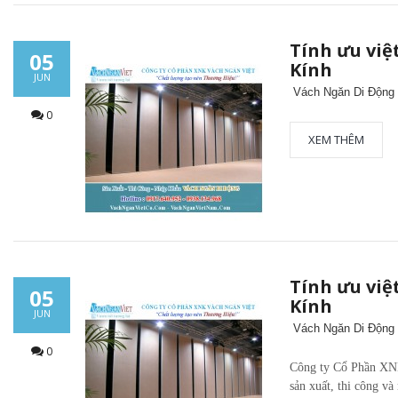
Tính ưu việ
05
Kính
JUN
Vách Ngăn Di Độn
0
XEM THÊM
Tính ưu việ
05
Kính
JUN
Vách Ngăn Di Độn
0
Công ty Cổ Phần XN
sản xuất, thi công và