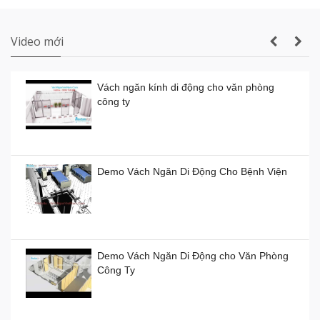
Thi công vách ngăn di động nhà hàng tiệc
cưới thực tế
Video mới
Vách ngăn kính di động cho văn phòng
công ty
Vách ngăn kính di động giá rẻ
Giá:
0đ
Demo Vách Ngăn Di Động Cho Bệnh Viện
Vách ngăn xếp di động ở TP HCM giá bao
nhiêu tiền?
Demo Vách Ngăn Di Động cho Văn Phòng
Giá:
0đ
Công Ty