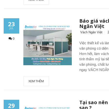
Báo giá vác
23
Ngăn Việt
JUL
Vách Ngăn Việt
0
Việc thiết kế và l
văn phòng có diện 
Hơn hết, làm vách
tính thẩm mỹ lại t
văn phòng, chất l
ngay VÁCH NGĂN
XEM THÊM
Tại sao nên
29
sạn ?