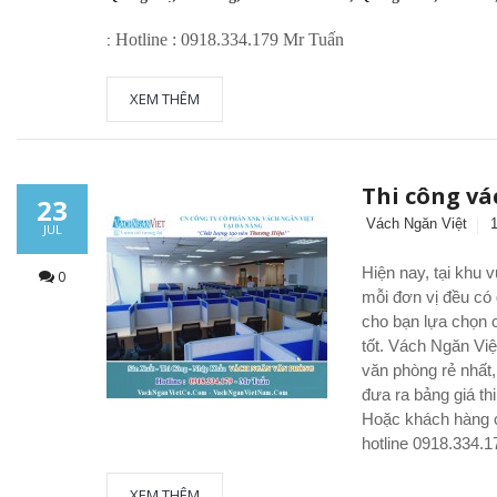
Hotline :
0918.334.179 Mr Tuấn
:
XEM THÊM
Thi công vá
23
Vách Ngăn Việt
JUL
Hiện nay, tại khu 
0
mỗi đơn vị đều có 
cho bạn lựa chọn c
tốt.
Vách Ngăn Việ
văn phòng rẻ nhất,
đưa ra bảng giá t
Hoặc khách hàng cầ
hotline
0918.334.1
XEM THÊM