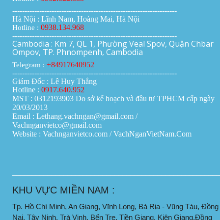
-------------------------------------------------------------------
Hà Nội : Lĩnh Nam, Hoàng Mai, Hà Nội
0938.134.968
Hotline :
-------------------------------------------------------------------
Cambodia : Km 7, QL 1, Phường Veal Spov, Quận Chbar
Ompov, TP. Phnompenh, Cambodia
+84917640952
Telegram :
-------------------------------------------------------------------
Giám Đốc : Lê Huy Thắng
Hotline :
0917.640.952
MST : 0312193903 Do sở kế hoạch và đầu tư TPHCM cấp ngày
20/03/2013
Email : Lethang.vachngan@gmail.com /
Vachnganvietco@gmail.com
Website : Vachnganvietco.com /
VachNganVietNam.Com
____________________________________________________
KHU VỰC MIỀN NAM :
Tp. Hồ Chí Minh, An Giang, Vĩnh Long, Bà Rịa - Vũng Tàu, Đồng
Nai, Tây Ninh, Trà Vinh, Bến Tre, Tiền Giang, Kiên Giang,Đồng