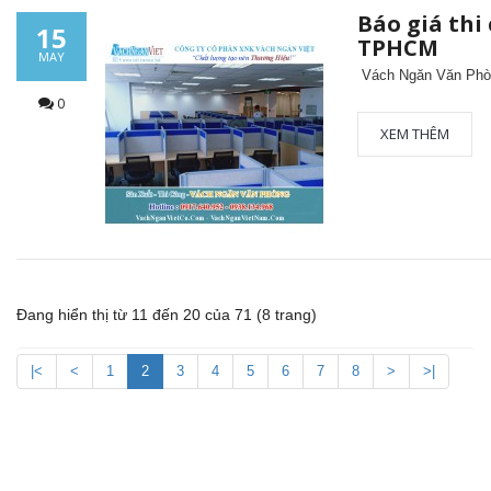
Báo giá thi
15
TPHCM
MAY
Vách Ngăn Văn Ph
0
XEM THÊM
Vách ngăn vệ sinh tấm Compact Laminate
Composite giá rẻ TPHCM
Đang hiển thị từ 11 đến 20 của 71 (8 trang)
Sản xuất VÁCH NGĂN DI ĐỘNG nhà hàng
|<
<
1
2
3
4
5
6
7
8
>
>|
tiệc cưới lớn nhất Gia Lai