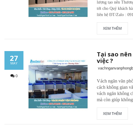
lượng tạo nên Thương
tới cho Quý khách hà
liên hệ ĐT/Zalo : 09
XEM THÊM
Tại sao nên
27
việc ?
MAY
vachnganvanphongb
0
Vách ngăn văn ph
cách không gian vă
vách ngăn không ch
mà còn giúp không 
XEM THÊM