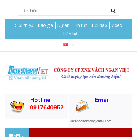
Giới thiệu
Báo giá
Dự án
Tin tức
Hỏi đáp
Video
Liên hệ
Hotline
Email
0917640952
Vachnganvietco@gmail.com
MENU