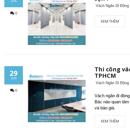
JUN
Vách Ngăn Di Động
0
XEM THÊM
Thi công vá
29
TPHCM
JUN
Vách Ngăn Di Độn
0
Vách ngăn đi động 
Bác nào quan tâm 
và báo giá. 
XEM THÊM