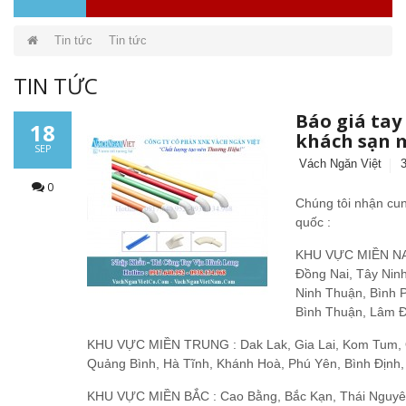
Tin tức
Tin tức
TIN TỨC
Báo giá tay
18
khách sạn 
SEP
Vách Ngăn Việt
0
Chúng tôi nhận cung
quốc :
KHU VỰC MIỀN NAM 
Đồng Nai, Tây Ninh
Ninh Thuận, Bình 
Bình Thuận, Lâm 
KHU VỰC MIỀN TRUNG : Dak Lak, Gia Lai, Kom Tum, 
Quảng Bình, Hà Tĩnh, Khánh Hoà, Phú Yên, Bình Định,
KHU VỰC MIỀN BẮC : Cao Bằng, Bắc Kạn, Thái Nguyên