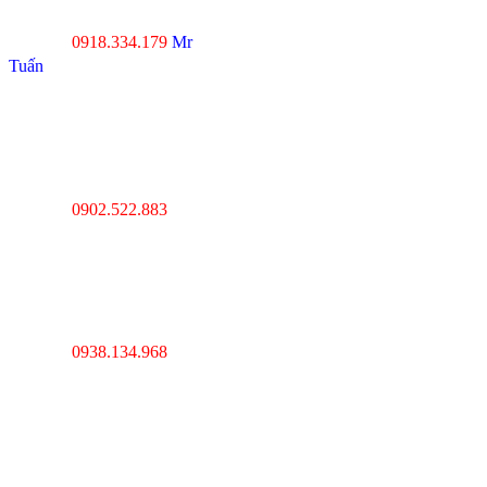
Tp.Đà Nẵng
0918.334.179
Mr
Hotline :
Tuấn
----------------------------------
---------------------------------
Thanh Hóa : Số 4 Hạc
Thành, Tân Sơn, TP Thanh
Hóa
0902.522.883
Hotline :
----------------------------------
---------------------------------
Hà Nội : Lĩnh Nam,
Hoàng Mai, Hà Nội
0938.134.968
Hotline :
----------------------------------
---------------------------------
Cambodia : Km 7, QL 1,
Phường Veal Spov,
Quận Chbar Ompov,