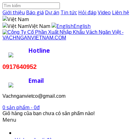
Giới thiệu
Báo giá
Dự án
Tin tức
Hỏi đáp
Video
Liên hệ
Việt Nam
English
Hotline
0917640952
Email
Vachnganvietco@gmail.com
0 sản phẩm - 0đ
Giỏ hàng của bạn chưa có sản phẩm nào!
Menu