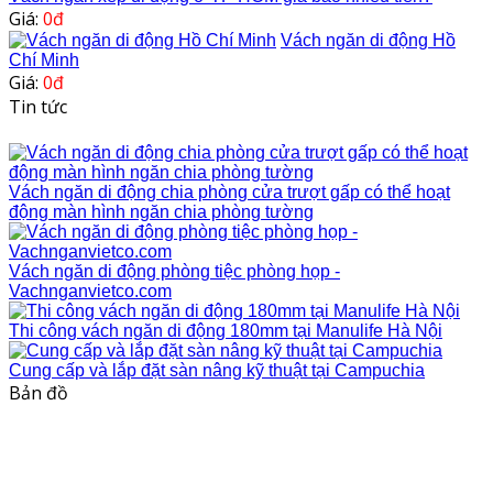
Giá:
0đ
Vách ngăn di động Hồ
Chí Minh
Giá:
0đ
Tin tức
Vách ngăn di động chia phòng cửa trượt gấp có thể hoạt
động màn hình ngăn chia phòng tường
Vách ngăn di động phòng tiệc phòng họp -
Vachnganvietco.com
Thi công vách ngăn di động 180mm tại Manulife Hà Nội
Cung cấp và lắp đặt sàn nâng kỹ thuật tại Campuchia
Bản đồ