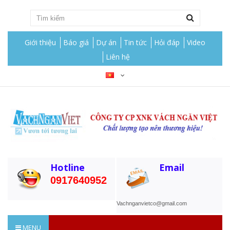
Giới thiệu
Báo giá
Dự án
Tin tức
Hỏi đáp
Video
Liên hệ
Hotline
Email
0917640952
Vachnganvietco@gmail.com
MENU