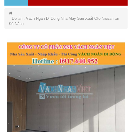
Dự án : Vách Ngăn Di Động Nhà Máy Sản Xuất Oto Nissan tại
Đà Nẵng