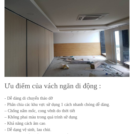
Ưu điểm của vách ngăn di động :
- Dễ dàng di chuyển tháo dỡ
- Phân chia các khu vực sử dụng 1 cách nhanh chóng dễ dàng.
– Chống nấm mốc, cong vênh do thời tiết
– Không phai màu trong quá trình sử dụng
- Khả năng cách âm cao.
- Dễ dạng vệ sinh, lau chùi.