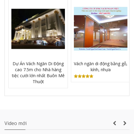
Vách ngăn vệ sinh tấm Compact Laminate
Composite giá rẻ TPHCM
Dự Án Vách Ngăn Di Động
Vách ngăn di động bằng gỗ,
cao 7.5m cho Nhà hàng
kính, nhựa
Sản xuất VÁCH NGĂN DI ĐỘNG nhà hàng
tiệc cưới lớn nhất Buôn Mê
tiệc cưới lớn nhất Gia Lai
Thuột
Thi công vách ngăn di động nhà hàng tiệc
cưới thực tế
Video mới