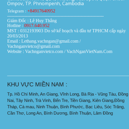
Ompov, TP. Phnompenh, Cambodia
+84917640952
Telegram :
-------------------------------------------------------------------
Giám Đốc : Lê Huy Thắng
Hotline :
0917.640.952
MST : 0312193903 Do sở kế hoạch và đầu tư TPHCM cấp ngày
20/03/2013
Email : Lethang.vachngan@gmail.com /
Vachnganvietco@gmail.com
Website : Vachnganvietco.com /
VachNganVietNam.Com
____________________________________________________
KHU VỰC MIỀN NAM :
Tp. Hồ Chí Minh, An Giang, Vĩnh Long, Bà Rịa - Vũng Tàu, Đồng
Nai, Tây Ninh, Trà Vinh, Bến Tre, Tiền Giang, Kiên Giang,Đồng
Tháp, Cà mau, Ninh Thuận, Bình Phước, Bạc Liêu, Sóc Trăng,
Cần Thơ, Long An, Bình Dương, Bình Thuận, Lâm Đồng