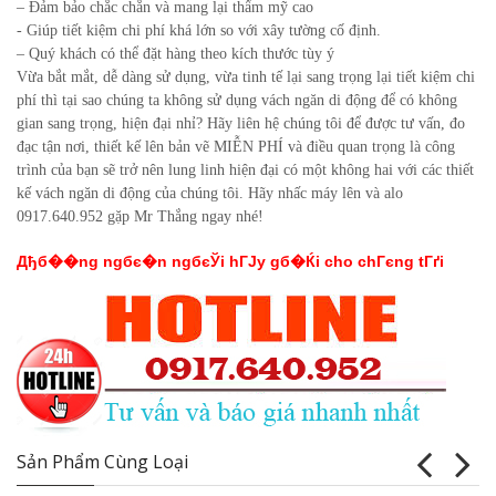
– Đảm bảo chắc chắn và mang lại thẩm mỹ cao
- Giúp tiết kiệm chi phí khá lớn so với xây tường cố định.
– Quý khách có thể đặt hàng theo kích thước tùy ý
Vừa bắt mắt, dễ dàng sử dụng, vừa tinh tế lại sang trọng lại tiết kiệm chi
phí thì tại sao chúng ta không sử dụng vách ngăn di động để có không
gian sang trọng, hiện đại nhỉ? Hãy liên hệ chúng tôi để được tư vấn, đo
đạc tận nơi, thiết kế lên bản vẽ MIỄN PHÍ và điều quan trọng là công
trình của bạn sẽ trở nên lung linh hiện đại có một không hai với các thiết
kế vách ngăn di động của chúng tôi. Hãy nhấc máy lên và alo
0917.640.952 gặp Mr Thắng ngay nhé!
Дђб��ng ngбє�n ngбєЎi hГЈy gб�Ќi cho chГєng tГґi
Sản Phẩm Cùng Loại