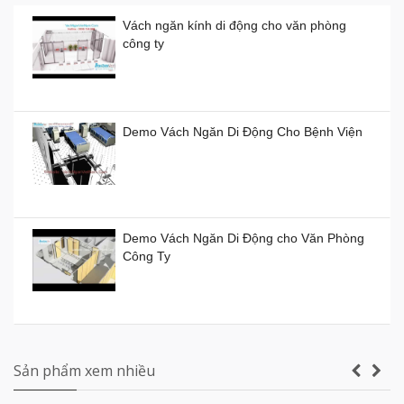
Vách ngăn kính di động cho văn phòng
công ty
Vách ngăn kính di động giá rẻ
Giá:
0đ
Demo Vách Ngăn Di Động Cho Bệnh Viện
Vách ngăn xếp di động ở TP HCM giá bao
nhiêu tiền?
Demo Vách Ngăn Di Động cho Văn Phòng
Giá:
0đ
Công Ty
Vách ngăn di động Hồ Chí Minh
Giá:
0đ
Vách ngăn vệ sinh tấm Compact Laminate
Composite giá rẻ TPHCM
Sản phẩm xem nhiều