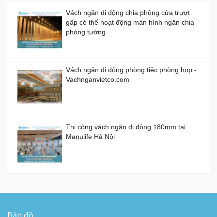
Vách ngăn di động chia phòng cửa trượt
gấp có thể hoạt động màn hình ngăn chia
Vách ngăn di động bằng nhựa giá thành
phòng tường
bao nhiêu 1 mét vuông?
Demo Vách Ngăn Di Động cho Văn Phòng
Giá:
0đ
Công Ty
Vách ngăn di động phòng tiệc phòng họp -
Vachnganvietco.com
Vách ngăn di động bằng gỗ, kính, nhựa
Giá:
0đ
Thi công vách ngăn di động 180mm tại
Manulife Hà Nội
Vách ngăn kính di động giá rẻ
Giá:
0đ
Cung cấp và lắp đặt sàn nâng kỹ thuật tại
Campuchia
Vách ngăn xếp di động ở TP HCM giá bao
nhiêu tiền?
Bản đồ
Giá:
0đ