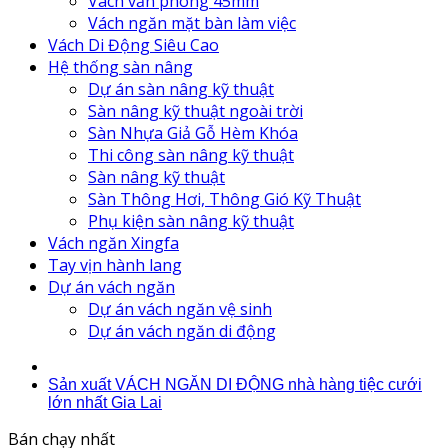
Vách văn phòng 45mm
Vách ngăn mặt bàn làm việc
Vách Di Động Siêu Cao
Hệ thống sàn nâng
Dự án sàn nâng kỹ thuật
Sàn nâng kỹ thuật ngoài trời
Sàn Nhựa Giả Gỗ Hèm Khóa
Thi công sàn nâng kỹ thuật
Sàn nâng kỹ thuật
Sàn Thông Hơi, Thông Gió Kỹ Thuật
Phụ kiện sàn nâng kỹ thuật
Vách ngăn Xingfa
Tay vịn hành lang
Dự án vách ngăn
Dự án vách ngăn vệ sinh
Dự án vách ngăn di động
Sản xuất VÁCH NGĂN DI ĐỘNG nhà hàng tiệc cưới
lớn nhất Gia Lai
Bán chạy nhất