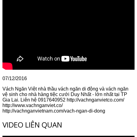
07/12/2016
Vách Ngăn Việt nhà thầu vách ngăn di động và vách ngăn
vệ sinh cho nhà hàng tiệc cưới Duy Nhất - lớn nhất tại TP
Gia Lai. Liên hệ 0917640952 http://vachnganvietco.com/
http://www.vachnganviet.co/
http://vachnganvietnam.com/vach-ngan-di-dong
VIDEO LIÊN QUAN