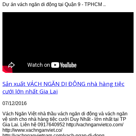
Dự án vách ngăn di động tại Quận 9 - TPHCM ..
Sản xuất VÁCH NGĂN DI ĐỘNG nhà hàng tiệc
cưới lớn nhất Gia Lai
07/12/2016
Vách Ngăn Việt nhà thầu vách ngăn di động và vách ngăn
vệ sinh cho nhà hàng tiệc cưới Duy Nhất - lớn nhất tại TP
Gia Lai. Liên hệ 0917640952 http://vachnganvietco.com/
http://www.vachnganviet.co/
http://vachnganvietnam.com/vach-ngan-di-dong ..