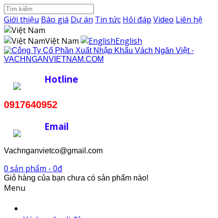
Giới thiệu
Báo giá
Dự án
Tin tức
Hỏi đáp
Video
Liên hệ
Việt Nam
English
Hotline
0917640952
Email
Vachnganvietco@gmail.com
0 sản phẩm - 0đ
Giỏ hàng của bạn chưa có sản phẩm nào!
Menu