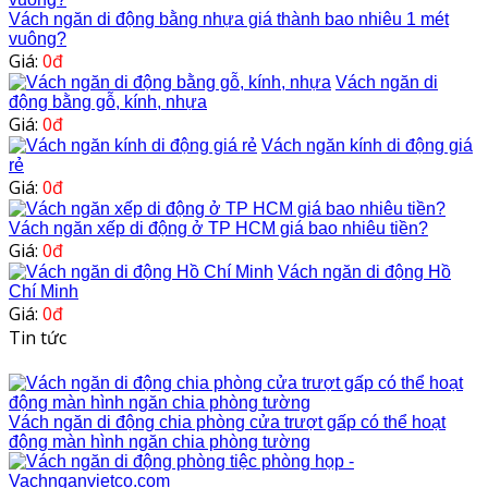
Vách ngăn di động bằng nhựa giá thành bao nhiêu 1 mét
vuông?
Giá:
0đ
Vách ngăn di
động bằng gỗ, kính, nhựa
Giá:
0đ
Vách ngăn kính di động giá
rẻ
Giá:
0đ
Vách ngăn xếp di động ở TP HCM giá bao nhiêu tiền?
Giá:
0đ
Vách ngăn di động Hồ
Chí Minh
Giá:
0đ
Tin tức
Vách ngăn di động chia phòng cửa trượt gấp có thể hoạt
động màn hình ngăn chia phòng tường