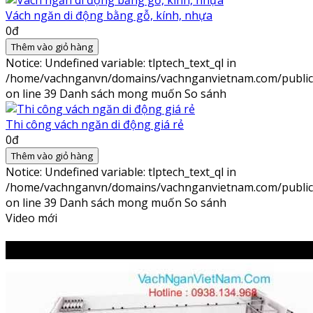
Vách ngăn di động bằng gỗ, kính, nhựa
0đ
Thêm vào giỏ hàng
Notice
: Undefined variable: tlptech_text_ql in
/home/vachnganvn/domains/vachnganvietnam.com/public_h
on line
39
Danh sách mong muốn
So sánh
Thi công vách ngăn di động giá rẻ
0đ
Thêm vào giỏ hàng
Notice
: Undefined variable: tlptech_text_ql in
/home/vachnganvn/domains/vachnganvietnam.com/public_h
on line
39
Danh sách mong muốn
So sánh
Video mới