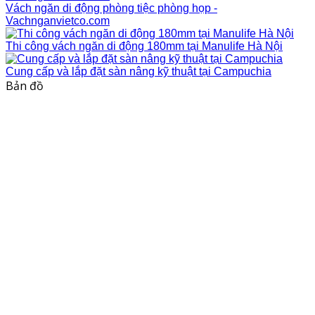
Vách ngăn di động phòng tiệc phòng họp -
Vachnganvietco.com
Thi công vách ngăn di động 180mm tại Manulife Hà Nội
Cung cấp và lắp đặt sàn nâng kỹ thuật tại Campuchia
Bản đồ