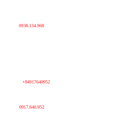
----------------------------------
---------------------------------
Hà Nội : Lĩnh Nam,
Hoàng Mai, Hà Nội
0938.134.968
Hotline :
----------------------------------
---------------------------------
Cambodia : Km 7, QL 1,
Phường Veal Spov,
Quận Chbar Ompov,
TP. Phnompenh,
Cambodia
+84917640952
Telegram :
----------------------------------
---------------------------------
Giám Đốc : Lê Huy Thắng
Hotline :
0917.640.952
MST : 0312193903 Do sở
kế hoạch và đầu tư
TPHCM cấp ngày