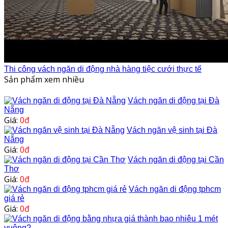
Thi công vách ngăn di động nhà hàng tiệc cưới thực tế
Sản phẩm xem nhiều
Vách ngăn di động tại Đà
Nẵng
Giá:
0đ
Vách ngăn vệ sinh tại Đà
Nẵng
Giá:
0đ
Vách ngăn di động tại Cần
Thơ
Giá:
0đ
Vách ngăn di động tphcm
giá rẻ
Giá:
0đ