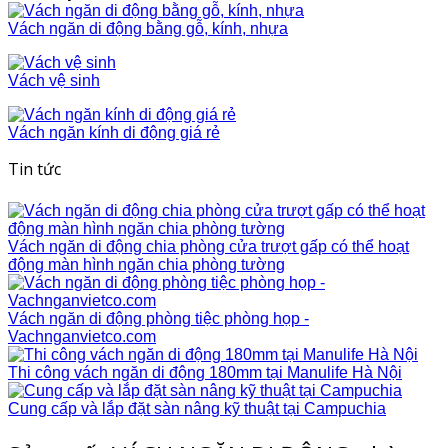
Vách ngăn di động bằng gỗ, kính, nhựa
Vách vệ sinh
Vách ngăn kính di động giá rẻ
Tin tức
Vách ngăn di động chia phòng cửa trượt gấp có thể hoạt
động màn hình ngăn chia phòng tường
Vách ngăn di động phòng tiệc phòng họp -
Vachnganvietco.com
Thi công vách ngăn di động 180mm tại Manulife Hà Nội
Cung cấp và lắp đặt sàn nâng kỹ thuật tại Campuchia