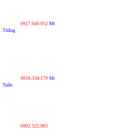
đường Xuân Thới, Xã
Xuân Thới Đông, Hóc
Môn, TP.HCM
0917.640.952
Mr
Hotline :
Thắng
----------------------------------
--------------------------------
Đà Nẵng : Số 20-22 đường
Nhơn Hòa 22, KĐT Phước
Lý, P.Hòa An, Q.Cẩm Lệ,
Tp.Đà Nẵng
0918.334.179
Mr
Hotline :
Tuấn
----------------------------------
---------------------------------
Thanh Hóa : Số 4 Hạc
Thành, Tân Sơn, TP Thanh
Hóa
0902.522.883
Hotline :