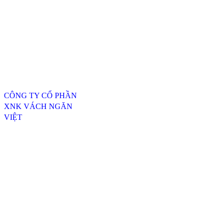
Thông tin liên hệ
CÔNG TY CỔ PHẦN
XNK VÁCH NGĂN
VIỆT
ĐC: 254/20, TTH07, P.
Tân Thới Hiệp, Q.12,
TP.HCM
----------------------------------
---------------------------------
Xưởng SX 1 : 74 Trịnh Thị
Dối, Xã Đông Thạnh,
Huyện Hóc Môn, TP.HCM
Xưởng SX 2 : Số 4-6,