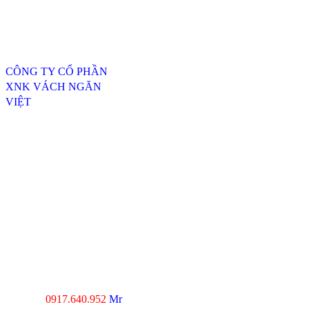
Thông tin liên hệ
CÔNG TY CỔ PHẦN
XNK VÁCH NGĂN
VIỆT
ĐC: 254/20, TTH07, P.
Tân Thới Hiệp, Q.12,
TP.HCM
----------------------------------
---------------------------------
Xưởng SX 1 : 74 Trịnh Thị
Dối, Xã Đông Thạnh,
Huyện Hóc Môn, TP.HCM
Xưởng SX 2 : Số 4-6,
đường Xuân Thới, Xã
Xuân Thới Đông, Hóc
Môn, TP.HCM
0917.640.952
Mr
Hotline :