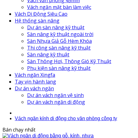
Vách văn phòng 45mm
Vách ngăn mặt bàn làm việc
Vách Di Động Siêu Cao
Hệ thống sàn nâng
Dự án sàn nâng kỹ thuật
Sàn nâng kỹ thuật ngoài trời
Sàn Nhựa Giả Gỗ Hèm Khóa
Thi công sàn nâng kỹ thuật
Sàn nâng kỹ thuật
Sàn Thông Hơi, Thông Gió Kỹ Thuật
Phụ kiện sàn nâng kỹ thuật
Vách ngăn Xingfa
Tay vịn hành lang
Dự án vách ngăn
Dự án vách ngăn vệ sinh
Dự án vách ngăn di động
Vách ngăn kính di động cho văn phòng công ty
Bán chạy nhất