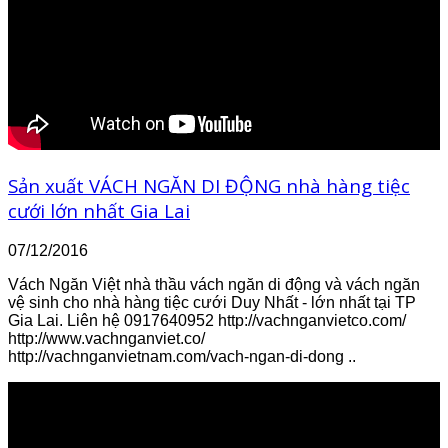
Sản xuất VÁCH NGĂN DI ĐỘNG nhà hàng tiệc
cưới lớn nhất Gia Lai
07/12/2016
Vách Ngăn Việt nhà thầu vách ngăn di động và vách ngăn
vệ sinh cho nhà hàng tiệc cưới Duy Nhất - lớn nhất tại TP
Gia Lai. Liên hệ 0917640952 http://vachnganvietco.com/
http://www.vachnganviet.co/
http://vachnganvietnam.com/vach-ngan-di-dong ..