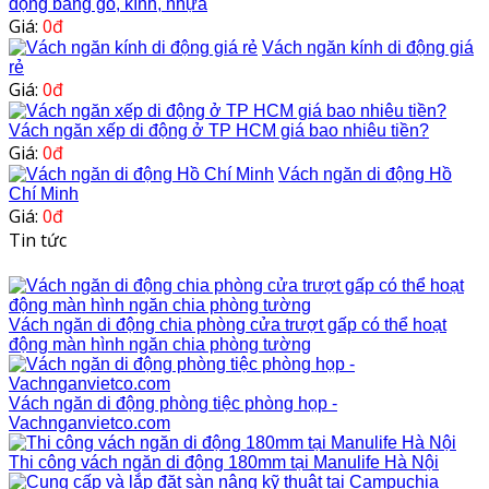
động bằng gỗ, kính, nhựa
Giá:
0đ
Vách ngăn kính di động giá
rẻ
Giá:
0đ
Vách ngăn xếp di động ở TP HCM giá bao nhiêu tiền?
Giá:
0đ
Vách ngăn di động Hồ
Chí Minh
Giá:
0đ
Tin tức
Vách ngăn di động chia phòng cửa trượt gấp có thể hoạt
động màn hình ngăn chia phòng tường
Vách ngăn di động phòng tiệc phòng họp -
Vachnganvietco.com
Thi công vách ngăn di động 180mm tại Manulife Hà Nội