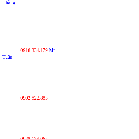
Thắng
----------------------------------
--------------------------------
Đà Nẵng : Số 20-22 đường
Nhơn Hòa 22, KĐT Phước
Lý, P.Hòa An, Q.Cẩm Lệ,
Tp.Đà Nẵng
0918.334.179
Mr
Hotline :
Tuấn
----------------------------------
---------------------------------
Thanh Hóa : Số 4 Hạc
Thành, Tân Sơn, TP Thanh
Hóa
0902.522.883
Hotline :
----------------------------------
---------------------------------
Hà Nội : Lĩnh Nam,
Hoàng Mai, Hà Nội
0938.134.968
Hotline :