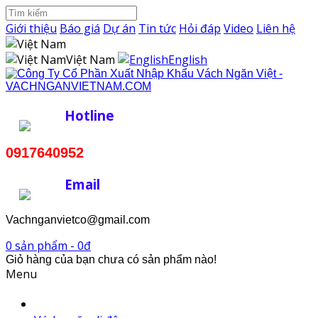
Giới thiệu
Báo giá
Dự án
Tin tức
Hỏi đáp
Video
Liên hệ
Việt Nam
English
Hotline
0917640952
Email
Vachnganvietco@gmail.com
0 sản phẩm - 0đ
Giỏ hàng của bạn chưa có sản phẩm nào!
Menu