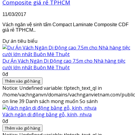
Composite giá rẻ TPHCM
11/03/2017
Vách ngăn vệ sinh tấm Compact Laminate Composite CDF
giá rẻ TPHCM..
Dự án tiêu biểu
Dự Án Vách Ngăn Di Động cao 7.5m cho Nhà hàng tiệc
cưới lớn nhất Buôn Mê Thuột
0đ
Thêm vào giỏ hàng
Notice
: Undefined variable: tlptech_text_ql in
/home/vachnganvn/domains/vachnganvietnam.com/public_h
on line
39
Danh sách mong muốn
So sánh
Vách ngăn di động bằng gỗ, kính, nhựa
0đ
Thêm vào giỏ hàng