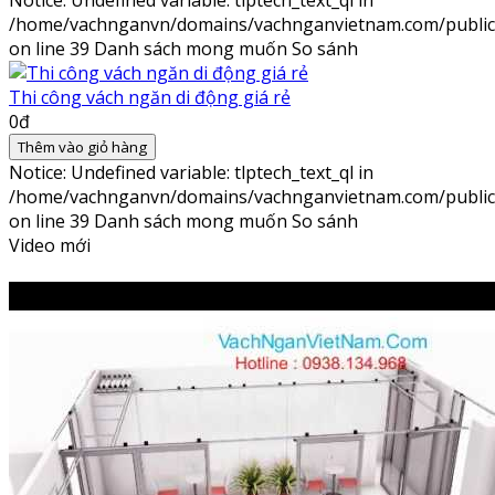
Notice
: Undefined variable: tlptech_text_ql in
/home/vachnganvn/domains/vachnganvietnam.com/public_h
on line
39
Danh sách mong muốn
So sánh
Thi công vách ngăn di động giá rẻ
0đ
Thêm vào giỏ hàng
Notice
: Undefined variable: tlptech_text_ql in
/home/vachnganvn/domains/vachnganvietnam.com/public_h
on line
39
Danh sách mong muốn
So sánh
Video mới