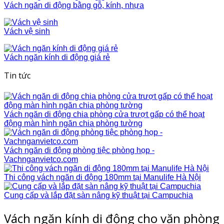
Vách ngăn di động bằng gỗ, kính, nhựa
Vách vệ sinh
Vách ngăn kính di động giá rẻ
Tin tức
Vách ngăn di động chia phòng cửa trượt gấp có thể hoạt
động màn hình ngăn chia phòng tường
Vách ngăn di động phòng tiệc phòng họp -
Vachnganvietco.com
Thi công vách ngăn di động 180mm tại Manulife Hà Nội
Cung cấp và lắp đặt sàn nâng kỹ thuật tại Campuchia
Vách ngăn kính di động cho văn phòng