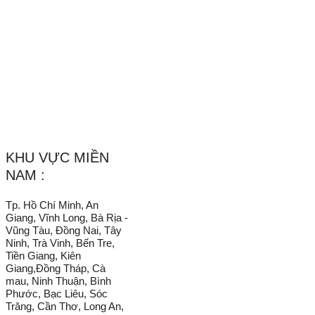
Website :
Vachnganvietco.com
/
VachNganVietNam.Com
_______________________________________________________
KHU VỰC MIỀN
NAM :
Tp. Hồ Chí Minh, An
Giang, Vĩnh Long, Bà Rịa -
Vũng Tàu, Đồng Nai, Tây
Ninh, Trà Vinh, Bến Tre,
Tiền Giang, Kiên
Giang,Đồng Tháp, Cà
mau, Ninh Thuận, Bình
Phước, Bạc Liêu, Sóc
Trăng, Cần Thơ, Long An,