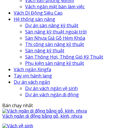
Vách văn phòng 45mm
Vách ngăn mặt bàn làm việc
Vách Di Động Siêu Cao
Hệ thống sàn nâng
Dự án sàn nâng kỹ thuật
Sàn nâng kỹ thuật ngoài trời
Sàn Nhựa Giả Gỗ Hèm Khóa
Thi công sàn nâng kỹ thuật
Sàn nâng kỹ thuật
Sàn Thông Hơi, Thông Gió Kỹ Thuật
Phụ kiện sàn nâng kỹ thuật
Vách ngăn Xingfa
Tay vịn hành lang
Dự án vách ngăn
Dự án vách ngăn vệ sinh
Dự án vách ngăn di động
Bán chạy nhất
Vách ngăn di động bằng gỗ, kính, nhựa