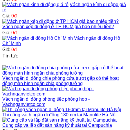
Vách ngăn kính di động giá
rẻ
Giá:
0đ
Vách ngăn xếp di động ở TP HCM giá bao nhiêu tiền?
Giá:
0đ
Vách ngăn di động Hồ
Chí Minh
Giá:
0đ
Tin tức
Vách ngăn di động chia phòng cửa trượt gấp có thể hoạt
động màn hình ngăn chia phòng tường
Vách ngăn di động phòng tiệc phòng họp -
Vachnganvietco.com
Thi công vách ngăn di động 180mm tại Manulife Hà Nội
Cung cấp và lắp đặt sàn nâng kỹ thuật tại Campuchia