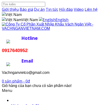
Giới thiệu
Báo giá
Dự án
Tin tức
Hỏi đáp
Video
Liên hệ
Việt Nam
English
Hotline
0917640952
Email
Vachnganvietco@gmail.com
0 sản phẩm - 0đ
Giỏ hàng của bạn chưa có sản phẩm nào!
Menu