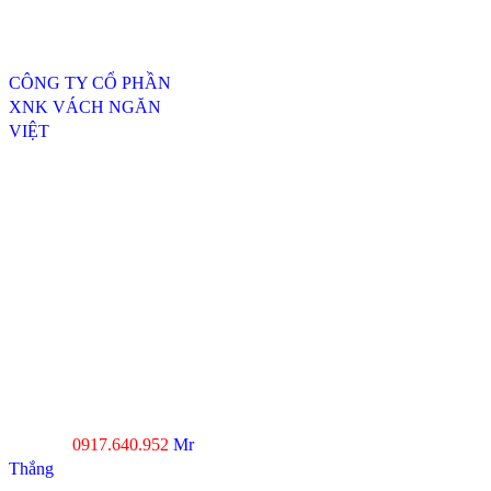
Thông tin liên hệ
CÔNG TY CỔ PHẦN
XNK VÁCH NGĂN
VIỆT
ĐC: 254/20, TTH07, P.
Tân Thới Hiệp, Q.12,
TP.HCM
----------------------------------
---------------------------------
Xưởng SX 1 : 74 Trịnh Thị
Dối, Xã Đông Thạnh,
Huyện Hóc Môn, TP.HCM
Xưởng SX 2 : Số 4-6,
đường Xuân Thới, Xã
Xuân Thới Đông, Hóc
Môn, TP.HCM
0917.640.952
Mr
Hotline :
Thắng