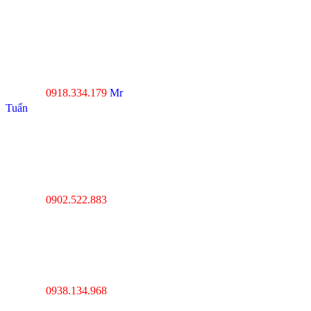
----------------------------------
--------------------------------
Đà Nẵng : Số 20-22 đường
Nhơn Hòa 22, KĐT Phước
Lý, P.Hòa An, Q.Cẩm Lệ,
Tp.Đà Nẵng
0918.334.179
Mr
Hotline :
Tuấn
----------------------------------
---------------------------------
Thanh Hóa : Số 4 Hạc
Thành, Tân Sơn, TP Thanh
Hóa
0902.522.883
Hotline :
----------------------------------
---------------------------------
Hà Nội : Lĩnh Nam,
Hoàng Mai, Hà Nội
0938.134.968
Hotline :
----------------------------------