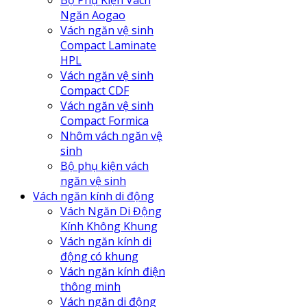
Bộ Phụ Kiện Vách
Ngăn Aogao
Vách ngăn vệ sinh
Compact Laminate
HPL
Vách ngăn vệ sinh
Compact CDF
Vách ngăn vệ sinh
Compact Formica
Nhôm vách ngăn vệ
sinh
Bộ phụ kiện vách
ngăn vệ sinh
Vách ngăn kính di động
Vách Ngăn Di Động
Kính Không Khung
Vách ngăn kính di
động có khung
Vách ngăn kính điện
thông minh
Vách ngăn di động