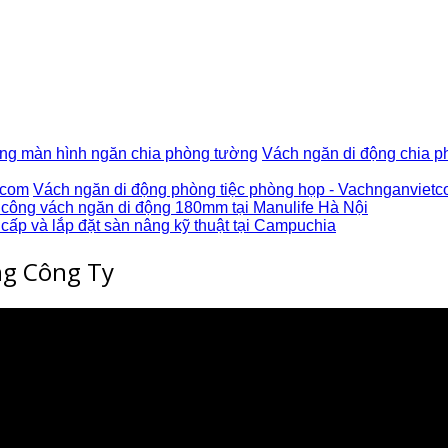
Vách ngăn di động chia p
Vách ngăn di động phòng tiệc phòng họp - Vachnganvietc
 công vách ngăn di động 180mm tại Manulife Hà Nội
cấp và lắp đặt sàn nâng kỹ thuật tại Campuchia
ng Công Ty