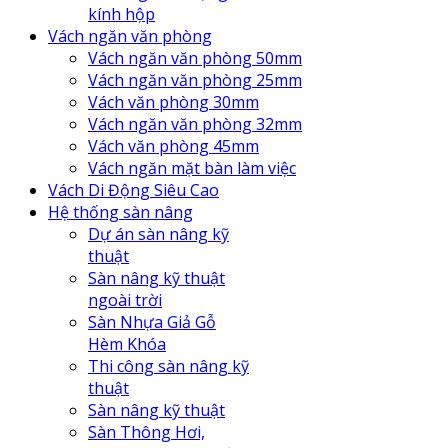
kính hộp
Vách ngăn văn phòng
Vách ngăn văn phòng 50mm
Vách ngăn văn phòng 25mm
Vách văn phòng 30mm
Vách ngăn văn phòng 32mm
Vách văn phòng 45mm
Vách ngăn mặt bàn làm việc
Vách Di Động Siêu Cao
Hệ thống sàn nâng
Dự án sàn nâng kỹ
thuật
Sàn nâng kỹ thuật
ngoài trời
Sàn Nhựa Giả Gỗ
Hèm Khóa
Thi công sàn nâng kỹ
thuật
Sàn nâng kỹ thuật
Sàn Thông Hơi,