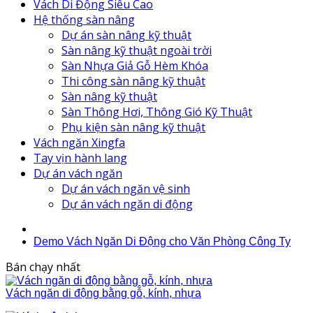
Vách Di Động Siêu Cao
Hệ thống sàn nâng
Dự án sàn nâng kỹ thuật
Sàn nâng kỹ thuật ngoài trời
Sàn Nhựa Giả Gỗ Hèm Khóa
Thi công sàn nâng kỹ thuật
Sàn nâng kỹ thuật
Sàn Thông Hơi, Thông Gió Kỹ Thuật
Phụ kiện sàn nâng kỹ thuật
Vách ngăn Xingfa
Tay vịn hành lang
Dự án vách ngăn
Dự án vách ngăn vệ sinh
Dự án vách ngăn di động
Demo Vách Ngăn Di Động cho Văn Phòng Công Ty
Bán chạy nhất
Vách ngăn di động bằng gỗ, kính, nhựa