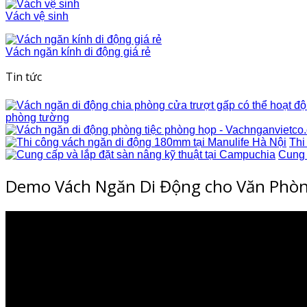
Vách vệ sinh
Vách ngăn kính di động giá rẻ
Tin tức
phòng tường
Thi
Cung 
Demo Vách Ngăn Di Động cho Văn Phò