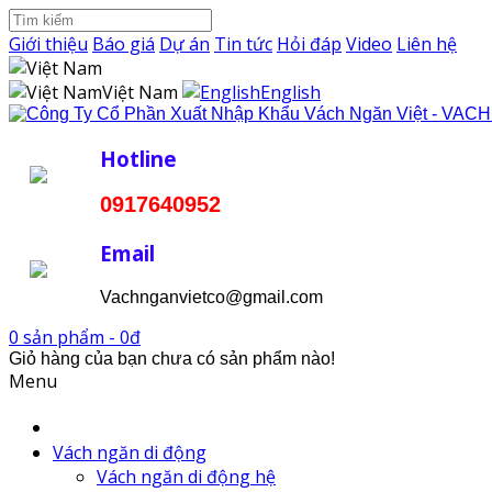
Giới thiệu
Báo giá
Dự án
Tin tức
Hỏi đáp
Video
Liên hệ
Việt Nam
English
Hotline
0917640952
Email
Vachnganvietco@gmail.com
0 sản phẩm - 0đ
Giỏ hàng của bạn chưa có sản phẩm nào!
Menu
Vách ngăn di động
Vách ngăn di động hệ