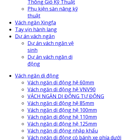
Thông Gió Kỹ Thuật
Phụ kiện sàn nâng kỹ
thuật
Vách ngăn Xingfa
Tay vịn hành lang
Dự án vách ngăn
Dự án vách ngăn vệ
sinh
Dự án vách ngăn di
động
Vách ngăn di động
Vách ngăn di động hệ 60mm
Vách ngăn di động hệ VNV90
VÁCH NGĂN DI ĐỘNG TỰ ĐỘNG
Vách ngăn di động hệ 85mm
Vách ngăn di động hệ 100mm
Vách ngăn di động hệ 110mm
Vách ngăn di động hệ 125mm
Vách ngăn di động nhập khẩu
Vách ngăn di động có bánh xe phía dưới