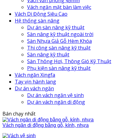
Vách văn phòng 45mm
Vách ngăn mặt bàn làm việc
Vách Di Động Siêu Cao
Hệ thống sàn nâng
Dự án sàn nâng kỹ thuật
Sàn nâng kỹ thuật ngoài trời
Sàn Nhựa Giả Gỗ Hèm Khóa
Thi công sàn nâng kỹ thuật
Sàn nâng kỹ thuật
Sàn Thông Hơi, Thông Gió Kỹ Thuật
Phụ kiện sàn nâng kỹ thuật
Vách ngăn Xingfa
Tay vịn hành lang
Dự án vách ngăn
Dự án vách ngăn vệ sinh
Dự án vách ngăn di động
Bán chạy nhất
Vách ngăn di động bằng gỗ, kính, nhựa