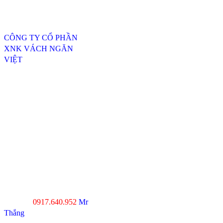
Thông tin liên hệ
CÔNG TY CỔ PHẦN
XNK VÁCH NGĂN
VIỆT
ĐC: 254/20, TTH07, P.
Tân Thới Hiệp, Q.12,
TP.HCM
----------------------------------
---------------------------------
Xưởng SX 1 : 74 Trịnh Thị
Dối, Xã Đông Thạnh,
Huyện Hóc Môn, TP.HCM
Xưởng SX 2 : Số 4-6,
đường Xuân Thới, Xã
Xuân Thới Đông, Hóc
Môn, TP.HCM
0917.640.952
Mr
Hotline :
Thắng