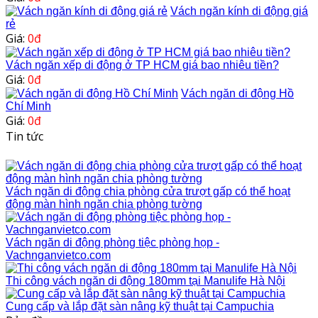
Vách ngăn kính di động giá
rẻ
Giá:
0đ
Vách ngăn xếp di động ở TP HCM giá bao nhiêu tiền?
Giá:
0đ
Vách ngăn di động Hồ
Chí Minh
Giá:
0đ
Tin tức
Vách ngăn di động chia phòng cửa trượt gấp có thể hoạt
động màn hình ngăn chia phòng tường
Vách ngăn di động phòng tiệc phòng họp -
Vachnganvietco.com
Thi công vách ngăn di động 180mm tại Manulife Hà Nội
Cung cấp và lắp đặt sàn nâng kỹ thuật tại Campuchia