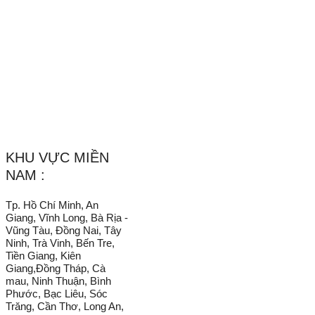
Website :
Vachnganvietco.com
/
VachNganVietNam.Com
_______________________________________________________
KHU VỰC MIỀN
NAM :
Tp. Hồ Chí Minh, An
Giang, Vĩnh Long, Bà Rịa -
Vũng Tàu, Đồng Nai, Tây
Ninh, Trà Vinh, Bến Tre,
Tiền Giang, Kiên
Giang,Đồng Tháp, Cà
mau, Ninh Thuận, Bình
Phước, Bạc Liêu, Sóc
Trăng, Cần Thơ, Long An,