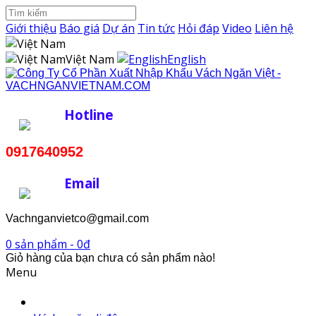
Giới thiệu
Báo giá
Dự án
Tin tức
Hỏi đáp
Video
Liên hệ
Việt Nam
English
Hotline
0917640952
Email
Vachnganvietco@gmail.com
0 sản phẩm - 0đ
Giỏ hàng của bạn chưa có sản phẩm nào!
Menu