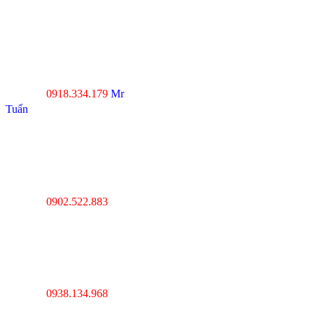
----------------------------------
--------------------------------
Đà Nẵng : Số 20-22 đường
Nhơn Hòa 22, KĐT Phước
Lý, P.Hòa An, Q.Cẩm Lệ,
Tp.Đà Nẵng
0918.334.179
Mr
Hotline :
Tuấn
----------------------------------
---------------------------------
Thanh Hóa : Số 4 Hạc
Thành, Tân Sơn, TP Thanh
Hóa
0902.522.883
Hotline :
----------------------------------
---------------------------------
Hà Nội : Lĩnh Nam,
Hoàng Mai, Hà Nội
0938.134.968
Hotline :
----------------------------------