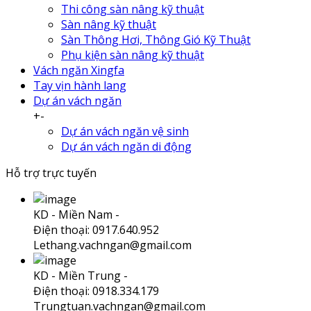
Thi công sàn nâng kỹ thuật
Sàn nâng kỹ thuật
Sàn Thông Hơi, Thông Gió Kỹ Thuật
Phụ kiện sàn nâng kỹ thuật
Vách ngăn Xingfa
Tay vịn hành lang
Dự án vách ngăn
+
-
Dự án vách ngăn vệ sinh
Dự án vách ngăn di động
Hỗ trợ trực tuyến
KD - Miền Nam -
Điện thoại: 0917.640.952
Lethang.vachngan@gmail.com
KD - Miền Trung -
Điện thoại: 0918.334.179
Trungtuan.vachngan@gmail.com