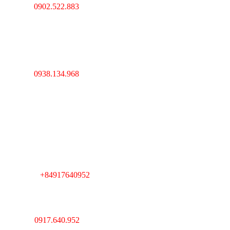
0902.522.883
Hotline :
----------------------------------
---------------------------------
Hà Nội : Lĩnh Nam,
Hoàng Mai, Hà Nội
0938.134.968
Hotline :
----------------------------------
---------------------------------
Cambodia : Km 7, QL 1,
Phường Veal Spov,
Quận Chbar Ompov,
TP. Phnompenh,
Cambodia
+84917640952
Telegram :
----------------------------------
---------------------------------
Giám Đốc : Lê Huy Thắng
Hotline :
0917.640.952