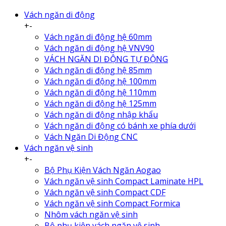
Vách ngăn di động
+
-
Vách ngăn di động hệ 60mm
Vách ngăn di động hệ VNV90
VÁCH NGĂN DI ĐỘNG TỰ ĐỘNG
Vách ngăn di động hệ 85mm
Vách ngăn di động hệ 100mm
Vách ngăn di động hệ 110mm
Vách ngăn di động hệ 125mm
Vách ngăn di động nhập khẩu
Vách ngăn di động có bánh xe phía dưới
Vách Ngăn Di Động CNC
Vách ngăn vệ sinh
+
-
Bộ Phụ Kiện Vách Ngăn Aogao
Vách ngăn vệ sinh Compact Laminate HPL
Vách ngăn vệ sinh Compact CDF
Vách ngăn vệ sinh Compact Formica
Nhôm vách ngăn vệ sinh
Bộ phụ kiện vách ngăn vệ sinh