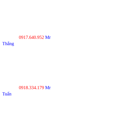
Huyện Hóc Môn, TP.HCM
Xưởng SX 2 : Số 4-6,
đường Xuân Thới, Xã
Xuân Thới Đông, Hóc
Môn, TP.HCM
0917.640.952
Mr
Hotline :
Thắng
----------------------------------
--------------------------------
Đà Nẵng : Số 20-22 đường
Nhơn Hòa 22, KĐT Phước
Lý, P.Hòa An, Q.Cẩm Lệ,
Tp.Đà Nẵng
0918.334.179
Mr
Hotline :
Tuấn
----------------------------------
---------------------------------
Thanh Hóa : Số 4 Hạc
Thành, Tân Sơn, TP Thanh
Hóa