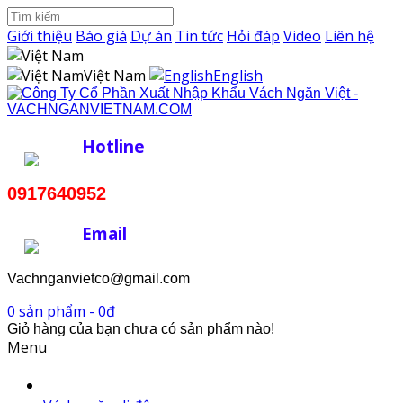
Giới thiệu
Báo giá
Dự án
Tin tức
Hỏi đáp
Video
Liên hệ
Việt Nam
English
Hotline
0917640952
Email
Vachnganvietco@gmail.com
0 sản phẩm - 0đ
Giỏ hàng của bạn chưa có sản phẩm nào!
Menu