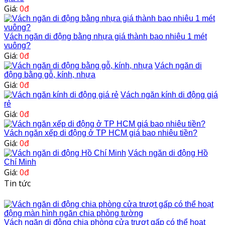
Giá:
0đ
Vách ngăn di động bằng nhựa giá thành bao nhiêu 1 mét
vuông?
Giá:
0đ
Vách ngăn di
động bằng gỗ, kính, nhựa
Giá:
0đ
Vách ngăn kính di động giá
rẻ
Giá:
0đ
Vách ngăn xếp di động ở TP HCM giá bao nhiêu tiền?
Giá:
0đ
Vách ngăn di động Hồ
Chí Minh
Giá:
0đ
Tin tức
Vách ngăn di động chia phòng cửa trượt gấp có thể hoạt