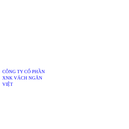
Thông tin liên hệ
CÔNG TY CỔ PHẦN
XNK VÁCH NGĂN
VIỆT
ĐC: 254/20, TTH07, P.
Tân Thới Hiệp, Q.12,
TP.HCM
----------------------------------
---------------------------------
Xưởng SX 1 : 74 Trịnh Thị
Dối, Xã Đông Thạnh,