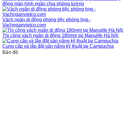
động màn hình ngăn chia phòng tường
Vách ngăn di động phòng tiệc phòng họp -
Vachnganvietco.com
Thi công vách ngăn di động 180mm tại Manulife Hà Nội
Cung cấp và lắp đặt sàn nâng kỹ thuật tại Campuchia
Bản đồ