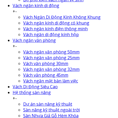
Vách ngăn kính di động
+
-
Vách Ngăn Di Động Kính Không Khung
Vách ngăn kính di động có khung
Vách ngăn kính điện thông minh
Vách ngăn di động kính hộp
Vách ngăn văn phòng
+
-
Vách ngăn văn phòng 50mm
Vách ngăn văn phòng 25mm
Vách văn phòng 30mm
Vách ngăn văn phòng 32mm
Vách văn phòng 45mm
Vách ngăn mặt bàn làm việc
Vách Di Động Siêu Cao
Hệ thống sàn nâng
+
-
Dự án sàn nâng kỹ thuật
Sàn nâng kỹ thuật ngoài trời
Sàn Nhựa Giả Gỗ Hèm Khóa