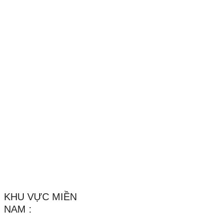
MST : 0312193903 Do sở
kế hoạch và đầu tư
TPHCM cấp ngày
20/03/2013
Email :
Lethang.vachngan@gmail.com
/
Vachnganvietco@gmail.com
Website :
Vachnganvietco.com
/
VachNganVietNam.Com
_______________________________________________________
KHU VỰC MIỀN
NAM :