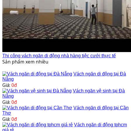
Thi công vách ngăn di động nhà hàng tiệc cưới thực tế
Sản phẩm xem nhiều
Vách ngăn di động tại Đà
Nẵng
Giá:
0đ
Vách ngăn vệ sinh tại Đà
Nẵng
Giá:
0đ
Vách ngăn di động tại Cần
Thơ
Giá:
0đ
Vách ngăn di động tphcm
giá rẻ