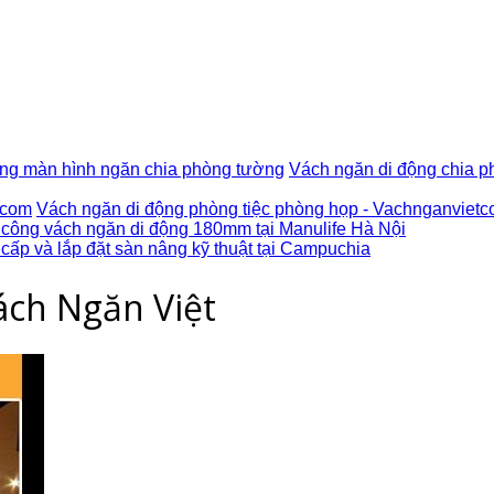
Vách ngăn di động chia p
Vách ngăn di động phòng tiệc phòng họp - Vachnganvietc
 công vách ngăn di động 180mm tại Manulife Hà Nội
cấp và lắp đặt sàn nâng kỹ thuật tại Campuchia
ách Ngăn Việt