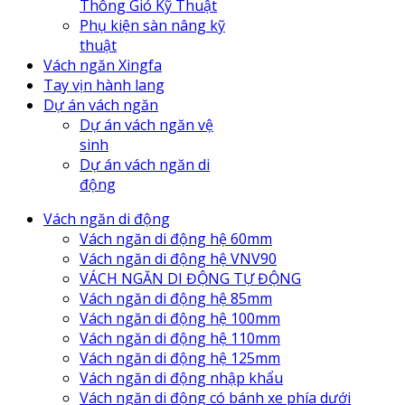
Thông Gió Kỹ Thuật
Phụ kiện sàn nâng kỹ
thuật
Vách ngăn Xingfa
Tay vịn hành lang
Dự án vách ngăn
Dự án vách ngăn vệ
sinh
Dự án vách ngăn di
động
Vách ngăn di động
Vách ngăn di động hệ 60mm
Vách ngăn di động hệ VNV90
VÁCH NGĂN DI ĐỘNG TỰ ĐỘNG
Vách ngăn di động hệ 85mm
Vách ngăn di động hệ 100mm
Vách ngăn di động hệ 110mm
Vách ngăn di động hệ 125mm
Vách ngăn di động nhập khẩu
Vách ngăn di động có bánh xe phía dưới