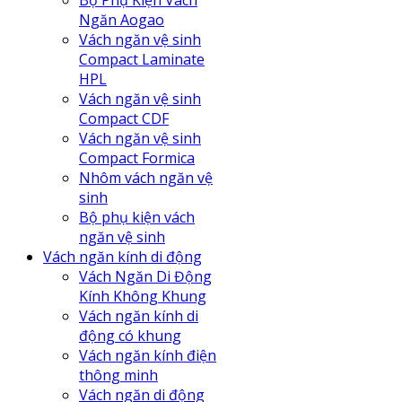
Bộ Phụ Kiện Vách
Ngăn Aogao
Vách ngăn vệ sinh
Compact Laminate
HPL
Vách ngăn vệ sinh
Compact CDF
Vách ngăn vệ sinh
Compact Formica
Nhôm vách ngăn vệ
sinh
Bộ phụ kiện vách
ngăn vệ sinh
Vách ngăn kính di động
Vách Ngăn Di Động
Kính Không Khung
Vách ngăn kính di
động có khung
Vách ngăn kính điện
thông minh
Vách ngăn di động