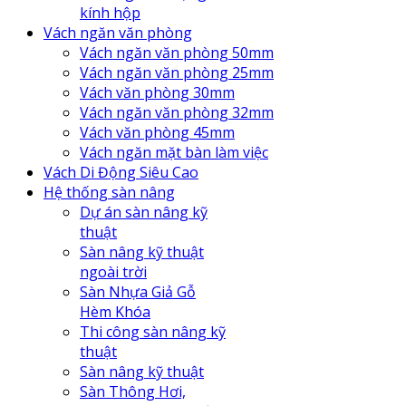
kính hộp
Vách ngăn văn phòng
Vách ngăn văn phòng 50mm
Vách ngăn văn phòng 25mm
Vách văn phòng 30mm
Vách ngăn văn phòng 32mm
Vách văn phòng 45mm
Vách ngăn mặt bàn làm việc
Vách Di Động Siêu Cao
Hệ thống sàn nâng
Dự án sàn nâng kỹ
thuật
Sàn nâng kỹ thuật
ngoài trời
Sàn Nhựa Giả Gỗ
Hèm Khóa
Thi công sàn nâng kỹ
thuật
Sàn nâng kỹ thuật
Sàn Thông Hơi,