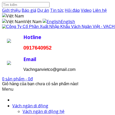
Giới thiệu
Báo giá
Dự án
Tin tức
Hỏi đáp
Video
Liên hệ
Việt Nam
English
Hotline
0917640952
Email
Vachnganvietco@gmail.com
0 sản phẩm - 0đ
Giỏ hàng của bạn chưa có sản phẩm nào!
Menu
Vách ngăn di động
Vách ngăn di động hệ