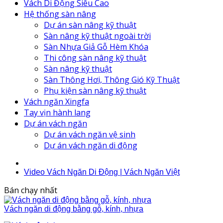
Vách Di Động Siêu Cao
Hệ thống sàn nâng
Dự án sàn nâng kỹ thuật
Sàn nâng kỹ thuật ngoài trời
Sàn Nhựa Giả Gỗ Hèm Khóa
Thi công sàn nâng kỹ thuật
Sàn nâng kỹ thuật
Sàn Thông Hơi, Thông Gió Kỹ Thuật
Phụ kiện sàn nâng kỹ thuật
Vách ngăn Xingfa
Tay vịn hành lang
Dự án vách ngăn
Dự án vách ngăn vệ sinh
Dự án vách ngăn di động
Video Vách Ngăn Di Động | Vách Ngăn Việt
Bán chạy nhất
Vách ngăn di động bằng gỗ, kính, nhựa