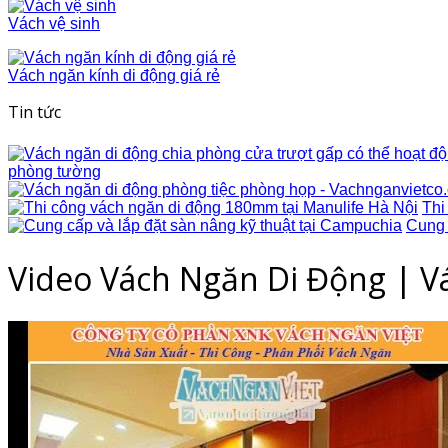
Vách vệ sinh
Vách ngăn kính di động giá rẻ
Tin tức
phòng tường
Thi
Cung 
Video Vách Ngăn Di Động | V