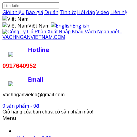
Giới thiệu
Báo giá
Dự án
Tin tức
Hỏi đáp
Video
Liên hệ
Việt Nam
English
Hotline
0917640952
Email
Vachnganvietco@gmail.com
0 sản phẩm - 0đ
Giỏ hàng của bạn chưa có sản phẩm nào!
Menu