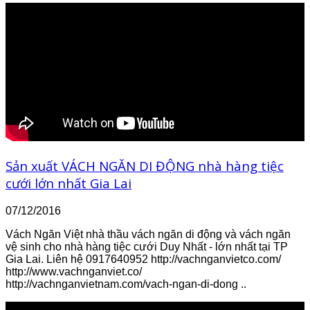
Sản xuất VÁCH NGĂN DI ĐỘNG nhà hàng tiệc
cưới lớn nhất Gia Lai
07/12/2016
Vách Ngăn Việt nhà thầu vách ngăn di động và vách ngăn
vệ sinh cho nhà hàng tiệc cưới Duy Nhất - lớn nhất tại TP
Gia Lai. Liên hệ 0917640952 http://vachnganvietco.com/
http://www.vachnganviet.co/
http://vachnganvietnam.com/vach-ngan-di-dong ..