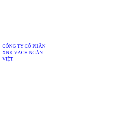
Thông tin liên hệ
CÔNG TY CỔ PHẦN
XNK VÁCH NGĂN
VIỆT
ĐC: 254/20, TTH07, P.
Tân Thới Hiệp, Q.12,
TP.HCM
----------------------------------
---------------------------------
Xưởng SX 1 : 74 Trịnh Thị
Dối, Xã Đông Thạnh,
Huyện Hóc Môn, TP.HCM
Xưởng SX 2 : Số 4-6,
đường Xuân Thới, Xã
Xuân Thới Đông, Hóc