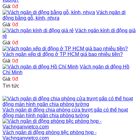
Giá:
0đ
Vách ngăn di
động bằng gỗ, kính, nhựa
Giá:
0đ
Vách ngăn kính di động giá
rẻ
Giá:
0đ
Vách ngăn xếp di động ở TP HCM giá bao nhiêu tiền?
Giá:
0đ
Vách ngăn di động Hồ
Chí Minh
Giá:
0đ
Tin tức
Vách ngăn di động chia phòng cửa trượt gấp có thể hoạt
động màn hình ngăn chia phòng tường
Vách ngăn di động phòng tiệc phòng họp -
Vachnganvietco.com