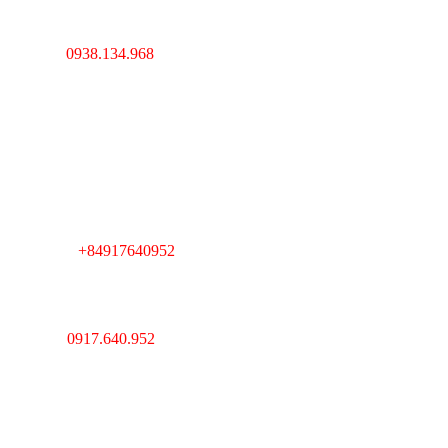
Hà Nội : Lĩnh Nam,
Hoàng Mai, Hà Nội
0938.134.968
Hotline :
----------------------------------
---------------------------------
Cambodia : Km 7, QL 1,
Phường Veal Spov,
Quận Chbar Ompov,
TP. Phnompenh,
Cambodia
+84917640952
Telegram :
----------------------------------
---------------------------------
Giám Đốc : Lê Huy Thắng
Hotline :
0917.640.952
MST : 0312193903 Do sở
kế hoạch và đầu tư
TPHCM cấp ngày
20/03/2013