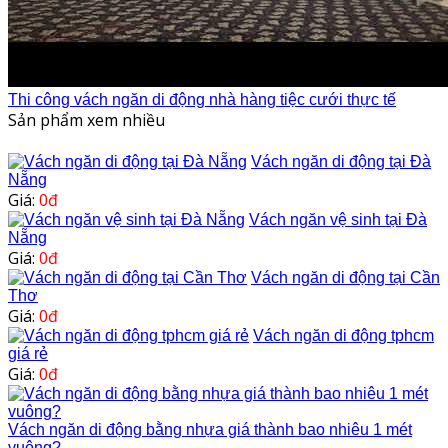
Thi công vách ngăn di động nhà hàng tiệc cưới thực tế
Sản phẩm xem nhiều
Vách ngăn di động tại Đà
Nẵng
Giá:
0đ
Vách ngăn vệ sinh tại Đà
Nẵng
Giá:
0đ
Vách ngăn di động tại Cần
Thơ
Giá:
0đ
Vách ngăn di động tphcm
giá rẻ
Giá:
0đ
Vách ngăn di động bằng nhựa giá thành bao nhiêu 1 mét
vuông?