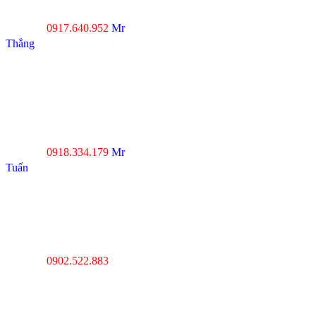
Môn, TP.HCM
0917.640.952
Mr
Hotline :
Thắng
----------------------------------
--------------------------------
Đà Nẵng : Số 20-22 đường
Nhơn Hòa 22, KĐT Phước
Lý, P.Hòa An, Q.Cẩm Lệ,
Tp.Đà Nẵng
0918.334.179
Mr
Hotline :
Tuấn
----------------------------------
---------------------------------
Thanh Hóa : Số 4 Hạc
Thành, Tân Sơn, TP Thanh
Hóa
0902.522.883
Hotline :
----------------------------------
---------------------------------