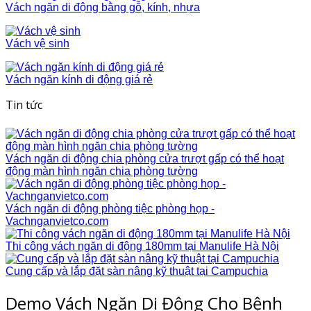
Vách ngăn di động bằng gỗ, kính, nhựa
Vách vệ sinh
Vách ngăn kính di động giá rẻ
Tin tức
Vách ngăn di động chia phòng cửa trượt gấp có thể hoạt
động màn hình ngăn chia phòng tường
Vách ngăn di động phòng tiệc phòng họp -
Vachnganvietco.com
Thi công vách ngăn di động 180mm tại Manulife Hà Nội
Cung cấp và lắp đặt sàn nâng kỹ thuật tại Campuchia
Demo Vách Ngăn Di Động Cho Bệnh