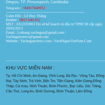
Ompov, TP. Phnompenh, Cambodia
+84917640952
Telegram :
-------------------------------------------------------------------
Giám Đốc : Lê Huy Thắng
Hotline :
0917.640.952
MST : 0312193903 Do sở kế hoạch và đầu tư TPHCM cấp ngày
20/03/2013
Email : Lethang.vachngan@gmail.com /
Vachnganvietco@gmail.com
Website : Vachnganvietco.com /
VachNganVietNam.Com
____________________________________________________
KHU VỰC MIỀN NAM :
Tp. Hồ Chí Minh, An Giang, Vĩnh Long, Bà Rịa - Vũng Tàu, Đồng
Nai, Tây Ninh, Trà Vinh, Bến Tre, Tiền Giang, Kiên Giang,Đồng
Tháp, Cà mau, Ninh Thuận, Bình Phước, Bạc Liêu, Sóc Trăng,
Cần Thơ, Long An, Bình Dương, Bình Thuận, Lâm Đồng