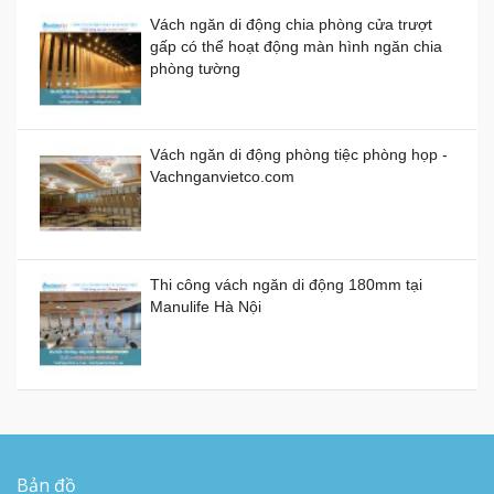
Vách ngăn di động chia phòng cửa trượt
gấp có thể hoạt động màn hình ngăn chia
Vách ngăn di động bằng nhựa giá thành
phòng tường
bao nhiêu 1 mét vuông?
Demo Vách Ngăn Di Động cho Văn Phòng
Giá:
0đ
Công Ty
Vách ngăn di động phòng tiệc phòng họp -
Vachnganvietco.com
Vách ngăn di động bằng gỗ, kính, nhựa
Giá:
0đ
Thi công vách ngăn di động 180mm tại
Manulife Hà Nội
Vách ngăn kính di động giá rẻ
Giá:
0đ
Cung cấp và lắp đặt sàn nâng kỹ thuật tại
Campuchia
Vách ngăn xếp di động ở TP HCM giá bao
nhiêu tiền?
Bản đồ
Giá:
0đ