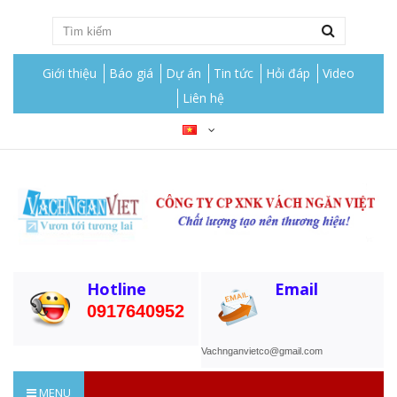
Giới thiệu
Báo giá
Dự án
Tin tức
Hỏi đáp
Video
Liên hệ
Hotline
Email
0917640952
Vachnganvietco@gmail.com
MENU