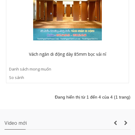
Vách ngăn vệ sinh tấm Compact Laminate
Composite giá rẻ TPHCM
Vách ngăn di động dày 85mm bọc vải nỉ
Danh sách mong muốn
Sản xuất VÁCH NGĂN DI ĐỘNG nhà hàng
So sánh
tiệc cưới lớn nhất Gia Lai
Đang hiển thị từ 1 đến 4 của 4 (1 trang)
Thi công vách ngăn di động nhà hàng tiệc
cưới thực tế
Video mới