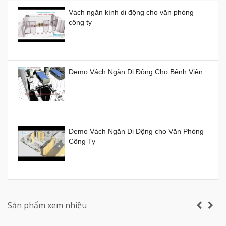
Vách ngăn kính di động cho văn phòng
công ty
Vách ngăn kính di động giá rẻ
Giá:
0đ
Demo Vách Ngăn Di Động Cho Bệnh Viện
Vách ngăn xếp di động ở TP HCM giá bao
nhiêu tiền?
Demo Vách Ngăn Di Động cho Văn Phòng
Giá:
0đ
Công Ty
Vách ngăn di động Hồ Chí Minh
Giá:
0đ
Vách ngăn vệ sinh tấm Compact Laminate
Composite giá rẻ TPHCM
Sản phẩm xem nhiều