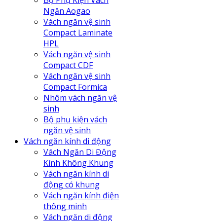
Bộ Phụ Kiện Vách
Ngăn Aogao
Vách ngăn vệ sinh
Compact Laminate
HPL
Vách ngăn vệ sinh
Compact CDF
Vách ngăn vệ sinh
Compact Formica
Nhôm vách ngăn vệ
sinh
Bộ phụ kiện vách
ngăn vệ sinh
Vách ngăn kính di động
Vách Ngăn Di Động
Kính Không Khung
Vách ngăn kính di
động có khung
Vách ngăn kính điện
thông minh
Vách ngăn di động