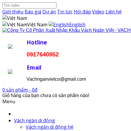
Giới thiệu
Báo giá
Dự án
Tin tức
Hỏi đáp
Video
Liên hệ
Việt Nam
English
Hotline
0917640952
Email
Vachnganvietco@gmail.com
0 sản phẩm - 0đ
Giỏ hàng của bạn chưa có sản phẩm nào!
Menu
Vách ngăn di động
Vách ngăn di động hệ