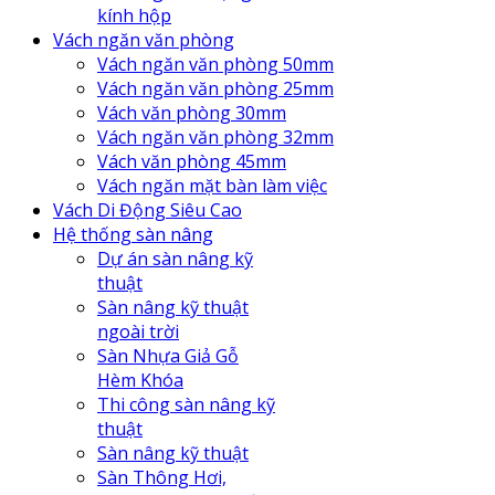
kính hộp
Vách ngăn văn phòng
Vách ngăn văn phòng 50mm
Vách ngăn văn phòng 25mm
Vách văn phòng 30mm
Vách ngăn văn phòng 32mm
Vách văn phòng 45mm
Vách ngăn mặt bàn làm việc
Vách Di Động Siêu Cao
Hệ thống sàn nâng
Dự án sàn nâng kỹ
thuật
Sàn nâng kỹ thuật
ngoài trời
Sàn Nhựa Giả Gỗ
Hèm Khóa
Thi công sàn nâng kỹ
thuật
Sàn nâng kỹ thuật
Sàn Thông Hơi,