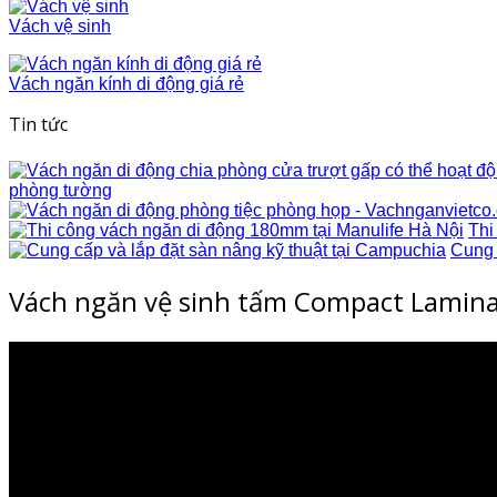
Vách vệ sinh
Vách ngăn kính di động giá rẻ
Tin tức
phòng tường
Thi
Cung 
Vách ngăn vệ sinh tấm Compact Lamin