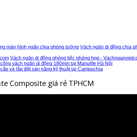
Vách ngăn di động chia p
Vách ngăn di động phòng tiệc phòng họp - Vachnganvietc
 công vách ngăn di động 180mm tại Manulife Hà Nội
cấp và lắp đặt sàn nâng kỹ thuật tại Campuchia
ate Composite giá rẻ TPHCM