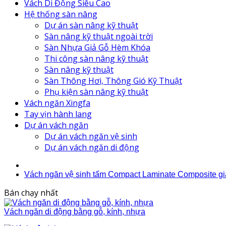
Vách Di Động Siêu Cao
Hệ thống sàn nâng
Dự án sàn nâng kỹ thuật
Sàn nâng kỹ thuật ngoài trời
Sàn Nhựa Giả Gỗ Hèm Khóa
Thi công sàn nâng kỹ thuật
Sàn nâng kỹ thuật
Sàn Thông Hơi, Thông Gió Kỹ Thuật
Phụ kiện sàn nâng kỹ thuật
Vách ngăn Xingfa
Tay vịn hành lang
Dự án vách ngăn
Dự án vách ngăn vệ sinh
Dự án vách ngăn di động
Vách ngăn vệ sinh tấm Compact Laminate Composite g
Bán chạy nhất
Vách ngăn di động bằng gỗ, kính, nhựa