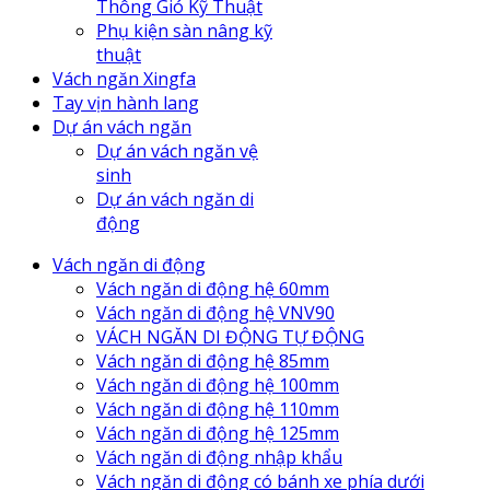
Thông Gió Kỹ Thuật
Phụ kiện sàn nâng kỹ
thuật
Vách ngăn Xingfa
Tay vịn hành lang
Dự án vách ngăn
Dự án vách ngăn vệ
sinh
Dự án vách ngăn di
động
Vách ngăn di động
Vách ngăn di động hệ 60mm
Vách ngăn di động hệ VNV90
VÁCH NGĂN DI ĐỘNG TỰ ĐỘNG
Vách ngăn di động hệ 85mm
Vách ngăn di động hệ 100mm
Vách ngăn di động hệ 110mm
Vách ngăn di động hệ 125mm
Vách ngăn di động nhập khẩu
Vách ngăn di động có bánh xe phía dưới