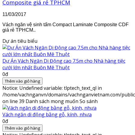
Composite giá rẻ TPHCM
11/03/2017
Vách ngăn vệ sinh tấm Compact Laminate Composite CDF
giá rẻ TPHCM..
Dự án tiêu biểu
Dự Án Vách Ngăn Di Động cao 7.5m cho Nhà hàng tiệc
cưới lớn nhất Buôn Mê Thuột
0đ
Thêm vào giỏ hàng
Notice
: Undefined variable: tlptech_text_ql in
/home/vachnganvn/domains/vachnganvietnam.com/public_h
on line
39
Danh sách mong muốn
So sánh
Vách ngăn di động bằng gỗ, kính, nhựa
0đ
Thêm vào giỏ hàng