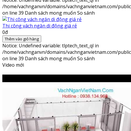
Notice
: Undefined variable: tlptech_text_ql in
/home/vachnganvn/domains/vachnganvietnam.com/public_h
on line
39
Danh sách mong muốn
So sánh
Thi công vách ngăn di động giá rẻ
0đ
Thêm vào giỏ hàng
Notice
: Undefined variable: tlptech_text_ql in
/home/vachnganvn/domains/vachnganvietnam.com/public_h
on line
39
Danh sách mong muốn
So sánh
Video mới