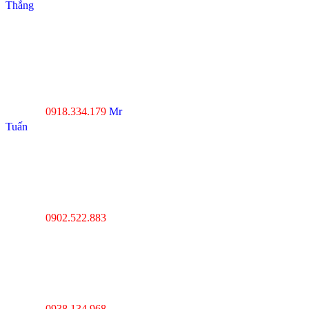
Thắng
----------------------------------
--------------------------------
Đà Nẵng : Số 20-22 đường
Nhơn Hòa 22, KĐT Phước
Lý, P.Hòa An, Q.Cẩm Lệ,
Tp.Đà Nẵng
0918.334.179
Mr
Hotline :
Tuấn
----------------------------------
---------------------------------
Thanh Hóa : Số 4 Hạc
Thành, Tân Sơn, TP Thanh
Hóa
0902.522.883
Hotline :
----------------------------------
---------------------------------
Hà Nội : Lĩnh Nam,
Hoàng Mai, Hà Nội
0938.134.968
Hotline :