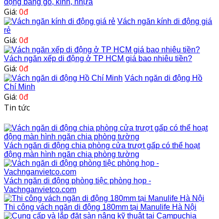
động bằng gỗ, kính, nhựa
Giá:
0đ
Vách ngăn kính di động giá
rẻ
Giá:
0đ
Vách ngăn xếp di động ở TP HCM giá bao nhiêu tiền?
Giá:
0đ
Vách ngăn di động Hồ
Chí Minh
Giá:
0đ
Tin tức
Vách ngăn di động chia phòng cửa trượt gấp có thể hoạt
động màn hình ngăn chia phòng tường
Vách ngăn di động phòng tiệc phòng họp -
Vachnganvietco.com
Thi công vách ngăn di động 180mm tại Manulife Hà Nội