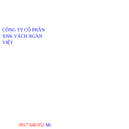
Thông tin liên hệ
CÔNG TY CỔ PHẦN
XNK VÁCH NGĂN
VIỆT
ĐC: 254/20, TTH07, P.
Tân Thới Hiệp, Q.12,
TP.HCM
----------------------------------
---------------------------------
Xưởng SX 1 : 74 Trịnh Thị
Dối, Xã Đông Thạnh,
Huyện Hóc Môn, TP.HCM
Xưởng SX 2 : Số 4-6,
đường Xuân Thới, Xã
Xuân Thới Đông, Hóc
Môn, TP.HCM
0917.640.952
Mr
Hotline :