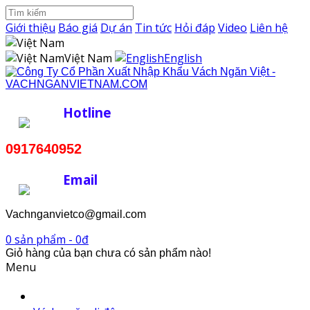
Giới thiệu
Báo giá
Dự án
Tin tức
Hỏi đáp
Video
Liên hệ
Việt Nam
English
Hotline
0917640952
Email
Vachnganvietco@gmail.com
0 sản phẩm - 0đ
Giỏ hàng của bạn chưa có sản phẩm nào!
Menu