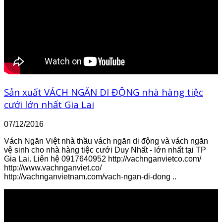
Sản xuất VÁCH NGĂN DI ĐỘNG nhà hàng tiệc
cưới lớn nhất Gia Lai
07/12/2016
Vách Ngăn Việt nhà thầu vách ngăn di động và vách ngăn
vệ sinh cho nhà hàng tiệc cưới Duy Nhất - lớn nhất tại TP
Gia Lai. Liên hệ 0917640952 http://vachnganvietco.com/
http://www.vachnganviet.co/
http://vachnganvietnam.com/vach-ngan-di-dong ..