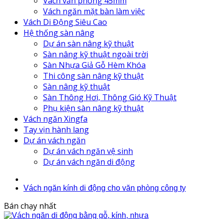
Vách văn phòng 45mm
Vách ngăn mặt bàn làm việc
Vách Di Động Siêu Cao
Hệ thống sàn nâng
Dự án sàn nâng kỹ thuật
Sàn nâng kỹ thuật ngoài trời
Sàn Nhựa Giả Gỗ Hèm Khóa
Thi công sàn nâng kỹ thuật
Sàn nâng kỹ thuật
Sàn Thông Hơi, Thông Gió Kỹ Thuật
Phụ kiện sàn nâng kỹ thuật
Vách ngăn Xingfa
Tay vịn hành lang
Dự án vách ngăn
Dự án vách ngăn vệ sinh
Dự án vách ngăn di động
Vách ngăn kính di động cho văn phòng công ty
Bán chạy nhất