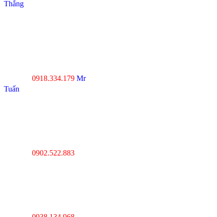
Thắng
----------------------------------
--------------------------------
Đà Nẵng : Số 20-22 đường
Nhơn Hòa 22, KĐT Phước
Lý, P.Hòa An, Q.Cẩm Lệ,
Tp.Đà Nẵng
0918.334.179
Mr
Hotline :
Tuấn
----------------------------------
---------------------------------
Thanh Hóa : Số 4 Hạc
Thành, Tân Sơn, TP Thanh
Hóa
0902.522.883
Hotline :
----------------------------------
---------------------------------
Hà Nội : Lĩnh Nam,
Hoàng Mai, Hà Nội
0938.134.968
Hotline :