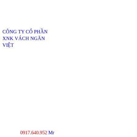
Thông tin liên hệ
CÔNG TY CỔ PHẦN
XNK VÁCH NGĂN
VIỆT
ĐC: 254/20, TTH07, P.
Tân Thới Hiệp, Q.12,
TP.HCM
----------------------------------
---------------------------------
Xưởng SX 1 : 74 Trịnh Thị
Dối, Xã Đông Thạnh,
Huyện Hóc Môn, TP.HCM
Xưởng SX 2 : Số 4-6,
đường Xuân Thới, Xã
Xuân Thới Đông, Hóc
Môn, TP.HCM
0917.640.952
Mr
Hotline :