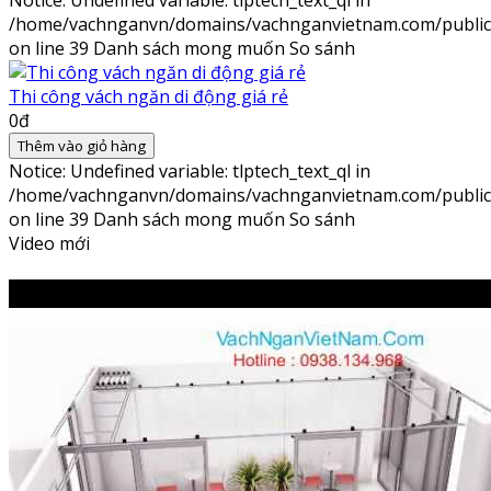
Notice
: Undefined variable: tlptech_text_ql in
/home/vachnganvn/domains/vachnganvietnam.com/public_h
on line
39
Danh sách mong muốn
So sánh
Thi công vách ngăn di động giá rẻ
0đ
Thêm vào giỏ hàng
Notice
: Undefined variable: tlptech_text_ql in
/home/vachnganvn/domains/vachnganvietnam.com/public_h
on line
39
Danh sách mong muốn
So sánh
Video mới