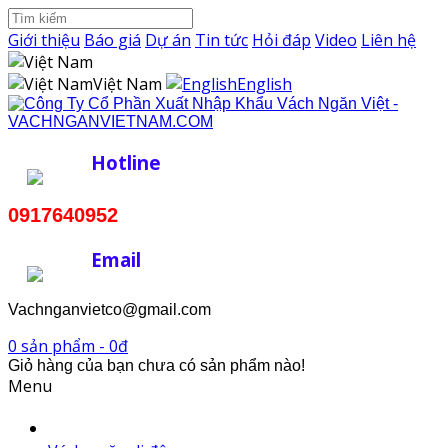
Giới thiệu
Báo giá
Dự án
Tin tức
Hỏi đáp
Video
Liên hệ
Việt Nam
English
Hotline
0917640952
Email
Vachnganvietco@gmail.com
0 sản phẩm - 0đ
Giỏ hàng của bạn chưa có sản phẩm nào!
Menu