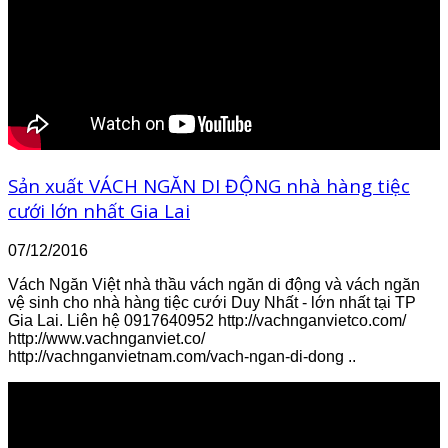
Sản xuất VÁCH NGĂN DI ĐỘNG nhà hàng tiệc
cưới lớn nhất Gia Lai
07/12/2016
Vách Ngăn Việt nhà thầu vách ngăn di động và vách ngăn
vệ sinh cho nhà hàng tiệc cưới Duy Nhất - lớn nhất tại TP
Gia Lai. Liên hệ 0917640952 http://vachnganvietco.com/
http://www.vachnganviet.co/
http://vachnganvietnam.com/vach-ngan-di-dong ..