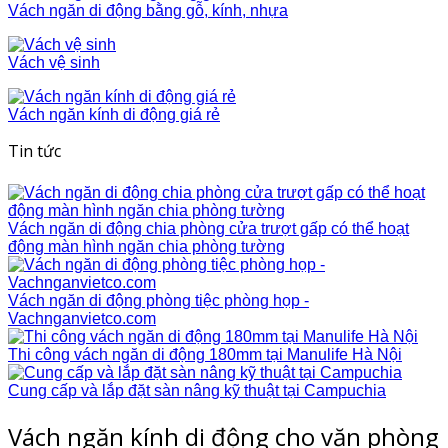
Vách ngăn di động bằng gỗ, kính, nhựa
Vách vệ sinh
Vách ngăn kính di động giá rẻ
Tin tức
Vách ngăn di động chia phòng cửa trượt gấp có thể hoạt
động màn hình ngăn chia phòng tường
Vách ngăn di động phòng tiệc phòng họp -
Vachnganvietco.com
Thi công vách ngăn di động 180mm tại Manulife Hà Nội
Cung cấp và lắp đặt sàn nâng kỹ thuật tại Campuchia
Vách ngăn kính di động cho văn phòng