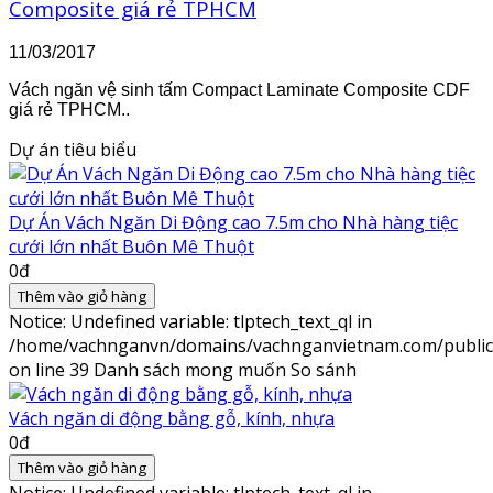
Composite giá rẻ TPHCM
11/03/2017
Vách ngăn vệ sinh tấm Compact Laminate Composite CDF
giá rẻ TPHCM..
Dự án tiêu biểu
Dự Án Vách Ngăn Di Động cao 7.5m cho Nhà hàng tiệc
cưới lớn nhất Buôn Mê Thuột
0đ
Thêm vào giỏ hàng
Notice
: Undefined variable: tlptech_text_ql in
/home/vachnganvn/domains/vachnganvietnam.com/public_h
on line
39
Danh sách mong muốn
So sánh
Vách ngăn di động bằng gỗ, kính, nhựa
0đ
Thêm vào giỏ hàng