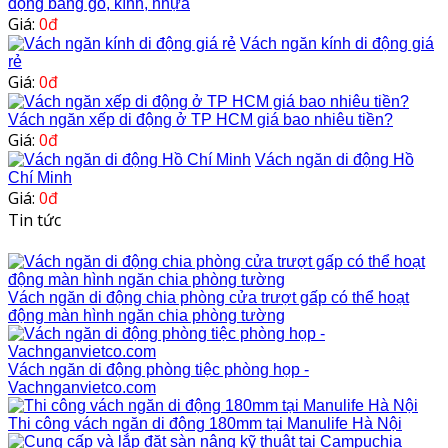
động bằng gỗ, kính, nhựa
Giá:
0đ
Vách ngăn kính di động giá
rẻ
Giá:
0đ
Vách ngăn xếp di động ở TP HCM giá bao nhiêu tiền?
Giá:
0đ
Vách ngăn di động Hồ
Chí Minh
Giá:
0đ
Tin tức
Vách ngăn di động chia phòng cửa trượt gấp có thể hoạt
động màn hình ngăn chia phòng tường
Vách ngăn di động phòng tiệc phòng họp -
Vachnganvietco.com
Thi công vách ngăn di động 180mm tại Manulife Hà Nội