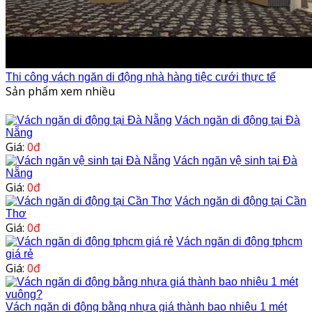
Thi công vách ngăn di động nhà hàng tiệc cưới thực tế
Sản phẩm xem nhiều
Vách ngăn di động tại Đà
Nẵng
Giá:
0đ
Vách ngăn vệ sinh tại Đà
Nẵng
Giá:
0đ
Vách ngăn di động tại Cần
Thơ
Giá:
0đ
Vách ngăn di động tphcm
giá rẻ
Giá:
0đ
Vách ngăn di động bằng nhựa giá thành bao nhiêu 1 mét