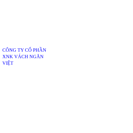
Thông tin liên hệ
CÔNG TY CỔ PHẦN
XNK VÁCH NGĂN
VIỆT
ĐC: 254/20, TTH07, P.
Tân Thới Hiệp, Q.12,
TP.HCM
----------------------------------
---------------------------------
Xưởng SX 1 : 74 Trịnh Thị
Dối, Xã Đông Thạnh,
Huyện Hóc Môn, TP.HCM
Xưởng SX 2 : Số 4-6,
đường Xuân Thới, Xã