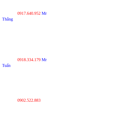
Xuân Thới Đông, Hóc
Môn, TP.HCM
0917.640.952
Mr
Hotline :
Thắng
----------------------------------
--------------------------------
Đà Nẵng : Số 20-22 đường
Nhơn Hòa 22, KĐT Phước
Lý, P.Hòa An, Q.Cẩm Lệ,
Tp.Đà Nẵng
0918.334.179
Mr
Hotline :
Tuấn
----------------------------------
---------------------------------
Thanh Hóa : Số 4 Hạc
Thành, Tân Sơn, TP Thanh
Hóa
0902.522.883
Hotline :
----------------------------------
---------------------------------