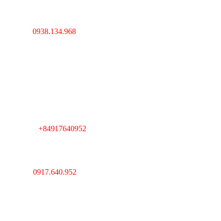
Hà Nội : Lĩnh Nam,
Hoàng Mai, Hà Nội
0938.134.968
Hotline :
----------------------------------
---------------------------------
Cambodia : Km 7, QL 1,
Phường Veal Spov,
Quận Chbar Ompov,
TP. Phnompenh,
Cambodia
+84917640952
Telegram :
----------------------------------
---------------------------------
Giám Đốc : Lê Huy Thắng
Hotline :
0917.640.952
MST : 0312193903 Do sở
kế hoạch và đầu tư
TPHCM cấp ngày
20/03/2013