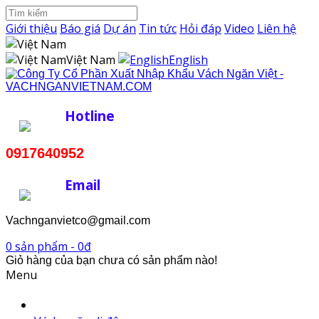
Giới thiệu
Báo giá
Dự án
Tin tức
Hỏi đáp
Video
Liên hệ
Việt Nam
English
Hotline
0917640952
Email
Vachnganvietco@gmail.com
0 sản phẩm - 0đ
Giỏ hàng của bạn chưa có sản phẩm nào!
Menu