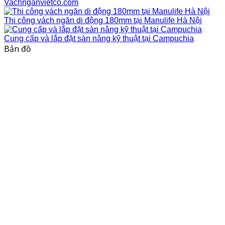
Vachnganvietco.com
Thi công vách ngăn di động 180mm tại Manulife Hà Nội
Cung cấp và lắp đặt sàn nâng kỹ thuật tại Campuchia
Bản đồ