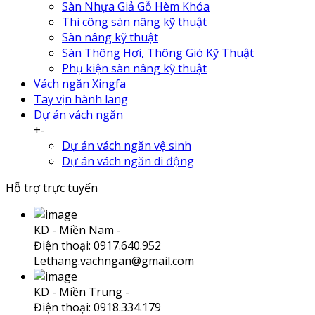
Sàn Nhựa Giả Gỗ Hèm Khóa
Thi công sàn nâng kỹ thuật
Sàn nâng kỹ thuật
Sàn Thông Hơi, Thông Gió Kỹ Thuật
Phụ kiện sàn nâng kỹ thuật
Vách ngăn Xingfa
Tay vịn hành lang
Dự án vách ngăn
+
-
Dự án vách ngăn vệ sinh
Dự án vách ngăn di động
Hỗ trợ trực tuyến
KD - Miền Nam -
Điện thoại: 0917.640.952
Lethang.vachngan@gmail.com
KD - Miền Trung -
Điện thoại: 0918.334.179