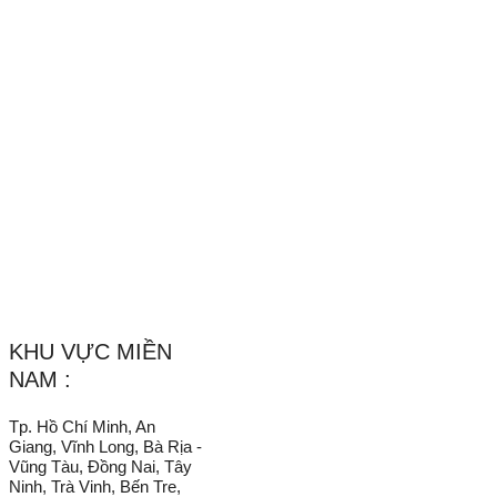
Email :
Lethang.vachngan@gmail.com
/
Vachnganvietco@gmail.com
Website :
Vachnganvietco.com
/
VachNganVietNam.Com
_______________________________________________________
KHU VỰC MIỀN
NAM :
Tp. Hồ Chí Minh, An
Giang, Vĩnh Long, Bà Rịa -
Vũng Tàu, Đồng Nai, Tây
Ninh, Trà Vinh, Bến Tre,