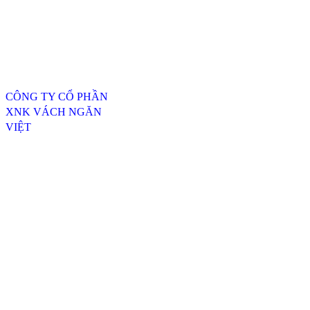
Thông tin liên hệ
CÔNG TY CỔ PHẦN
XNK VÁCH NGĂN
VIỆT
ĐC: 254/20, TTH07, P.
Tân Thới Hiệp, Q.12,
TP.HCM
----------------------------------
---------------------------------
Xưởng SX 1 : 74 Trịnh Thị
Dối, Xã Đông Thạnh,
Huyện Hóc Môn, TP.HCM
Xưởng SX 2 : Số 4-6,
đường Xuân Thới, Xã
Xuân Thới Đông, Hóc
Môn, TP.HCM