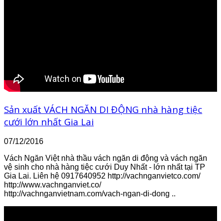
Sản xuất VÁCH NGĂN DI ĐỘNG nhà hàng tiệc
cưới lớn nhất Gia Lai
07/12/2016
Vách Ngăn Việt nhà thầu vách ngăn di động và vách ngăn
vệ sinh cho nhà hàng tiệc cưới Duy Nhất - lớn nhất tại TP
Gia Lai. Liên hệ 0917640952 http://vachnganvietco.com/
http://www.vachnganviet.co/
http://vachnganvietnam.com/vach-ngan-di-dong ..