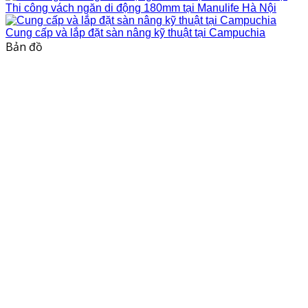
Thi công vách ngăn di động 180mm tại Manulife Hà Nội
Cung cấp và lắp đặt sàn nâng kỹ thuật tại Campuchia
Bản đồ