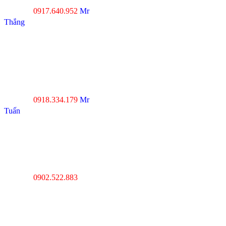
0917.640.952
Mr
Hotline :
Thắng
----------------------------------
--------------------------------
Đà Nẵng : Số 20-22 đường
Nhơn Hòa 22, KĐT Phước
Lý, P.Hòa An, Q.Cẩm Lệ,
Tp.Đà Nẵng
0918.334.179
Mr
Hotline :
Tuấn
----------------------------------
---------------------------------
Thanh Hóa : Số 4 Hạc
Thành, Tân Sơn, TP Thanh
Hóa
0902.522.883
Hotline :
----------------------------------
---------------------------------
Hà Nội : Lĩnh Nam,