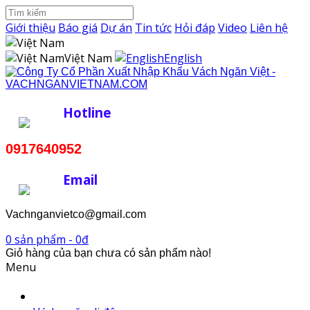
Giới thiệu
Báo giá
Dự án
Tin tức
Hỏi đáp
Video
Liên hệ
Việt Nam
English
Hotline
0917640952
Email
Vachnganvietco@gmail.com
0 sản phẩm - 0đ
Giỏ hàng của bạn chưa có sản phẩm nào!
Menu