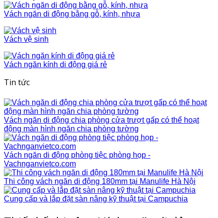
Vách ngăn di động bằng gỗ, kính, nhựa
Vách vệ sinh
Vách ngăn kính di động giá rẻ
Tin tức
Vách ngăn di động chia phòng cửa trượt gấp có thể hoạt
động màn hình ngăn chia phòng tường
Vách ngăn di động phòng tiệc phòng họp -
Vachnganvietco.com
Thi công vách ngăn di động 180mm tại Manulife Hà Nội
Cung cấp và lắp đặt sàn nâng kỹ thuật tại Campuchia