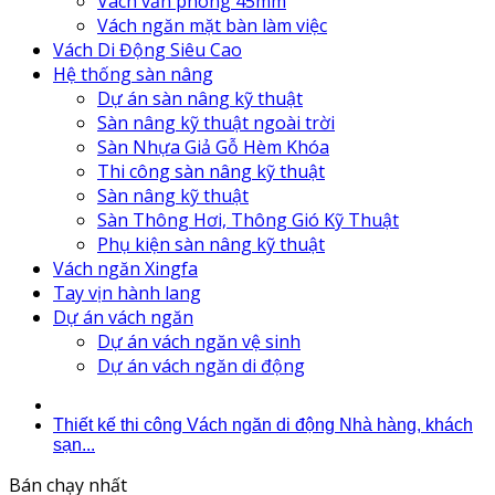
Vách văn phòng 45mm
Vách ngăn mặt bàn làm việc
Vách Di Động Siêu Cao
Hệ thống sàn nâng
Dự án sàn nâng kỹ thuật
Sàn nâng kỹ thuật ngoài trời
Sàn Nhựa Giả Gỗ Hèm Khóa
Thi công sàn nâng kỹ thuật
Sàn nâng kỹ thuật
Sàn Thông Hơi, Thông Gió Kỹ Thuật
Phụ kiện sàn nâng kỹ thuật
Vách ngăn Xingfa
Tay vịn hành lang
Dự án vách ngăn
Dự án vách ngăn vệ sinh
Dự án vách ngăn di động
Thiết kế thi công Vách ngăn di động Nhà hàng, khách
sạn...
Bán chạy nhất