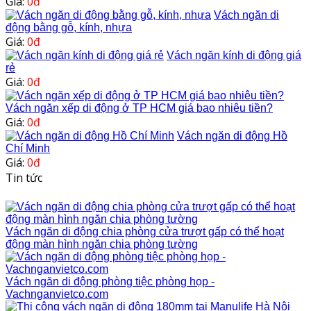
Giá:
0đ
Vách ngăn di
động bằng gỗ, kính, nhựa
Giá:
0đ
Vách ngăn kính di động giá
rẻ
Giá:
0đ
Vách ngăn xếp di động ở TP HCM giá bao nhiêu tiền?
Giá:
0đ
Vách ngăn di động Hồ
Chí Minh
Giá:
0đ
Tin tức
Vách ngăn di động chia phòng cửa trượt gấp có thể hoạt
động màn hình ngăn chia phòng tường
Vách ngăn di động phòng tiệc phòng họp -
Vachnganvietco.com