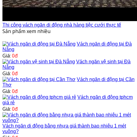
Thi công vách ngăn di động nhà hàng tiệc cưới thực tế
Sản phẩm xem nhiều
Vách ngăn di động tại Đà
Nẵng
Giá:
0đ
Vách ngăn vệ sinh tại Đà
Nẵng
Giá:
0đ
Vách ngăn di động tại Cần
Thơ
Giá:
0đ
Vách ngăn di động tphcm
giá rẻ
Giá:
0đ
Vách ngăn di động bằng nhựa giá thành bao nhiêu 1 mét
vuông?