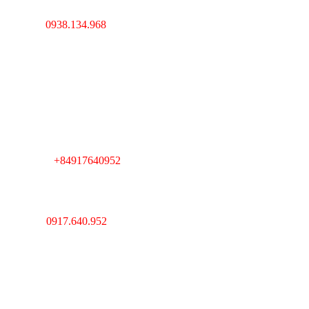
Hoàng Mai, Hà Nội
0938.134.968
Hotline :
----------------------------------
---------------------------------
Cambodia : Km 7, QL 1,
Phường Veal Spov,
Quận Chbar Ompov,
TP. Phnompenh,
Cambodia
+84917640952
Telegram :
----------------------------------
---------------------------------
Giám Đốc : Lê Huy Thắng
Hotline :
0917.640.952
MST : 0312193903 Do sở
kế hoạch và đầu tư
TPHCM cấp ngày
20/03/2013
Email :