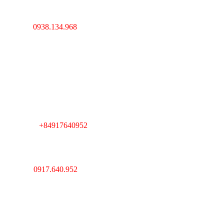
Hà Nội : Lĩnh Nam,
Hoàng Mai, Hà Nội
0938.134.968
Hotline :
----------------------------------
---------------------------------
Cambodia : Km 7, QL 1,
Phường Veal Spov,
Quận Chbar Ompov,
TP. Phnompenh,
Cambodia
+84917640952
Telegram :
----------------------------------
---------------------------------
Giám Đốc : Lê Huy Thắng
Hotline :
0917.640.952
MST : 0312193903 Do sở
kế hoạch và đầu tư
TPHCM cấp ngày
20/03/2013