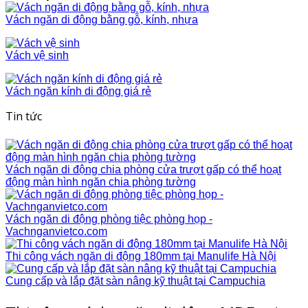
Vách ngăn di động bằng gỗ, kính, nhựa
Vách vệ sinh
Vách ngăn kính di động giá rẻ
Tin tức
Vách ngăn di động chia phòng cửa trượt gấp có thể hoạt
động màn hình ngăn chia phòng tường
Vách ngăn di động phòng tiệc phòng họp -
Vachnganvietco.com
Thi công vách ngăn di động 180mm tại Manulife Hà Nội
Cung cấp và lắp đặt sàn nâng kỹ thuật tại Campuchia