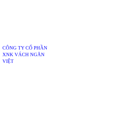
Thông tin liên hệ
CÔNG TY CỔ PHẦN
XNK VÁCH NGĂN
VIỆT
ĐC: 254/20, TTH07, P.
Tân Thới Hiệp, Q.12,
TP.HCM
----------------------------------
---------------------------------
Xưởng SX 1 : 74 Trịnh Thị
Dối, Xã Đông Thạnh,
Huyện Hóc Môn, TP.HCM
Xưởng SX 2 : Số 4-6,
đường Xuân Thới, Xã
Xuân Thới Đông, Hóc