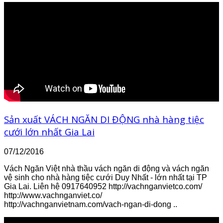
Sản xuất VÁCH NGĂN DI ĐỘNG nhà hàng tiệc
cưới lớn nhất Gia Lai
07/12/2016
Vách Ngăn Việt nhà thầu vách ngăn di động và vách ngăn
vệ sinh cho nhà hàng tiệc cưới Duy Nhất - lớn nhất tại TP
Gia Lai. Liên hệ 0917640952 http://vachnganvietco.com/
http://www.vachnganviet.co/
http://vachnganvietnam.com/vach-ngan-di-dong ..