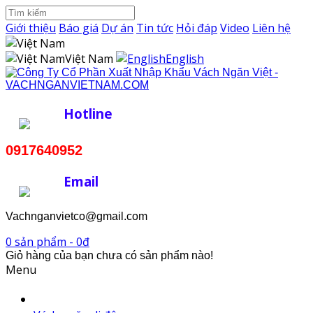
Giới thiệu
Báo giá
Dự án
Tin tức
Hỏi đáp
Video
Liên hệ
Việt Nam
English
Hotline
0917640952
Email
Vachnganvietco@gmail.com
0 sản phẩm - 0đ
Giỏ hàng của bạn chưa có sản phẩm nào!
Menu