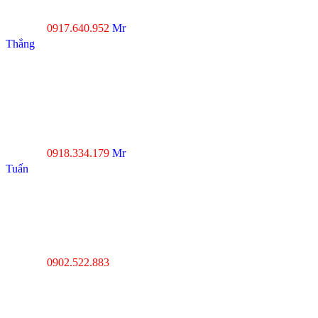
Môn, TP.HCM
0917.640.952
Mr
Hotline :
Thắng
----------------------------------
--------------------------------
Đà Nẵng : Số 20-22 đường
Nhơn Hòa 22, KĐT Phước
Lý, P.Hòa An, Q.Cẩm Lệ,
Tp.Đà Nẵng
0918.334.179
Mr
Hotline :
Tuấn
----------------------------------
---------------------------------
Thanh Hóa : Số 4 Hạc
Thành, Tân Sơn, TP Thanh
Hóa
0902.522.883
Hotline :
----------------------------------
---------------------------------