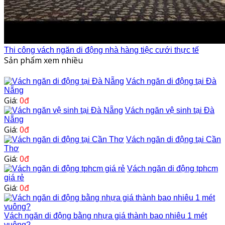
Thi công vách ngăn di động nhà hàng tiệc cưới thực tế
Sản phẩm xem nhiều
Vách ngăn di động tại Đà
Nẵng
Giá:
0đ
Vách ngăn vệ sinh tại Đà
Nẵng
Giá:
0đ
Vách ngăn di động tại Cần
Thơ
Giá:
0đ
Vách ngăn di động tphcm
giá rẻ
Giá:
0đ
Vách ngăn di động bằng nhựa giá thành bao nhiêu 1 mét
vuông?