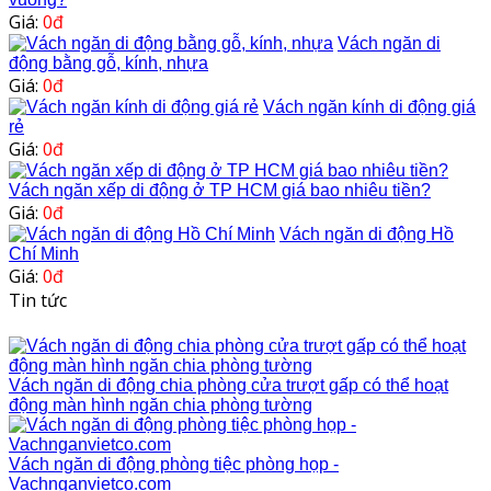
Giá:
0đ
Vách ngăn di
động bằng gỗ, kính, nhựa
Giá:
0đ
Vách ngăn kính di động giá
rẻ
Giá:
0đ
Vách ngăn xếp di động ở TP HCM giá bao nhiêu tiền?
Giá:
0đ
Vách ngăn di động Hồ
Chí Minh
Giá:
0đ
Tin tức
Vách ngăn di động chia phòng cửa trượt gấp có thể hoạt
động màn hình ngăn chia phòng tường
Vách ngăn di động phòng tiệc phòng họp -
Vachnganvietco.com