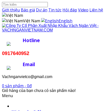
Giới thiệu
Báo giá
Dự án
Tin tức
Hỏi đáp
Video
Liên hệ
Việt Nam
English
Hotline
0917640952
Email
Vachnganvietco@gmail.com
0 sản phẩm - 0đ
Giỏ hàng của bạn chưa có sản phẩm nào!
Menu