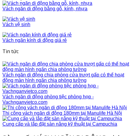
Vách ngăn di động bằng gỗ, kính, nhựa
Vách vệ sinh
Vách ngăn kính di động giá rẻ
Tin tức
Vách ngăn di động chia phòng cửa trượt gấp có thể hoạt
động màn hình ngăn chia phòng tường
Vách ngăn di động phòng tiệc phòng họp -
Vachnganvietco.com
Thi công vách ngăn di động 180mm tại Manulife Hà Nội
Cung cấp và lắp đặt sàn nâng kỹ thuật tại Campuchia