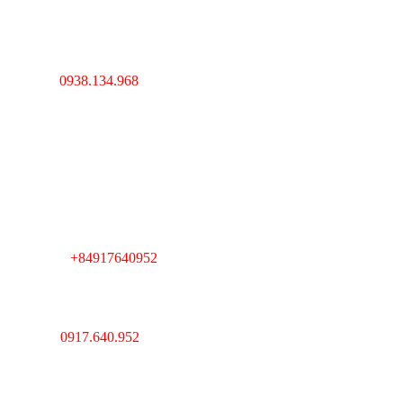
----------------------------------
---------------------------------
Hà Nội : Lĩnh Nam,
Hoàng Mai, Hà Nội
0938.134.968
Hotline :
----------------------------------
---------------------------------
Cambodia : Km 7, QL 1,
Phường Veal Spov,
Quận Chbar Ompov,
TP. Phnompenh,
Cambodia
+84917640952
Telegram :
----------------------------------
---------------------------------
Giám Đốc : Lê Huy Thắng
Hotline :
0917.640.952
MST : 0312193903 Do sở
kế hoạch và đầu tư
TPHCM cấp ngày