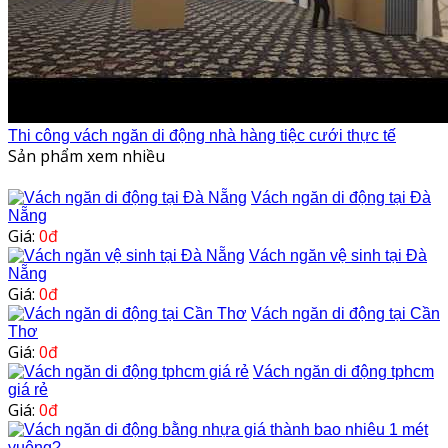
Thi công vách ngăn di động nhà hàng tiệc cưới thực tế
Sản phẩm xem nhiều
Vách ngăn di động tại Đà
Nẵng
Giá:
0đ
Vách ngăn vệ sinh tại Đà
Nẵng
Giá:
0đ
Vách ngăn di động tại Cần
Thơ
Giá:
0đ
Vách ngăn di động tphcm
giá rẻ
Giá:
0đ