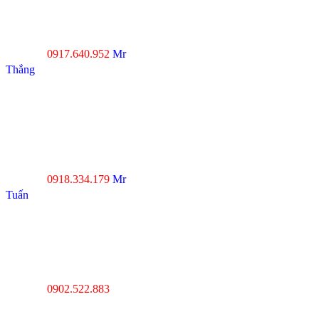
đường Xuân Thới, Xã
Xuân Thới Đông, Hóc
Môn, TP.HCM
0917.640.952
Mr
Hotline :
Thắng
----------------------------------
--------------------------------
Đà Nẵng : Số 20-22 đường
Nhơn Hòa 22, KĐT Phước
Lý, P.Hòa An, Q.Cẩm Lệ,
Tp.Đà Nẵng
0918.334.179
Mr
Hotline :
Tuấn
----------------------------------
---------------------------------
Thanh Hóa : Số 4 Hạc
Thành, Tân Sơn, TP Thanh
Hóa
0902.522.883
Hotline :