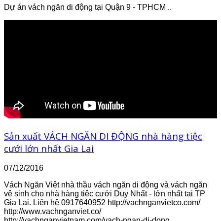
Dự án vách ngăn di động tại Quận 9 - TPHCM ..
Sản xuất VÁCH NGĂN DI ĐỘNG nhà hàng tiệc
cưới lớn nhất Gia Lai
07/12/2016
Vách Ngăn Việt nhà thầu vách ngăn di động và vách ngăn
vệ sinh cho nhà hàng tiệc cưới Duy Nhất - lớn nhất tại TP
Gia Lai. Liên hệ 0917640952 http://vachnganvietco.com/
http://www.vachnganviet.co/
http://vachnganvietnam.com/vach-ngan-di-dong ..