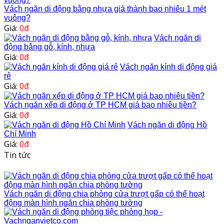
Vách ngăn di động bằng nhựa giá thành bao nhiêu 1 mét
vuông?
Giá:
0đ
Vách ngăn di
động bằng gỗ, kính, nhựa
Giá:
0đ
Vách ngăn kính di động giá
rẻ
Giá:
0đ
Vách ngăn xếp di động ở TP HCM giá bao nhiêu tiền?
Giá:
0đ
Vách ngăn di động Hồ
Chí Minh
Giá:
0đ
Tin tức
Vách ngăn di động chia phòng cửa trượt gấp có thể hoạt
động màn hình ngăn chia phòng tường