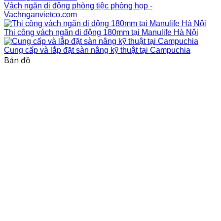
Vách ngăn di động phòng tiệc phòng họp -
Vachnganvietco.com
Thi công vách ngăn di động 180mm tại Manulife Hà Nội
Cung cấp và lắp đặt sàn nâng kỹ thuật tại Campuchia
Bản đồ