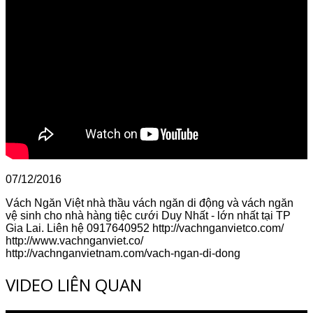
07/12/2016
Vách Ngăn Việt nhà thầu vách ngăn di động và vách ngăn
vệ sinh cho nhà hàng tiệc cưới Duy Nhất - lớn nhất tại TP
Gia Lai. Liên hệ 0917640952 http://vachnganvietco.com/
http://www.vachnganviet.co/
http://vachnganvietnam.com/vach-ngan-di-dong
VIDEO LIÊN QUAN