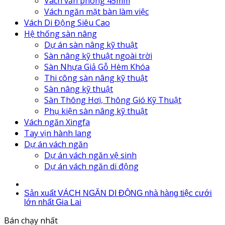
Vách văn phòng 45mm
Vách ngăn mặt bàn làm việc
Vách Di Động Siêu Cao
Hệ thống sàn nâng
Dự án sàn nâng kỹ thuật
Sàn nâng kỹ thuật ngoài trời
Sàn Nhựa Giả Gỗ Hèm Khóa
Thi công sàn nâng kỹ thuật
Sàn nâng kỹ thuật
Sàn Thông Hơi, Thông Gió Kỹ Thuật
Phụ kiện sàn nâng kỹ thuật
Vách ngăn Xingfa
Tay vịn hành lang
Dự án vách ngăn
Dự án vách ngăn vệ sinh
Dự án vách ngăn di động
Sản xuất VÁCH NGĂN DI ĐỘNG nhà hàng tiệc cưới
lớn nhất Gia Lai
Bán chạy nhất