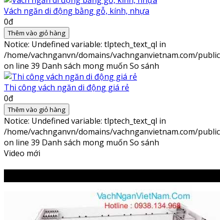
Vách ngăn di động bằng gỗ, kính, nhựa
0đ
Thêm vào giỏ hàng
Notice
: Undefined variable: tlptech_text_ql in
/home/vachnganvn/domains/vachnganvietnam.com/public_h
on line
39
Danh sách mong muốn
So sánh
Thi công vách ngăn di động giá rẻ
0đ
Thêm vào giỏ hàng
Notice
: Undefined variable: tlptech_text_ql in
/home/vachnganvn/domains/vachnganvietnam.com/public_h
on line
39
Danh sách mong muốn
So sánh
Video mới