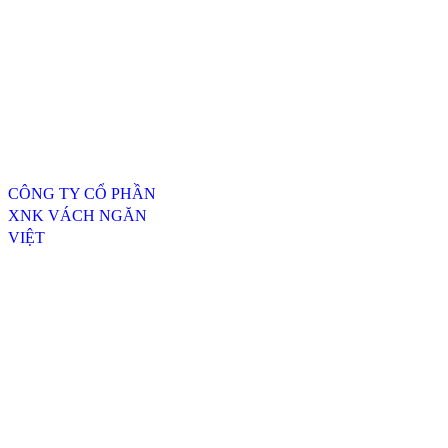
Thông tin liên hệ
CÔNG TY CỔ PHẦN
XNK VÁCH NGĂN
VIỆT
ĐC: 254/20, TTH07, P.
Tân Thới Hiệp, Q.12,
TP.HCM
----------------------------------
---------------------------------
Xưởng SX 1 : 74 Trịnh Thị
Dối, Xã Đông Thạnh,
Huyện Hóc Môn, TP.HCM
Xưởng SX 2 : Số 4-6,