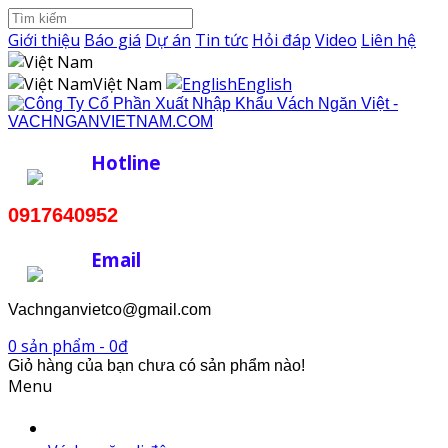
Giới thiệu
Báo giá
Dự án
Tin tức
Hỏi đáp
Video
Liên hệ
Việt Nam
English
Hotline
0917640952
Email
Vachnganvietco@gmail.com
0 sản phẩm - 0đ
Giỏ hàng của bạn chưa có sản phẩm nào!
Menu