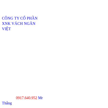
Thông tin liên hệ
CÔNG TY CỔ PHẦN
XNK VÁCH NGĂN
VIỆT
ĐC: 254/20, TTH07, P.
Tân Thới Hiệp, Q.12,
TP.HCM
----------------------------------
---------------------------------
Xưởng SX 1 : 74 Trịnh Thị
Dối, Xã Đông Thạnh,
Huyện Hóc Môn, TP.HCM
Xưởng SX 2 : Số 4-6,
đường Xuân Thới, Xã
Xuân Thới Đông, Hóc
Môn, TP.HCM
0917.640.952
Mr
Hotline :
Thắng