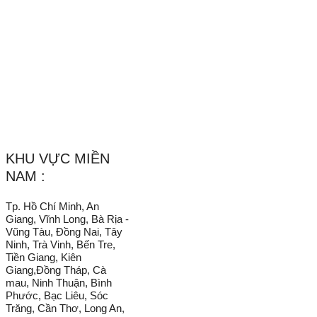
Website :
Vachnganvietco.com
/
VachNganVietNam.Com
_______________________________________________________
KHU VỰC MIỀN
NAM :
Tp. Hồ Chí Minh, An
Giang, Vĩnh Long, Bà Rịa -
Vũng Tàu, Đồng Nai, Tây
Ninh, Trà Vinh, Bến Tre,
Tiền Giang, Kiên
Giang,Đồng Tháp, Cà
mau, Ninh Thuận, Bình
Phước, Bạc Liêu, Sóc
Trăng, Cần Thơ, Long An,