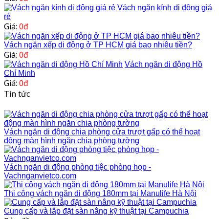
Vách ngăn kính di động giá
rẻ
Giá:
0đ
Vách ngăn xếp di động ở TP HCM giá bao nhiêu tiền?
Giá:
0đ
Vách ngăn di động Hồ
Chí Minh
Giá:
0đ
Tin tức
Vách ngăn di động chia phòng cửa trượt gấp có thể hoạt
động màn hình ngăn chia phòng tường
Vách ngăn di động phòng tiệc phòng họp -
Vachnganvietco.com
Thi công vách ngăn di động 180mm tại Manulife Hà Nội
Cung cấp và lắp đặt sàn nâng kỹ thuật tại Campuchia