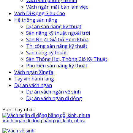
Vách văn phòng 45mm
Vách ngăn mặt bàn làm việc
Vách Di Động Siêu Cao
Hệ thống sàn nâng
Dự án sàn nâng kỹ thuật
Sàn nâng kỹ thuật ngoài trời
Sàn Nhựa Giả Gỗ Hèm Khóa
Thi công sàn nâng kỹ thuật
Sàn nâng kỹ thuật
Sàn Thông Hơi, Thông Gió Kỹ Thuật
Phụ kiện sàn nâng kỹ thuật
Vách ngăn Xingfa
Tay vịn hành lang
Dự án vách ngăn
Dự án vách ngăn vệ sinh
Dự án vách ngăn di động
Bán chạy nhất
Vách ngăn di động bằng gỗ, kính, nhựa