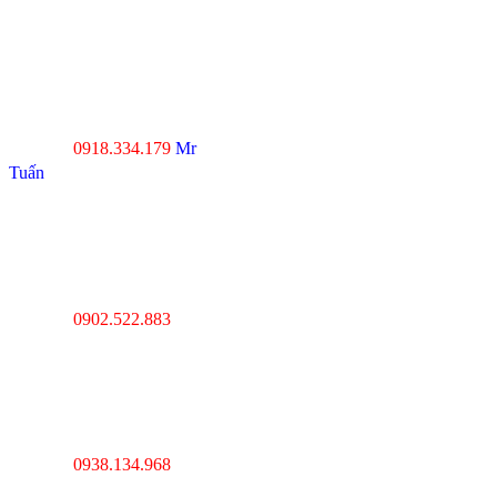
----------------------------------
--------------------------------
Đà Nẵng : Số 20-22 đường
Nhơn Hòa 22, KĐT Phước
Lý, P.Hòa An, Q.Cẩm Lệ,
Tp.Đà Nẵng
0918.334.179
Mr
Hotline :
Tuấn
----------------------------------
---------------------------------
Thanh Hóa : Số 4 Hạc
Thành, Tân Sơn, TP Thanh
Hóa
0902.522.883
Hotline :
----------------------------------
---------------------------------
Hà Nội : Lĩnh Nam,
Hoàng Mai, Hà Nội
0938.134.968
Hotline :
----------------------------------